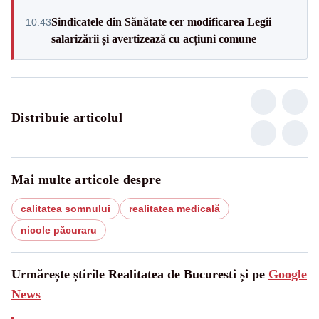
Sindicatele din Sănătate cer modificarea Legii
10:43
salarizării și avertizează cu acțiuni comune
Distribuie articolul
Mai multe articole despre
calitatea somnului
realitatea medicală
nicole păcuraru
Urmărește știrile Realitatea de Bucuresti și pe
Google
News