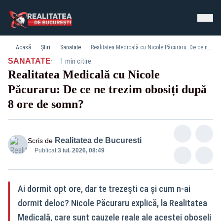
Acasă
Știri
Sanatate
Realitatea Medicală cu Nicole Păcuraru: De ce ne trezim obosiți după 8 ore de somn?
·
SANATATE
1 min citire
Realitatea Medicală cu Nicole
Păcuraru: De ce ne trezim obosiți după
8 ore de somn?
Realitatea de Bucuresti
Scris de
Publicat:
3 iul. 2026, 08:49
Ai dormit opt ore, dar te trezești ca și cum n-ai
dormit deloc? Nicole Păcuraru explică, la Realitatea
Medicală, care sunt cauzele reale ale acestei oboseli