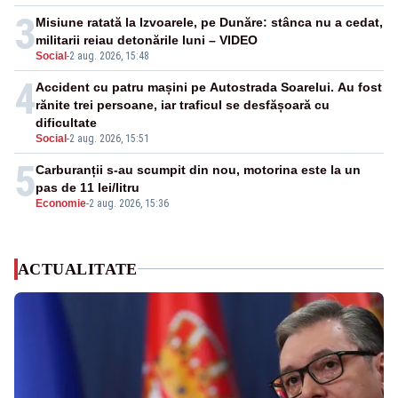
3
Misiune ratată la Izvoarele, pe Dunăre: stânca nu a cedat,
militarii reiau detonările luni – VIDEO
Social
-
2 aug. 2026, 15:48
4
Accident cu patru mașini pe Autostrada Soarelui. Au fost
rănite trei persoane, iar traficul se desfășoară cu
dificultate
Social
-
2 aug. 2026, 15:51
5
Carburanții s-au scumpit din nou, motorina este la un
pas de 11 lei/litru
Economie
-
2 aug. 2026, 15:36
ACTUALITATE