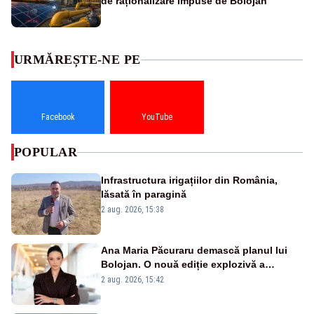
de raționalizare impuse de Bolojan
URMĂREȘTE-NE PE
Facebook
YouTube
POPULAR
Infrastructura irigațiilor din România,
lăsată în paragină
2 aug. 2026, 15:38
Ana Maria Păcuraru demască planul lui
Bolojan. O nouă ediție explozivă a
emisiunii „Miza Zilei” la Realitatea PLUS
2 aug. 2026, 15:42