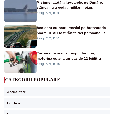
Misiune ratată la Izvoarele, pe Dunăre:
stânca nu a cedat, militarii reiau
detonările luni – VIDEO
2 aug. 2026, 15:48
Accident cu patru mașini pe Autostrada
Soarelui. Au fost rănite trei persoane, iar
traficul se desfășoară cu dificultate
2 aug. 2026, 15:51
Carburanții s-au scumpit din nou,
motorina este la un pas de 11 lei/litru
2 aug. 2026, 15:36
CATEGORII POPULARE
Actualitate
Politica