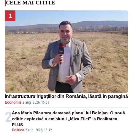
CELE MAI CITITE
1
Infrastructura irigațiilor din România, lăsată în paragină
Economie
·
2 aug. 2026, 15:38
2
Ana Maria Păcuraru demască planul lui Bolojan. O nouă
ediție explozivă a emisiunii „Miza Zilei” la Realitatea
PLUS
Politica
-
2 aug. 2026, 15:42