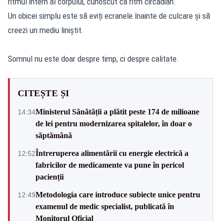
ritmul intern al corpului, cunoscut ca ritm circadian.
Un obicei simplu este să eviți ecranele înainte de culcare și să
creezi un mediu liniștit.
Somnul nu este doar despre timp, ci despre calitate.
CITEȘTE ȘI
Ministerul Sănătății a plătit peste 174 de milioane
14:34
de lei pentru modernizarea spitalelor, în doar o
săptămână
Întreruperea alimentării cu energie electrică a
12:52
fabricilor de medicamente va pune în pericol
pacienții
Metodologia care introduce subiecte unice pentru
12:49
examenul de medic specialist, publicată în
Monitorul Oficial