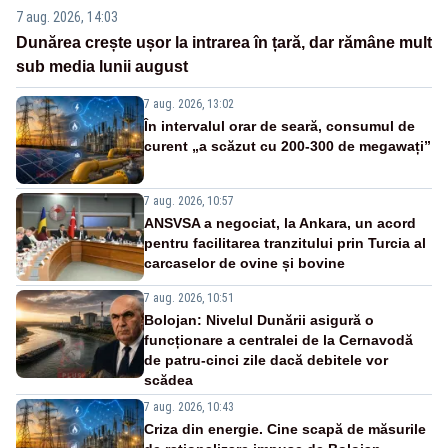
7 aug. 2026, 14:03
Dunărea crește ușor la intrarea în țară, dar rămâne mult
sub media lunii august
7 aug. 2026, 13:02
În intervalul orar de seară, consumul de
curent „a scăzut cu 200-300 de megawați”
7 aug. 2026, 10:57
ANSVSA a negociat, la Ankara, un acord
pentru facilitarea tranzitului prin Turcia al
carcaselor de ovine și bovine
7 aug. 2026, 10:51
Bolojan: Nivelul Dunării asigură o
funcționare a centralei de la Cernavodă
de patru-cinci zile dacă debitele vor
scădea
7 aug. 2026, 10:43
Criza din energie. Cine scapă de măsurile