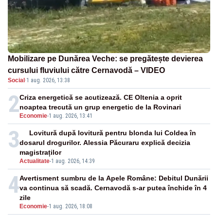
Mobilizare pe Dunărea Veche: se pregătește devierea
cursului fluviului către Cernavodă – VIDEO
Social
·
1 aug. 2026, 13:38
2
Criza energetică se acutizează. CE Oltenia a oprit
noaptea trecută un grup energetic de la Rovinari
Economie
-
1 aug. 2026, 13:41
3
Lovitură după lovitură pentru blonda lui Coldea în
dosarul drogurilor. Alessia Păcuraru explică decizia
magistraților
Actualitate
-
1 aug. 2026, 14:39
4
Avertisment sumbru de la Apele Române: Debitul Dunării
va continua să scadă. Cernavodă s-ar putea închide în 4
zile
Economie
-
1 aug. 2026, 18:08