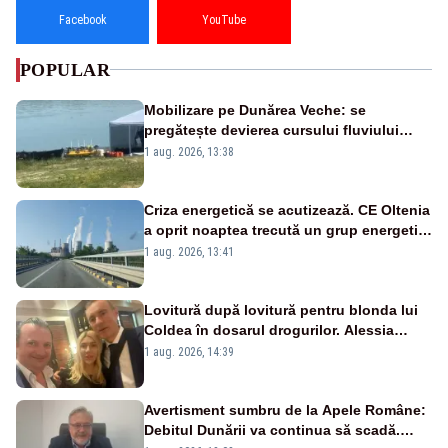
Facebook
YouTube
POPULAR
Mobilizare pe Dunărea Veche: se
pregătește devierea cursului fluviului
către Cernavodă – VIDEO
1 aug. 2026, 13:38
Criza energetică se acutizează. CE Oltenia
a oprit noaptea trecută un grup energetic
de la Rovinari
1 aug. 2026, 13:41
Lovitură după lovitură pentru blonda lui
Coldea în dosarul drogurilor. Alessia
Păcuraru explică decizia magistraților
1 aug. 2026, 14:39
Avertisment sumbru de la Apele Române:
Debitul Dunării va continua să scadă.