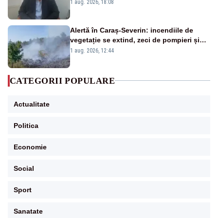
Cernavodă s-ar putea închide în 4 zile
1 aug. 2026, 18:08
Alertă în Caraș-Severin: incendiile de
vegetație se extind, zeci de pompieri și
silvicultori se luptă cu flăcările - VIDEO
1 aug. 2026, 12:44
CATEGORII POPULARE
Actualitate
Politica
Economie
Social
Sport
Sanatate