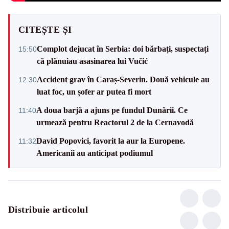
CITEȘTE ȘI
Complot dejucat în Serbia: doi bărbați, suspectați
15:50
că plănuiau asasinarea lui Vučić
Accident grav în Caraș-Severin. Două vehicule au
12:30
luat foc, un șofer ar putea fi mort
A doua barjă a ajuns pe fundul Dunării. Ce
11:40
urmează pentru Reactorul 2 de la Cernavodă
David Popovici, favorit la aur la Europene.
11:32
Americanii au anticipat podiumul
Distribuie articolul