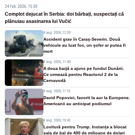
24 feb. 2026, 15:50
Complot dejucat în Serbia: doi bărbați, suspectați că
plănuiau asasinarea lui Vučić
8 aug. 2026, 12:30
Accident grav în Caraș-Severin. Două
vehicule au luat foc, un șofer ar putea fi
mort
8 aug. 2026, 11:40
A doua barjă a ajuns pe fundul Dunării.
Ce urmează pentru Reactorul 2 de la
Cernavodă
8 aug. 2026, 11:32
David Popovici, favorit la aur la Europene.
Americanii au anticipat podiumul
8 aug. 2026, 10:42
Lovitură pentru Trump. Instanța a blocat
sala de bal de 400 de milioane de dolari