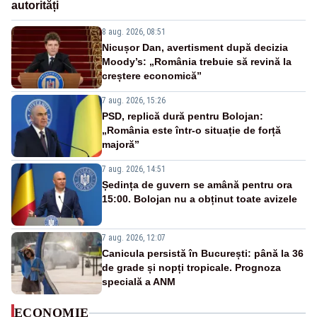
autorități
8 aug. 2026, 08:51
Nicușor Dan, avertisment după decizia
Moody’s: „România trebuie să revină la
creștere economică”
7 aug. 2026, 15:26
PSD, replică dură pentru Bolojan:
„România este într-o situație de forță
majoră”
7 aug. 2026, 14:51
Ședința de guvern se amână pentru ora
15:00. Bolojan nu a obținut toate avizele
7 aug. 2026, 12:07
Canicula persistă în București: până la 36
de grade și nopți tropicale. Prognoza
specială a ANM
ECONOMIE