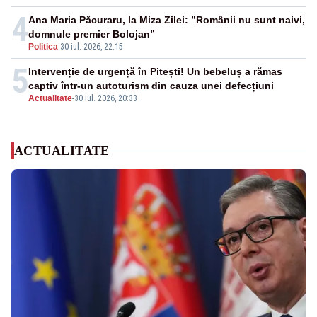
4
Ana Maria Păcuraru, la Miza Zilei: ”Românii nu sunt naivi,
domnule premier Bolojan”
Politica
-
30 iul. 2026, 22:15
5
Intervenție de urgență în Pitești! Un bebeluș a rămas
captiv într-un autoturism din cauza unei defecțiuni
Actualitate
-
30 iul. 2026, 20:33
ACTUALITATE