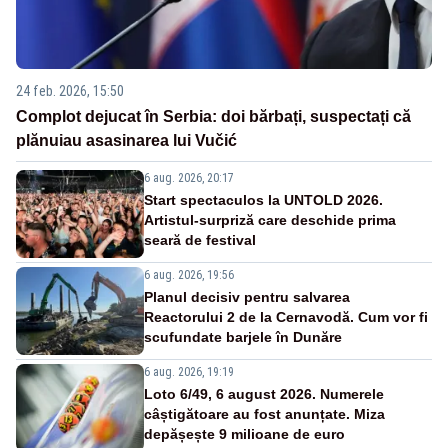
24 feb. 2026, 15:50
Complot dejucat în Serbia: doi bărbați, suspectați că
plănuiau asasinarea lui Vučić
6 aug. 2026, 20:17
Start spectaculos la UNTOLD 2026.
Artistul-surpriză care deschide prima
seară de festival
6 aug. 2026, 19:56
Planul decisiv pentru salvarea
Reactorului 2 de la Cernavodă. Cum vor fi
scufundate barjele în Dunăre
6 aug. 2026, 19:19
Loto 6/49, 6 august 2026. Numerele
câștigătoare au fost anunțate. Miza
depășește 9 milioane de euro