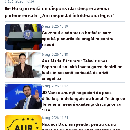
6 aug. 2026, 16:34
Ilie Bolojan evită un răspuns clar despre averea
partenerei sale: „Am respectat întotdeauna legea”
6 aug. 2026, 15:39
Guvernul a adoptat o hotărâre care
aprobă planurile de pregătire pentru
riscuri
6 aug. 2026, 15:18
Ana Maria Păcuraru: Televiziunea
Poporului solicită investigarea deciziilor
luate în această perioadă de criză
enegetică
6 aug. 2026, 11:27
JD Vance anunță negocieri de pace
dificile și îndelungate cu Iranul, în timp ce
Teheranul neagă existența discuțiilor cu
SUA
6 aug. 2026, 11:24
Nicușor Dan, suspendat pentru că nu