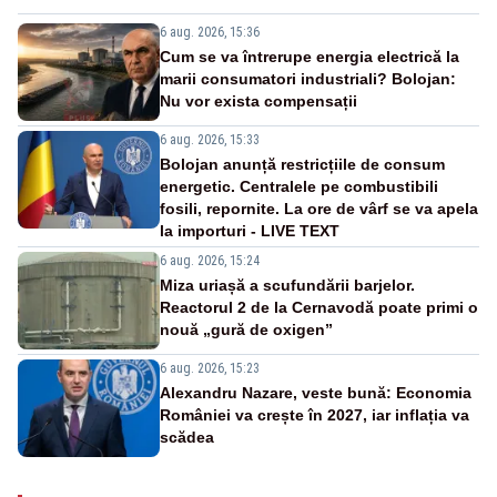
6 aug. 2026, 15:36
Cum se va întrerupe energia electrică la
marii consumatori industriali? Bolojan:
Nu vor exista compensații
6 aug. 2026, 15:33
Bolojan anunță restricțiile de consum
energetic. Centralele pe combustibili
fosili, repornite. La ore de vârf se va apela
la importuri - LIVE TEXT
6 aug. 2026, 15:24
Miza uriașă a scufundării barjelor.
Reactorul 2 de la Cernavodă poate primi o
nouă „gură de oxigen”
6 aug. 2026, 15:23
Alexandru Nazare, veste bună: Economia
României va crește în 2027, iar inflația va
scădea