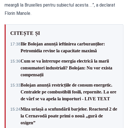
meargă la Bruxelles pentru subiectul acesta...”, a declarat
Florin Manole.
CITEȘTE ȘI
Ilie Bolojan anunță ieftinirea carburanților:
17:38
Petromidia revine la capacitate maximă
Cum se va întrerupe energia electrică la marii
15:36
consumatori industriali? Bolojan: Nu vor exista
compensații
Bolojan anunță restricțiile de consum energetic.
15:33
Centralele pe combustibili fosili, repornite. La ore
de vârf se va apela la importuri - LIVE TEXT
Miza uriașă a scufundării barjelor. Reactorul 2 de
15:24
la Cernavodă poate primi o nouă „gură de
oxigen”