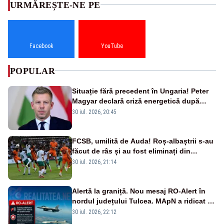
URMĂREȘTE-NE PE
Facebook
YouTube
POPULAR
Situație fără precedent în Ungaria! Peter
Magyar declară criză energetică după
oprirea centralei de la Paks
30 iul. 2026, 20:45
FCSB, umilită de Auda! Roș-albaștrii s-au
făcut de râs și au fost eliminați din
Conference League
30 iul. 2026, 21:14
Alertă la graniță. Nou mesaj RO-Alert în
nordul județului Tulcea. MApN a ridicat de
la sol două avioane F-16
30 iul. 2026, 22:12