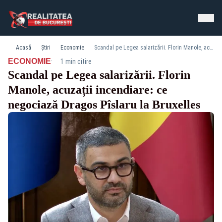
Acasă
Știri
Economie
Scandal pe Legea salarizării. Florin Manole, acuzații incendiare: ce negociază Dragos Pîslaru la Bruxelles
·
ECONOMIE
1 min citire
Scandal pe Legea salarizării. Florin
Manole, acuzații incendiare: ce
negociază Dragos Pîslaru la Bruxelles