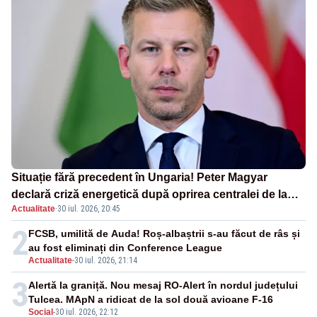
Situație fără precedent în Ungaria! Peter Magyar
declară criză energetică după oprirea centralei de la
Actualitate
·
30 iul. 2026, 20:45
Paks
2
FCSB, umilită de Auda! Roș-albaștrii s-au făcut de râs și
au fost eliminați din Conference League
Actualitate
-
30 iul. 2026, 21:14
3
Alertă la graniță. Nou mesaj RO-Alert în nordul județului
Tulcea. MApN a ridicat de la sol două avioane F-16
Social
-
30 iul. 2026, 22:12