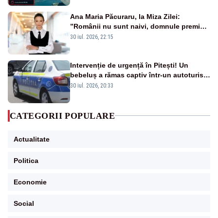
Ana Maria Păcuraru, la Miza Zilei:
”Românii nu sunt naivi, domnule premier
Bolojan”
30 iul. 2026, 22:15
Intervenție de urgență în Pitești! Un
bebeluș a rămas captiv într-un autoturism
din cauza unei defecțiuni
30 iul. 2026, 20:33
CATEGORII POPULARE
Actualitate
Politica
Economie
Social