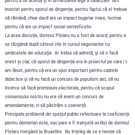
pentru a se acorda și în următoarea lege a salarizării. Am
insistat pentru sporul de dirigenție, pentru faptul că el trebuie
să rămână, chiar dacă are un impact bugetar mare, tocmai
pentru că are un impact social semnificativ.
La acea discuție, domnul Pîslaru nu a fost de acord, pentru a
se răzgândi după câteva zile în cursul negocierilor cu
sindicatele din educație. Ar trebui să admită, și să o facă
onest și clar, că sporul de dirigenție era în proiectul pe care i l-
am lăsat, pentru că era un spor important pentru cadrele
didactice și să nu facă un concurs de populism aici, să nu
încerce să facă promisiuni electorale, pentru că scopul
consensului nostru nu era să avem un concurs de
amendamente, ci să păstrăm o coerență.
Principala problemă din spațiul public referitoare la coeficienții
pentru demnitari este, sau pare a fi tranșată astăzi de domnul
Pîslaru mergând la Bruxelles. Nu înțeleg de ce e nevoie să