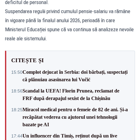
deficitul de personal.
Suspendarea regulii privind cumulul pensie-salariu va rămâne
în vigoare până la finalul anului 2026, perioadă în care
Ministerul Educației spune că va continua să analizeze nevoile
reale ale sistemului.
CITEȘTE ȘI
Complot dejucat în Serbia: doi bărbați, suspectați
15:50
că plănuiau asasinarea lui Vučić
Scandal la UEFA! Florin Prunea, reclamat de
18:56
FRF după derapajul sexist de la Chișinău
Miracol medical pentru o femeie de 82 de ani. Și-a
18:25
recăpătat vederea cu ajutorul unei tehnologii
bazate pe AI
Un influencer din Timiș, reținut după un live
17:44