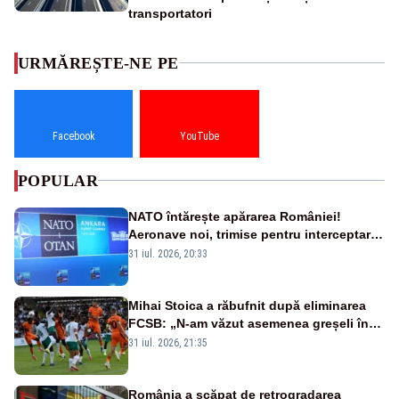
transportatori
URMĂREȘTE-NE PE
Facebook
YouTube
POPULAR
NATO întărește apărarea României!
Aeronave noi, trimise pentru interceptarea
și distrugerea dronelor
31 iul. 2026, 20:33
Mihai Stoica a răbufnit după eliminarea
FCSB: „N-am văzut asemenea greșeli în
190 de meciuri europene”
31 iul. 2026, 21:35
România a scăpat de retrogradarea