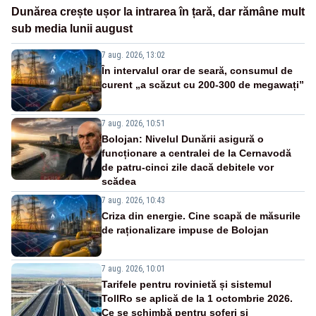
Dunărea crește ușor la intrarea în țară, dar rămâne mult
sub media lunii august
7 aug. 2026, 13:02
În intervalul orar de seară, consumul de
curent „a scăzut cu 200-300 de megawați”
7 aug. 2026, 10:51
Bolojan: Nivelul Dunării asigură o
funcționare a centralei de la Cernavodă
de patru-cinci zile dacă debitele vor
scădea
7 aug. 2026, 10:43
Criza din energie. Cine scapă de măsurile
de raționalizare impuse de Bolojan
7 aug. 2026, 10:01
Tarifele pentru rovinietă și sistemul
TollRo se aplică de la 1 octombrie 2026.
Ce se schimbă pentru șoferi și