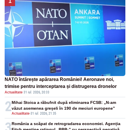
1
NATO întărește apărarea României! Aeronave noi,
trimise pentru interceptarea și distrugerea dronelor
Actualitate
·
31 iul. 2026, 20:33
2
Mihai Stoica a răbufnit după eliminarea FCSB: „N-am
văzut asemenea greșeli în 190 de meciuri europene”
Actualitate
-
31 iul. 2026, 21:35
3
România a scăpat de retrogradarea economiei. Agenția
Fitch menține ratingul „BBB-” cu perspectivă negativă