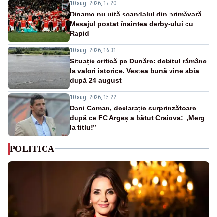
10 aug. 2026, 17:20
Dinamo nu uită scandalul din primăvară.
Mesajul postat înaintea derby-ului cu
Rapid
10 aug. 2026, 16:31
Situație critică pe Dunăre: debitul rămâne
la valori istorice. Vestea bună vine abia
după 24 august
10 aug. 2026, 15:22
Dani Coman, declarație surprinzătoare
după ce FC Argeș a bătut Craiova: „Merg
la titlu!”
POLITICA