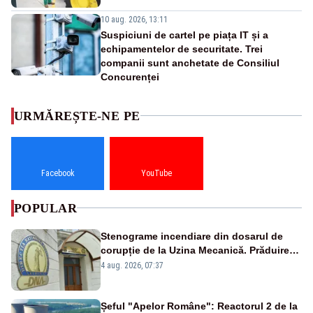
10 aug. 2026, 13:11
Suspiciuni de cartel pe piața IT și a
echipamentelor de securitate. Trei
companii sunt anchetate de Consiliul
Concurenței
URMĂREȘTE-NE PE
Facebook
YouTube
POPULAR
Stenograme incendiare din dosarul de
corupție de la Uzina Mecanică. Prăduirea
banilor din programul SAFE, interceptată
4 aug. 2026, 07:37
de DNA
Șeful "Apelor Române": Reactorul 2 de la