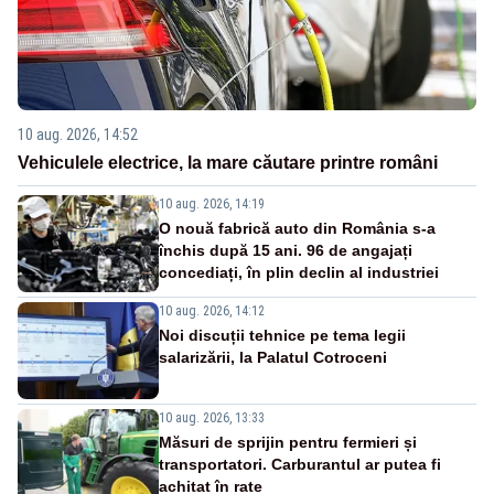
10 aug. 2026, 14:52
Vehiculele electrice, la mare căutare printre români
10 aug. 2026, 14:19
O nouă fabrică auto din România s-a
închis după 15 ani. 96 de angajați
concediați, în plin declin al industriei
10 aug. 2026, 14:12
Noi discuții tehnice pe tema legii
salarizării, la Palatul Cotroceni
10 aug. 2026, 13:33
Măsuri de sprijin pentru fermieri și
transportatori. Carburantul ar putea fi
achitat în rate