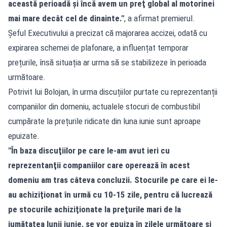
această perioadă şi încă avem un preţ global al motorinei
mai mare decât cel de dinainte."
, a afirmat premierul.
Șeful Executivului a precizat că majorarea accizei, odată cu
expirarea schemei de plafonare, a influențat temporar
prețurile, însă situația ar urma să se stabilizeze în perioada
următoare.
Potrivit lui Bolojan, în urma discuțiilor purtate cu reprezentanții
companiilor din domeniu, actualele stocuri de combustibil
cumpărate la prețurile ridicate din luna iunie sunt aproape
epuizate.
"În baza discuţiilor pe care le-am avut ieri cu
reprezentanţii companiilor care operează în acest
domeniu am tras câteva concluzii. Stocurile pe care ei le-
au achiziţionat în urmă cu 10-15 zile, pentru că lucrează
pe stocurile achiziţionate la preţurile mari de la
jumătatea lunii iunie, se vor epuiza în zilele următoare şi