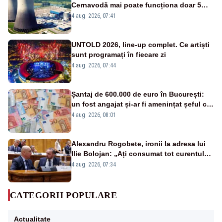
Cernavodă mai poate funcționa doar 5
zile
4 aug. 2026, 07:41
UNTOLD 2026, line-up complet. Ce artiști
sunt programați în fiecare zi
4 aug. 2026, 07:44
Șantaj de 600.000 de euro în București:
un fost angajat și-ar fi amenințat șeful că
îi împușcă fiul dacă nu primește banii
4 aug. 2026, 08:01
Alexandru Rogobete, ironii la adresa lui
Ilie Bolojan: „Ați consumat tot curentul
urmărind șobolani imaginari”
4 aug. 2026, 07:34
CATEGORII POPULARE
Actualitate