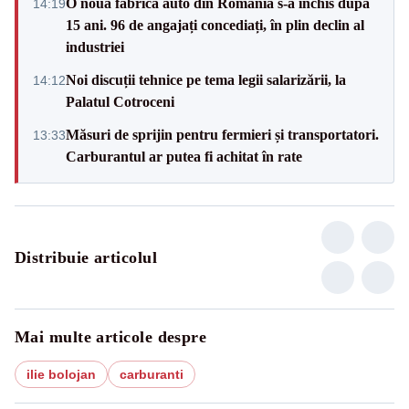
O nouă fabrică auto din România s-a închis după
14:19
15 ani. 96 de angajați concediați, în plin declin al
industriei
Noi discuții tehnice pe tema legii salarizării, la
14:12
Palatul Cotroceni
Măsuri de sprijin pentru fermieri și transportatori.
13:33
Carburantul ar putea fi achitat în rate
Distribuie articolul
Mai multe articole despre
ilie bolojan
carburanti