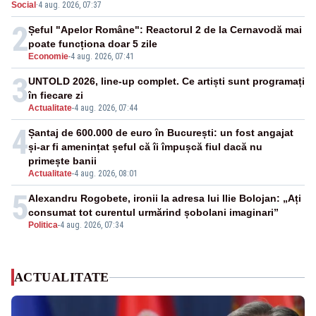
Social
·
4 aug. 2026, 07:37
SAFE, interceptată de DNA
2
Șeful "Apelor Române": Reactorul 2 de la Cernavodă mai
poate funcționa doar 5 zile
Economie
-
4 aug. 2026, 07:41
3
UNTOLD 2026, line-up complet. Ce artiști sunt programați
în fiecare zi
Actualitate
-
4 aug. 2026, 07:44
4
Șantaj de 600.000 de euro în București: un fost angajat
și-ar fi amenințat șeful că îi împușcă fiul dacă nu
primește banii
Actualitate
-
4 aug. 2026, 08:01
5
Alexandru Rogobete, ironii la adresa lui Ilie Bolojan: „Ați
consumat tot curentul urmărind șobolani imaginari”
Politica
-
4 aug. 2026, 07:34
ACTUALITATE