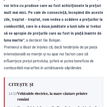
vor intra cu produse care au fost achiziţionate la preţuri
mult mai mici. Pe cale de consecinţă, începând din aceste
zile, treptat - treptat, vom vedea o scădere a preţurilor la
combustibil, care în a doua jumătate a lunii iulie ar trebui
să se apropie de preţurile care au fost în piaţă înainte de
luna martie"
, a declarat Ilie Bolojan.
Premierul a lăsat de înțeles că, dacă tendințele de pe piața
internațională se mențin și nu apar noi factori care să
influențeze prețul petrolului, șoferii ar putea beneficia de
combustibili mai ieftini în următoarele săptămâni.
CITEȘTE ȘI
Vehiculele electrice, la mare căutare printre
14:52
români