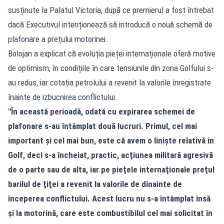
susținute la Palatul Victoria, după ce premierul a fost întrebat
dacă Executivul intenționează să introducă o nouă schemă de
plafonare a prețului motorinei.
Bolojan a explicat că evoluția pieței internaționale oferă motive
de optimism, în condițiile în care tensiunile din zona Golfului s-
au redus, iar cotația petrolului a revenit la valorile înregistrate
înainte de izbucnirea conflictului.
"În această perioadă, odată cu expirarea schemei de
plafonare s-au întâmplat două lucruri. Primul, cel mai
important şi cel mai bun, este că avem o linişte relativă în
Golf, deci s-a încheiat, practic, acţiunea militară agresivă
de o parte sau de alta, iar pe pieţele internaţionale preţul
barilul de ţiţei a revenit la valorile de dinainte de
începerea conflictului. Acest lucru nu s-a întâmplat însă
şi la motorină, care este combustibilul cel mai solicitat în