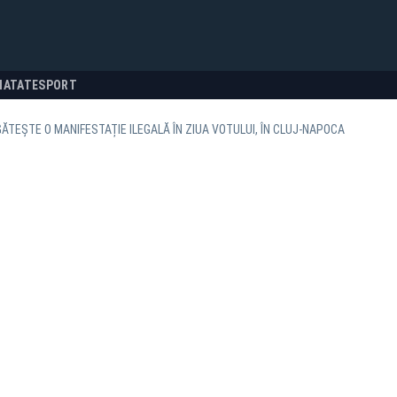
NATATE
SPORT
ĂTEȘTE O MANIFESTAȚIE ILEGALĂ ÎN ZIUA VOTULUI, ÎN CLUJ-NAPOCA