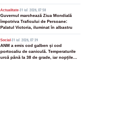
4
Actualitate
-
31 iul. 2026, 07:58
Guvernul marchează Ziua Mondială
împotriva Traficului de Persoane:
Palatul Victoria, iluminat în albastru
5
Social
-
31 iul. 2026, 07:39
ANM a emis cod galben și cod
portocaliu de caniculă. Temperaturile
urcă până la 38 de grade, iar nopțile
devin tropicale