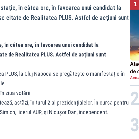
1
stație, în câtea ore, în favoarea unui candidat la
rse citate de Realitatea PLUS. Astfel de acțiuni sunt
, în câtea ore, în favoarea unui candidat la
tate de Realitatea PLUS. Astfel de acțiuni sunt
Atac
de 
tea PLUS, la Cluj Napoca se pregătește o manifestație în
Actua
com
le.
rac
în ziua votării.
ează, astăzi, în turul 2 al prezidențialelor. În cursa pentru
Simion, liderul AUR, și Nicușor Dan, independent.