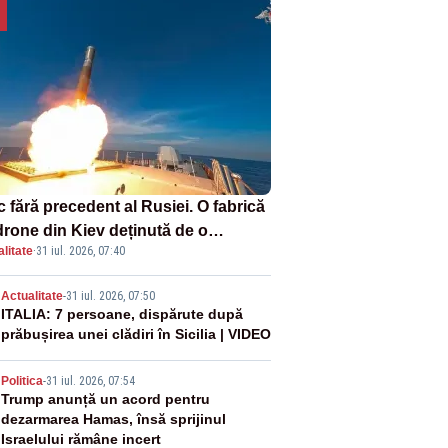
 fără precedent al Rusiei. O fabrică
drone din Kiev deținută de o
litate
·
31 iul. 2026, 07:40
panie americană, distrusă de o
hetă rusească
2
Actualitate
-
31 iul. 2026, 07:50
ITALIA: 7 persoane, dispărute după
prăbușirea unei clădiri în Sicilia | VIDEO
3
Politica
-
31 iul. 2026, 07:54
Trump anunță un acord pentru
dezarmarea Hamas, însă sprijinul
Israelului rămâne incert