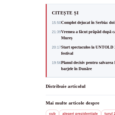
CITEȘTE ȘI
Complot dejucat în Serbia: doi 
15:50
Vremea a făcut prăpăd după cani
21:39
Mureș
Start spectaculos la UNTOLD 20
20:17
festival
Planul decisiv pentru salvarea
19:56
barjele în Dunăre
Distribuie articolul
Mai multe articole despre
cub
alegeri prezidentiale
turul 