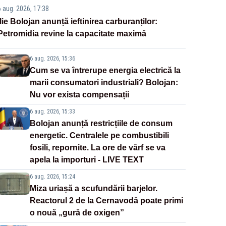
6 aug. 2026, 17:38
Ilie Bolojan anunță ieftinirea carburanților:
Petromidia revine la capacitate maximă
6 aug. 2026, 15:36
Cum se va întrerupe energia electrică la
marii consumatori industriali? Bolojan:
Nu vor exista compensații
6 aug. 2026, 15:33
Bolojan anunță restricțiile de consum
energetic. Centralele pe combustibili
fosili, repornite. La ore de vârf se va
apela la importuri - LIVE TEXT
6 aug. 2026, 15:24
Miza uriașă a scufundării barjelor.
Reactorul 2 de la Cernavodă poate primi
o nouă „gură de oxigen”