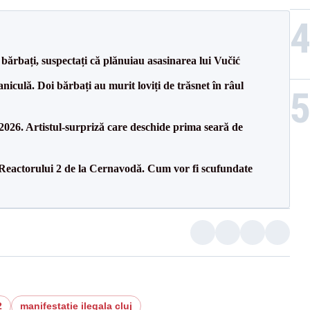
bărbați, suspectați că plănuiau asasinarea lui Vučić
culă. Doi bărbați au murit loviți de trăsnet în râul
26. Artistul-surpriză care deschide prima seară de
 Reactorului 2 de la Cernavodă. Cum vor fi scufundate
2
manifestatie ilegala cluj