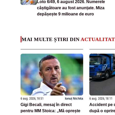
Loto 6/49, 6 august 2026. Numerele
câștigătoare au fost anunțate. Miza
depășește 9 milioane de euro
MAI MULTE ȘTIRI DIN
ACTUALITAT
6 aug. 2026, 18:51
Ionuț Nichita
6 aug. 2026, 18:11
Gigi Becali, mesaj în direct
Accident pe 
pentru MM Stoica: „Mă oprește
după o oprir