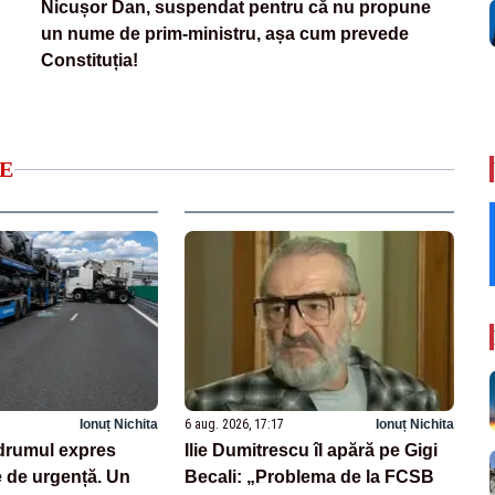
Nicușor Dan, suspendat pentru că nu propune
un nume de prim-ministru, așa cum prevede
Constituția!
E
Ionuț Nichita
6 aug. 2026, 17:17
Ionuț Nichita
drumul expres
Ilie Dumitrescu îl apără pe Gigi
e de urgență. Un
Becali: „Problema de la FCSB