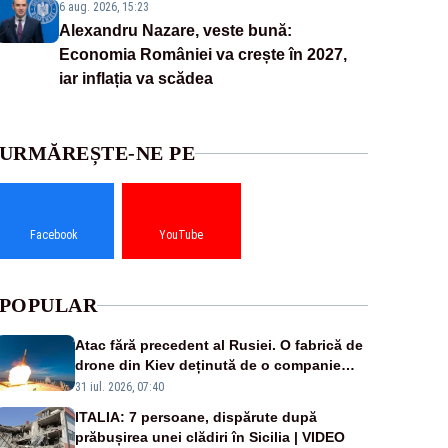
6 aug. 2026, 15:23
Alexandru Nazare, veste bună:
Economia României va crește în 2027,
iar inflația va scădea
URMĂREȘTE-NE PE
Facebook
YouTube
POPULAR
Atac fără precedent al Rusiei. O fabrică de
drone din Kiev deținută de o companie
americană, distrusă de o rachetă rusească
31 iul. 2026, 07:40
ITALIA: 7 persoane, dispărute după
prăbușirea unei clădiri în Sicilia | VIDEO