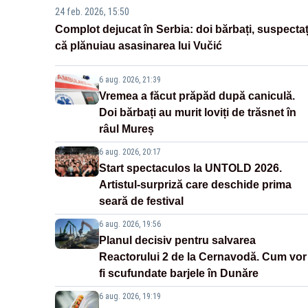
24 feb. 2026, 15:50
Complot dejucat în Serbia: doi bărbați, suspectaț
că plănuiau asasinarea lui Vučić
6 aug. 2026, 21:39
Vremea a făcut prăpăd după caniculă.
Doi bărbați au murit loviți de trăsnet în
râul Mureș
6 aug. 2026, 20:17
Start spectaculos la UNTOLD 2026.
Artistul-surpriză care deschide prima
seară de festival
6 aug. 2026, 19:56
Planul decisiv pentru salvarea
Reactorului 2 de la Cernavodă. Cum vor
fi scufundate barjele în Dunăre
6 aug. 2026, 19:19