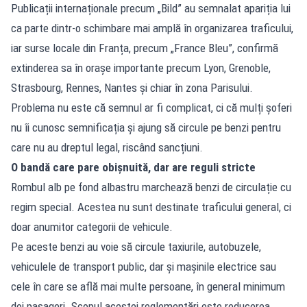
Publicații internaționale precum „Bild” au semnalat apariția lui
ca parte dintr-o schimbare mai amplă în organizarea traficului,
iar surse locale din Franța, precum „France Bleu”, confirmă
extinderea sa în orașe importante precum Lyon, Grenoble,
Strasbourg, Rennes, Nantes și chiar în zona Parisului.
Problema nu este că semnul ar fi complicat, ci că mulți șoferi
nu îi cunosc semnificația și ajung să circule pe benzi pentru
care nu au dreptul legal, riscând sancțiuni.
O bandă care pare obișnuită, dar are reguli stricte
Rombul alb pe fond albastru marchează benzi de circulație cu
regim special. Acestea nu sunt destinate traficului general, ci
doar anumitor categorii de vehicule.
Pe aceste benzi au voie să circule taxiurile, autobuzele,
vehiculele de transport public, dar și mașinile electrice sau
cele în care se află mai multe persoane, în general minimum
doi pasageri. Scopul acestei reglementări este reducerea