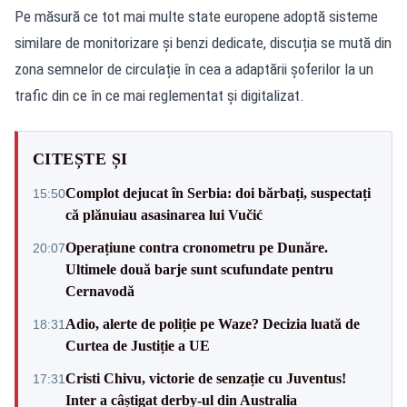
Pe măsură ce tot mai multe state europene adoptă sisteme
similare de monitorizare și benzi dedicate, discuția se mută din
zona semnelor de circulație în cea a adaptării șoferilor la un
trafic din ce în ce mai reglementat și digitalizat.
CITEȘTE ȘI
Complot dejucat în Serbia: doi bărbați, suspectați
15:50
că plănuiau asasinarea lui Vučić
Operațiune contra cronometru pe Dunăre.
20:07
Ultimele două barje sunt scufundate pentru
Cernavodă
Adio, alerte de poliție pe Waze? Decizia luată de
18:31
Curtea de Justiție a UE
Cristi Chivu, victorie de senzație cu Juventus!
17:31
Inter a câștigat derby-ul din Australia