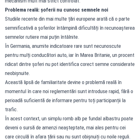
mecanism mult mai strict controlat.
Problema reală: șoferii nu cunosc semnele noi
Studiile recente din mai multe țări europene arată că o parte
semnificativă a șoferilor întâmpină dificultăți în recunoașterea
semnelor rutiere mai puțin întâlnite.
În Germania, anumite indicatoare rare sunt necunoscute
pentru mulți conducători auto, iar în Marea Britanie, un procent
ridicat dintre șoferi nu pot identifica corect semne considerate
neobișnuite.
Această lipsă de familiaritate devine o problemă reală în
momentul în care noi reglementări sunt introduse rapid, fără o
perioadă suficientă de informare pentru toți participanții la
trafic.
În acest context, un simplu romb alb pe fundal albastru poate
deveni o sursă de amenzi neașteptate, mai ales pentru cei
care circulă în afara țării sau nu sunt obișnuiți cu noile reguli.