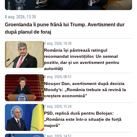
8 aug. 2026, 13:35
Groenlanda îi pune frână lui Trump. Avertisment dur
după planul de foraj
8 aug. 2026, 10:38
România își păstrează ratingul
recomandat investițiilor. Un semnal
pozitiv, dar și un avertisment pentru
autorități
8 aug. 2026, 08:51
Nicușor Dan, avertisment după decizia
Moody’s: „România trebuie să revină la
creștere economică”
7 aug. 2026, 15:26
PSD, replică dură pentru Bolojan:
„România este într-o situație de forță
majoră”
7 aug. 2026, 14:51