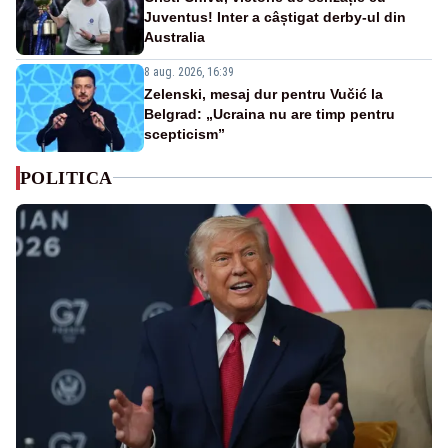
Juventus! Inter a câștigat derby-ul din
Australia
8 aug. 2026, 16:39
Zelenski, mesaj dur pentru Vučić la
Belgrad: „Ucraina nu are timp pentru
scepticism”
POLITICA