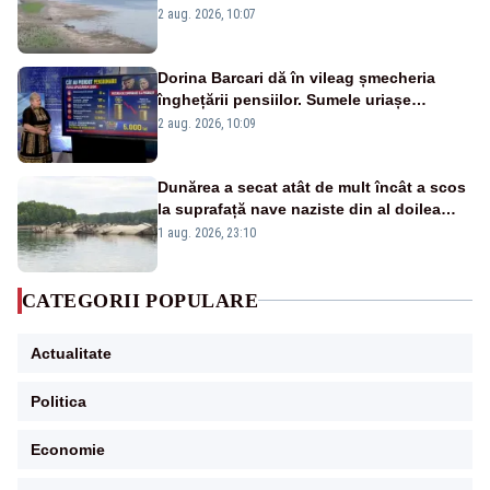
va detona o stâncă și va devia apa
2 aug. 2026, 10:07
fluviului - IMAGINI AERIENE
Dorina Barcari dă în vileag șmecheria
înghețării pensiilor. Sumele uriașe
pierdute de fiecare român
2 aug. 2026, 10:09
Dunărea a secat atât de mult încât a scos
la suprafață nave naziste din al doilea
război mondial
1 aug. 2026, 23:10
CATEGORII POPULARE
Actualitate
Politica
Economie