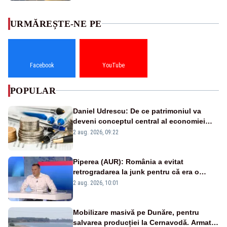
URMĂREȘTE-NE PE
Facebook
YouTube
POPULAR
Daniel Udrescu: De ce patrimoniul va
deveni conceptul central al economiei
viitoare?
2 aug. 2026, 09:22
Piperea (AUR): România a evitat
retrogradarea la junk pentru că era o
catastrofă pentru bănci și fondurile de
2 aug. 2026, 10:01
pensii
Mobilizare masivă pe Dunăre, pentru
salvarea producției la Cernavodă. Armata