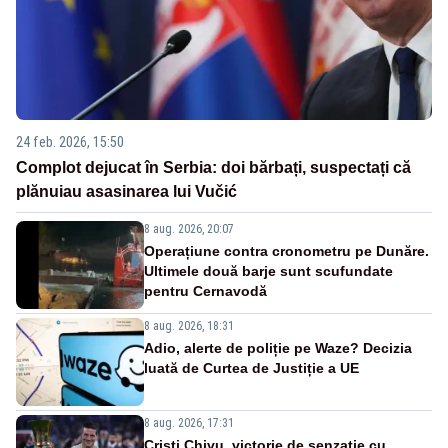
24 feb. 2026, 15:50
Complot dejucat în Serbia: doi bărbați, suspectați că
plănuiau asasinarea lui Vučić
8 aug. 2026, 20:07
Operațiune contra cronometru pe Dunăre.
Ultimele două barje sunt scufundate
pentru Cernavodă
8 aug. 2026, 18:31
Adio, alerte de poliție pe Waze? Decizia
luată de Curtea de Justiție a UE
8 aug. 2026, 17:31
Cristi Chivu, victorie de senzație cu