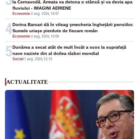
la Cernavodă. Armata va detona o stâncă și va devia apa
fluviului - IMAGINI AERIENE
Economie
-
2 aug. 2026, 10:07
4
Dorina Barcari dă în vileag șmecheria înghețării pensiilor.
Sumele uriașe pierdute de fiecare român
Economie
-
2 aug. 2026, 10:09
5
Dunărea a secat atât de mult încât a scos la suprafață
nave naziste din al doilea război mondial
Social
-
1 aug. 2026, 23:10
ACTUALITATE