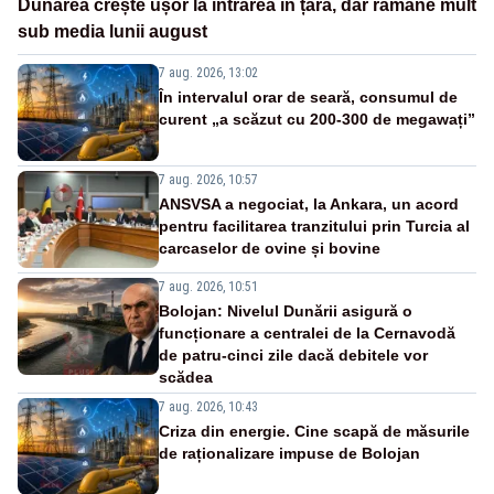
Dunărea crește ușor la intrarea în țară, dar rămâne mult
sub media lunii august
7 aug. 2026, 13:02
În intervalul orar de seară, consumul de
curent „a scăzut cu 200-300 de megawați”
7 aug. 2026, 10:57
ANSVSA a negociat, la Ankara, un acord
pentru facilitarea tranzitului prin Turcia al
carcaselor de ovine și bovine
7 aug. 2026, 10:51
Bolojan: Nivelul Dunării asigură o
funcționare a centralei de la Cernavodă
de patru-cinci zile dacă debitele vor
scădea
7 aug. 2026, 10:43
Criza din energie. Cine scapă de măsurile
de raționalizare impuse de Bolojan