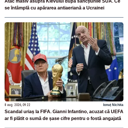
Atac masiv asupra Kievului după sancțiunile SUA. Ce
se întâmplă cu apărarea antiaeriană a Ucrainei
8 aug. 2026, 09:22
Ionuț Nichita
Scandal uriaș la FIFA. Gianni Infantino, acuzat că UEFA
ar fi plătit o sumă de șase cifre pentru o fostă angajată