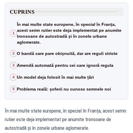
CUPRINS
În mai multe state europene, în special în Franța,
acest semn rutier este deja implementat pe anumite
1
tronsoane de autostradă și în zonele urbane
aglomerate.
O bandă care pare obișnuită, dar are reguli stricte
2
Amendă automată pentru cei care ignoră regula
3
Un model deja folosit în mai multe țări
4
Problema reală: șoferii nu cunosc semnele noi
5
În mai multe state europene, în special în Franța, acest semn
rutier este deja implementat pe anumite tronsoane de
autostradă și în zonele urbane aglomerate.