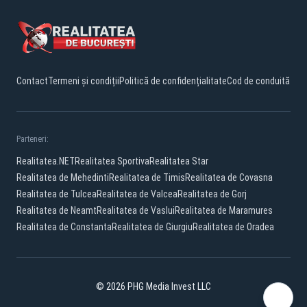
Contact
Termeni și condiții
Politică de confidențialitate
Cod de conduită
Parteneri:
Realitatea.NET
Realitatea Sportiva
Realitatea Star
Realitatea de Mehedinti
Realitatea de Timis
Realitatea de Covasna
Realitatea de Tulcea
Realitatea de Valcea
Realitatea de Gorj
Realitatea de Neamt
Realitatea de Vaslui
Realitatea de Maramures
Realitatea de Constanta
Realitatea de Giurgiu
Realitatea de Oradea
© 2026 PHG Media Invest LLC
Facebook
YouTube