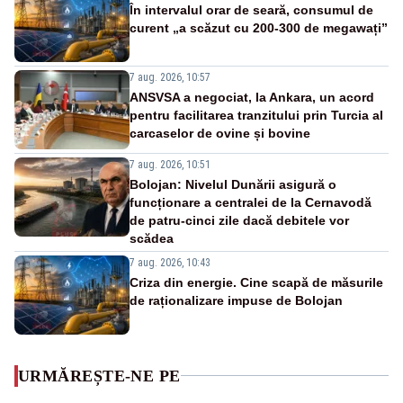
În intervalul orar de seară, consumul de
curent „a scăzut cu 200-300 de megawați”
7 aug. 2026, 10:57
ANSVSA a negociat, la Ankara, un acord
pentru facilitarea tranzitului prin Turcia al
carcaselor de ovine și bovine
7 aug. 2026, 10:51
Bolojan: Nivelul Dunării asigură o
funcționare a centralei de la Cernavodă
de patru-cinci zile dacă debitele vor
scădea
7 aug. 2026, 10:43
Criza din energie. Cine scapă de măsurile
de raționalizare impuse de Bolojan
URMĂREȘTE-NE PE