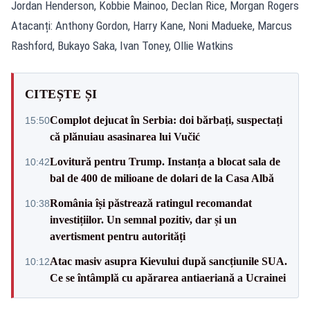
Jordan Henderson, Kobbie Mainoo, Declan Rice, Morgan Rogers
Atacanți: Anthony Gordon, Harry Kane, Noni Madueke, Marcus
Rashford, Bukayo Saka, Ivan Toney, Ollie Watkins
CITEȘTE ȘI
Complot dejucat în Serbia: doi bărbați, suspectați
15:50
că plănuiau asasinarea lui Vučić
Lovitură pentru Trump. Instanța a blocat sala de
10:42
bal de 400 de milioane de dolari de la Casa Albă
România își păstrează ratingul recomandat
10:38
investițiilor. Un semnal pozitiv, dar și un
avertisment pentru autorități
Atac masiv asupra Kievului după sancțiunile SUA.
10:12
Ce se întâmplă cu apărarea antiaeriană a Ucrainei