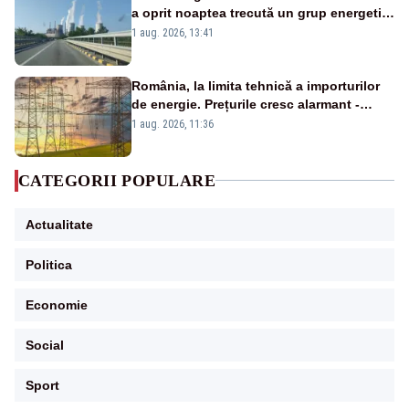
a oprit noaptea trecută un grup energetic
de la Rovinari
1 aug. 2026, 13:41
România, la limita tehnică a importurilor
de energie. Prețurile cresc alarmant -
Analiză Realitatea Plus
1 aug. 2026, 11:36
CATEGORII POPULARE
Actualitate
Politica
Economie
Social
Sport