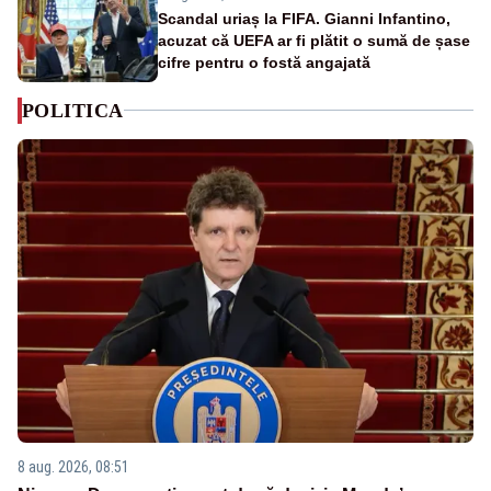
Scandal uriaș la FIFA. Gianni Infantino,
acuzat că UEFA ar fi plătit o sumă de șase
cifre pentru o fostă angajată
POLITICA
8 aug. 2026, 08:51