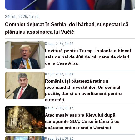
24 feb. 2026, 15:50
Complot dejucat în Serbia: doi bărbați, suspectați că
plănuiau asasinarea lui Vučić
8 aug. 2026, 10:42
Lovitură pentru Trump. Instanța a blocat
sala de bal de 400 de milioane de dolari
de la Casa Albă
8 aug. 2026, 10:38
România își păstrează ratingul
recomandat investițiilor. Un semnal
pozitiv, dar și un avertisment pentru
autorități
8 aug. 2026, 10:12
Atac masiv asupra Kievului după
sancțiunile SUA. Ce se întâmplă cu
apărarea antiaeriană a Ucrainei
8 aug. 2026, 09:22