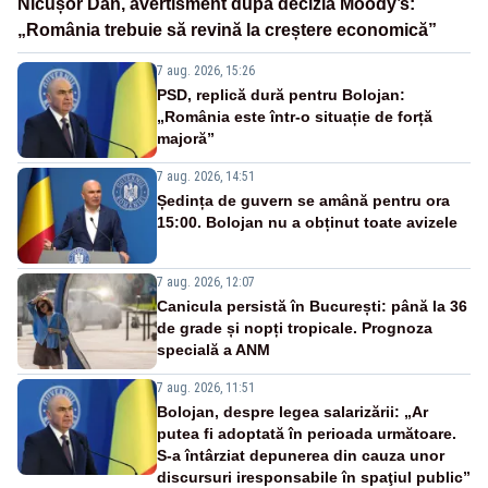
Nicușor Dan, avertisment după decizia Moody’s:
„România trebuie să revină la creștere economică”
7 aug. 2026, 15:26
PSD, replică dură pentru Bolojan:
„România este într-o situație de forță
majoră”
7 aug. 2026, 14:51
Ședința de guvern se amână pentru ora
15:00. Bolojan nu a obținut toate avizele
7 aug. 2026, 12:07
Canicula persistă în București: până la 36
de grade și nopți tropicale. Prognoza
specială a ANM
7 aug. 2026, 11:51
Bolojan, despre legea salarizării: „Ar
putea fi adoptată în perioada următoare.
S-a întârziat depunerea din cauza unor
discursuri iresponsabile în spaţiul public”