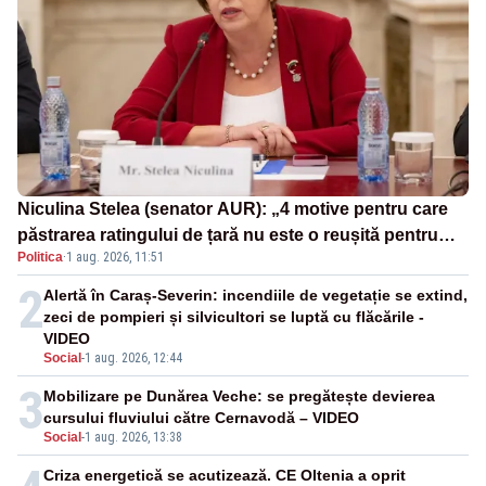
Niculina Stelea (senator AUR): „4 motive pentru care
păstrarea ratingului de țară nu este o reușită pentru
Politica
·
1 aug. 2026, 11:51
Guvernul Bolojan”
2
Alertă în Caraș-Severin: incendiile de vegetație se extind,
zeci de pompieri și silvicultori se luptă cu flăcările -
VIDEO
Social
-
1 aug. 2026, 12:44
3
Mobilizare pe Dunărea Veche: se pregătește devierea
cursului fluviului către Cernavodă – VIDEO
Social
-
1 aug. 2026, 13:38
Criza energetică se acutizează. CE Oltenia a oprit