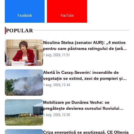
Facebook
YouTube
POPULAR
Niculina Stelea (senator AUR): „4 motive
pentru care păstrarea ratingului de țară
nu este o reușită pentru Guvernul
1 aug. 2026, 11:51
Bolojan”
Alertă în Caraș-Severin: incendiile de
vegetație se extind, zeci de pompieri și
silvicultori se luptă cu flăcările - VIDEO
1 aug. 2026, 12:44
Mobilizare pe Dunărea Veche: se
pregătește devierea cursului fluviului
către Cernavodă – VIDEO
1 aug. 2026, 13:38
Criza energetică se acutizează. CE Oltenia