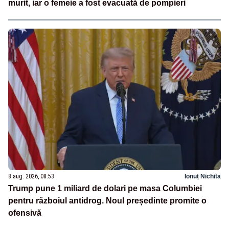
murit, iar o femeie a fost evacuată de pompieri
8 aug. 2026, 08:53
Ionuț Nichita
Trump pune 1 miliard de dolari pe masa Columbiei
pentru războiul antidrog. Noul președinte promite o
ofensivă