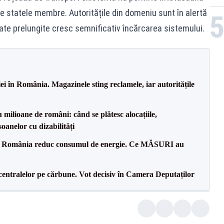
tre statele membre. Autoritățile din domeniu sunt în alertă
cate prelungite cresc semnificativ încărcarea sistemului.
i în România. Magazinele sting reclamele, iar autoritățile
milioane de români: când se plătesc alocațiile,
soanelor cu dizabilități
in România reduc consumul de energie. Ce MĂSURI au
entralelor pe cărbune. Vot decisiv în Camera Deputaților