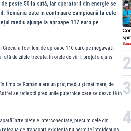
 de peste 50 la sută, iar operatorii din energie se
icil. România este în continuare campioană la cele
prețul mediu ajunge la aproape 117 euro pe
Con
spi
Sana
in Grecia a fost luni de aproape 110 euro pe megawatt-
față de zilele trecute. În orele de vârf, prețul a ajuns
l, în timp ce România are un preț mediu și mai mare, de
tfel se reflectă presiunile puternice care se dezvoltă în
apară între piețele interconectate, precum cele din
că rețeaua de transport existentă nu permite întotdeauna