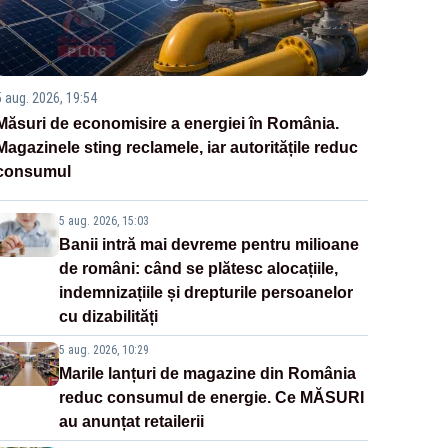
5 aug. 2026, 19:54
Măsuri de economisire a energiei în România.
Magazinele sting reclamele, iar autoritățile reduc
consumul
5 aug. 2026, 15:03
Banii intră mai devreme pentru milioane
de români: când se plătesc alocațiile,
indemnizațiile și drepturile persoanelor
cu dizabilități
5 aug. 2026, 10:29
Marile lanțuri de magazine din România
reduc consumul de energie. Ce MĂSURI
au anunțat retailerii