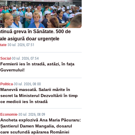
tinuă greva în Sănătate. 500 de
tale asigură doar urgențele
tate
·
30 iul. 2026, 07:51
2
Social
-
30 iul. 2026, 07:54
Fermierii ies în stradă, astăzi, în fața
Guvernului!
3
Politica
-
30 iul. 2026, 08:00
Manevră mascată. Salarii mărite în
secret la Ministerul Dezvoltării în timp
ce medicii ies în stradă
4
Economie
-
30 iul. 2026, 08:09
Ancheta explozivă Ana Maria Păcuraru:
Șantierul Damen Mangalia, dosarul
care scufundă apărarea României