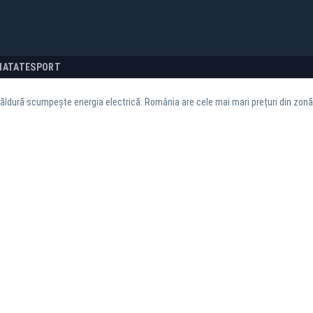
NATATE
SPORT
căldură scumpește energia electrică. România are cele mai mari prețuri din zon