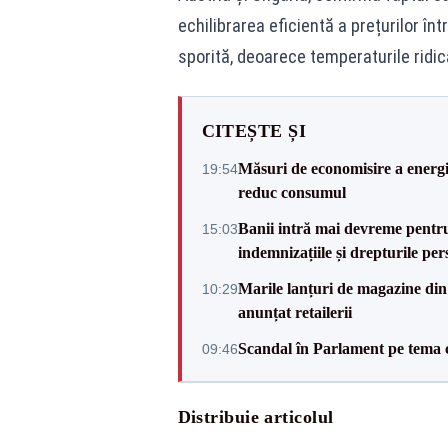
echilibrarea eficientă a prețurilor în
sporită, deoarece temperaturile ridi
CITEȘTE ȘI
Măsuri de economisire a energie
19:54
reduc consumul
Banii intră mai devreme pentru 
15:03
indemnizațiile și drepturile per
Marile lanțuri de magazine d
10:29
anunțat retailerii
Scandal în Parlament pe tema c
09:46
Distribuie articolul