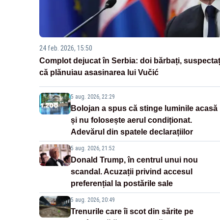
24 feb. 2026, 15:50
Complot dejucat în Serbia: doi bărbați, suspectaț
că plănuiau asasinarea lui Vučić
5 aug. 2026, 22:29
Bolojan a spus că stinge luminile acasă
și nu folosește aerul condiționat.
Adevărul din spatele declarațiilor
5 aug. 2026, 21:52
Donald Trump, în centrul unui nou
scandal. Acuzații privind accesul
preferențial la postările sale
5 aug. 2026, 20:49
Trenurile care îi scot din sărite pe