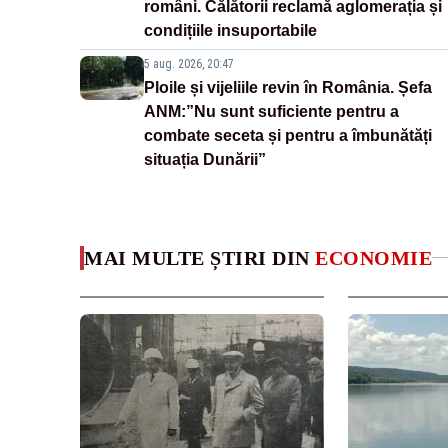
români. Călătorii reclamă aglomerația și
condițiile insuportabile
5 aug. 2026, 20:47
Ploile și vijeliile revin în România. Șefa
ANM:”Nu sunt suficiente pentru a
combate seceta și pentru a îmbunătăți
situația Dunării”
MAI MULTE ȘTIRI DIN
ECONOMIE