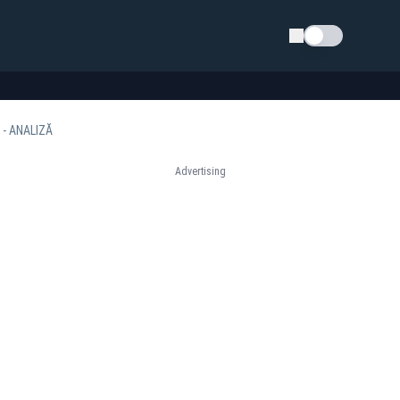
Schimba tema
ă - ANALIZĂ
Advertising