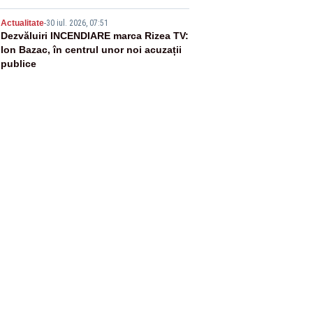
5
Actualitate
-
30 iul. 2026, 07:51
Dezvăluiri INCENDIARE marca Rizea TV:
Ion Bazac, în centrul unor noi acuzații
publice