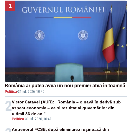
1
România ar putea avea un nou premier abia în toamnă
Politica
·
31 iul. 2026, 10:40
2
Victor Cațavei (AUR): „România – o navă în derivă sub
aspect economic – ca și rezultat al guvernărilor din
ultimii 36 de ani”
Politica
-
31 iul. 2026, 10:42
Antrenorul FCSB, după eliminarea rușinoasă din