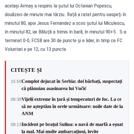
acelaşi Armaş a respins la şutul lui Octavian Popescu,
douăzeci de minute mai târziu. Raţă a ratat pentru oaspeţi în
minutul 80, apoi Jesus Fernandez a scos şutul lui Miculescu,
în minutul 82, iar Băluţă a trimis în bară, în minutul 90+5.. S-a
terminat 0-0, FCSB are 30 de puncte şi e lider, în timp ce FC
Voluntari e pe 12, cu 13 puncte.
CITEȘTE ȘI
Complot dejucat în Serbia: doi bărbați, suspectați
15:50
că plănuiau asasinarea lui Vučić
Vijelii extreme în țară și temperaturi de foc. La ce
08:38
să ne așteptăm în orele următoare: noile date de la
ANM
Incident pe brațul Sulina: o navă de marfă a eșuat
08:13
la mal. Mai multe ambarcațiuni, lovite