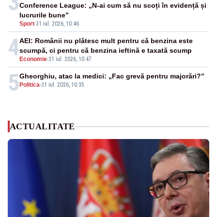
3
Conference League: „N-ai cum să nu scoți în evidență și
lucrurile bune”
Sport
-
31 iul. 2026, 10:46
4
AEI: Românii nu plătesc mult pentru că benzina este
scumpă, ci pentru că benzina ieftină e taxată scump
Economie
-
31 iul. 2026, 10:47
5
Gheorghiu, atac la medici: „Fac grevă pentru majorări?”
Politica
-
31 iul. 2026, 10:35
ACTUALITATE