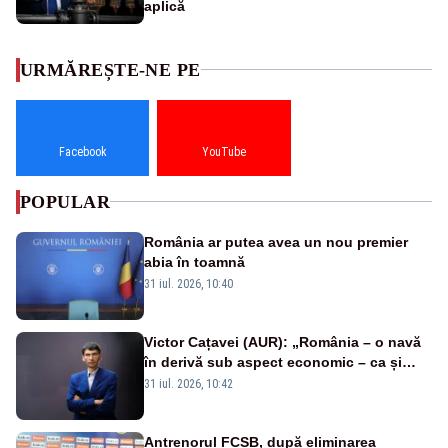
aplică
URMĂREȘTE-NE PE
Facebook
YouTube
POPULAR
România ar putea avea un nou premier
abia în toamnă
31 iul. 2026, 10:40
Victor Cațavei (AUR): „România – o navă
în derivă sub aspect economic – ca și
rezultat al guvernărilor din ultimii 36 de
31 iul. 2026, 10:42
ani”
Antrenorul FCSB, după eliminarea