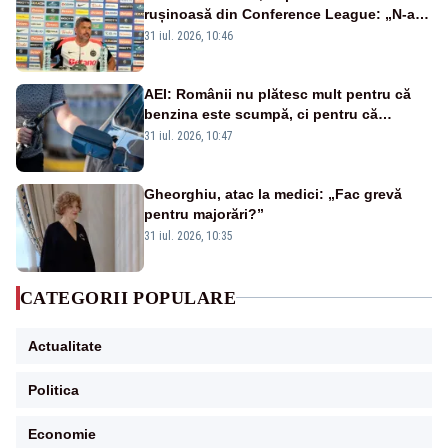
rușinoasă din Conference League: „N-ai
cum să nu scoți în evidență și lucrurile
31 iul. 2026, 10:46
bune”
AEI: Românii nu plătesc mult pentru că
benzina este scumpă, ci pentru că
benzina ieftină e taxată scump
31 iul. 2026, 10:47
Gheorghiu, atac la medici: „Fac grevă
pentru majorări?”
31 iul. 2026, 10:35
CATEGORII POPULARE
Actualitate
Politica
Economie