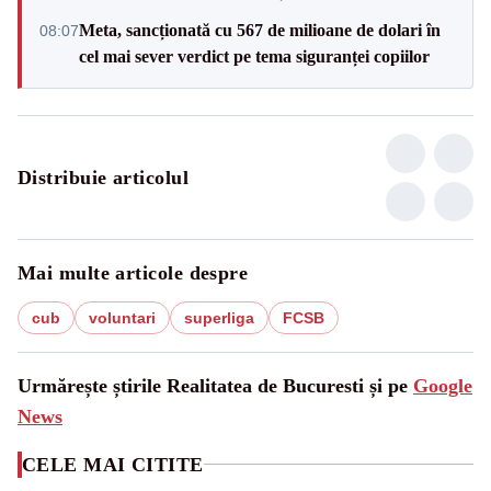
Meta, sancționată cu 567 de milioane de dolari în
08:07
cel mai sever verdict pe tema siguranței copiilor
Distribuie articolul
Mai multe articole despre
cub
voluntari
superliga
FCSB
Urmărește știrile Realitatea de Bucuresti și pe
Google
News
CELE MAI CITITE