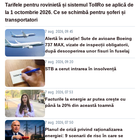
Tarifele pentru rovinietă și sistemul TollRo se aplică de
la 1 octombrie 2026. Ce se schimbă pentru șoferi și
transportatori
7 aug. 2026, 09:45
Alertă în aviație! Sute de avioane Boeing
737 MAX, vizate de inspecții obligatorii,
după descoperirea unor fisuri în fuselaj
7 aug. 2026, 09:20
STB a cerut intrarea în insolvență
7 aug. 2026, 07:53
Facturile la energie ar putea crește cu
până la 20% din această toamnă
7 aug. 2026, 07:50
Planul de criză privind raționalizarea
energiei: 9 scenarii de risc în care se