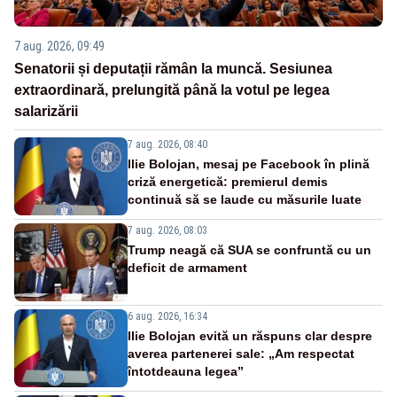
7 aug. 2026, 09:49
Senatorii și deputații rămân la muncă. Sesiunea
extraordinară, prelungită până la votul pe legea
salarizării
7 aug. 2026, 08:40
Ilie Bolojan, mesaj pe Facebook în plină
criză energetică: premierul demis
continuă să se laude cu măsurile luate
7 aug. 2026, 08:03
Trump neagă că SUA se confruntă cu un
deficit de armament
6 aug. 2026, 16:34
Ilie Bolojan evită un răspuns clar despre
averea partenerei sale: „Am respectat
întotdeauna legea”