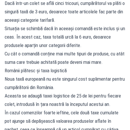
Dacă într-un colet se află cinci tricouri, cumpărătorul va plăti o
singură taxă de 3 euro, deoarece toate articolele fac parte din
aceeași categorie tarifară.
Situația se schimbă dacă în aceeași comandă este inclus și un
ceas. În acest caz, taxa totală urcă la 6 euro, deoarece
produsele aparțin unor categorii diferite.
Cu cât o comandă conține mai multe tipuri de produse, cu atât
suma care trebuie achitată poate deveni mai mare.
Românii plătesc și taxa logistică
Noua taxă europeană nu este singurul cost suplimentar pentru
cumpărătorii din România.
Aceasta se adaugă taxei logistice de 25 de lei pentru fiecare
colet, introdusă în țara noastră la începutul acestui an.
În cazul comenzilor foarte ieftine, cele două taxe cumulate
pot ajunge să depășească valoarea produselor aflate în
pachet, ceea ce înseamnă că un articol cumpărat cu câțiva