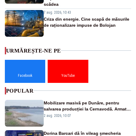
scădea
7 aug. 2026, 10:43
Criza din energie. Cine scapă de măsurile
de raționalizare impuse de Bolojan
URMĂREȘTE-NE PE
Facebook
YouTube
POPULAR
Mobilizare masivă pe Dunăre, pentru
salvarea producției la Cernavodă. Armata
va detona o stâncă și va devia apa
2 aug. 2026, 10:07
fluviului - IMAGINI AERIENE
Dorina Barcari dă în vileag șmecheria