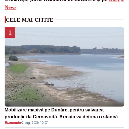
News
CELE MAI CITITE
1
Mobilizare masivă pe Dunăre, pentru salvarea
producției la Cernavodă. Armata va detona o stâncă și
Economie
·
2 aug. 2026, 10:07
va devia apa fluviului - IMAGINI AERIENE