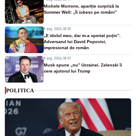
Michele Morrone, apariție surpriză la
Summer Well: „Îi iubesc pe români”
9 aug. 2026, 08:05
„E idolul meu, dar m-a speriat puțin”.
Adversarul lui David Popovici,
impresionat de român
9 aug. 2026, 08:01
Musk spune „nu” Ucrainei. Zelenski îi
cere ajutorul lui Trump
POLITICA