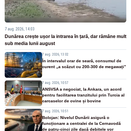
7 aug. 2026, 14:03
Dunărea crește ușor la intrarea în țară, dar rămâne mult
sub media lunii august
7 aug. 2026, 13:02
În intervalul orar de seară, consumul de
curent „a scăzut cu 200-300 de megawați”
7 aug. 2026, 10:57
ANSVSA a negociat, la Ankara, un acord
pentru facilitarea tranzitului prin Turcia al
carcaselor de ovine și bovine
7 aug. 2026, 10:51
Bolojan: Nivelul Dunării asigură o
funcționare a centralei de la Cernavodă
de patru-cinci zile dacă debitele vor