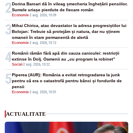
2
Dorina Barcari dă în vileag șmecheria înghețării pensiilor.
Sumele uriașe pierdute de fiecare român
Economie
-
2 aug. 2026, 10:09
3
Mihai Chirica, atac devastator la adresa progresiștilor lui
Bolojan: Trebuie să protejăm și natura, dar nu șținem
omaneii în stare permanentă de alertă
Economie
-
2 aug. 2026, 10:12
4
Românii rămân fără apă din cauza caniculei: restricții
extinse în Dolj. Oamenii au „cu program la robinet”
Social
-
2 aug. 2026, 10:22
5
Piperea (AUR): România a evitat retrogradarea la junk
pentru că era o catastrofă pentru bănci și fondurile de
pensii
Economie
-
2 aug. 2026, 10:01
ACTUALITATE