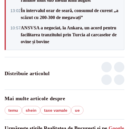
rămâne mult sub media lunii august
În intervalul orar de seară, consumul de curent „a
13:02
scăzut cu 200-300 de megawați”
ANSVSA a negociat, la Ankara, un acord pentru
10:57
facilitarea tranzitului prin Turcia al carcaselor de
ovine și bovine
Distribuie articolul
Mai multe articole despre
temu
shein
taxe vamale
ue
Urmărește știrile Realitatea de Bucuresti și pe
Google