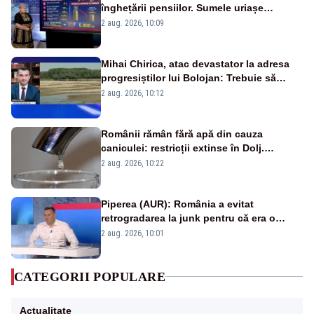
înghețării pensiilor. Sumele uriașe
pierdute de fiecare român
2 aug. 2026, 10:09
Mihai Chirica, atac devastator la adresa
progresiștilor lui Bolojan: Trebuie să
protejăm și natura, dar nu șținem omaneii
2 aug. 2026, 10:12
în stare permanentă de alertă
Românii rămân fără apă din cauza
caniculei: restricții extinse în Dolj.
Oamenii au „cu program la robinet”
2 aug. 2026, 10:22
Piperea (AUR): România a evitat
retrogradarea la junk pentru că era o
catastrofă pentru bănci și fondurile de
2 aug. 2026, 10:01
pensii
CATEGORII POPULARE
Actualitate