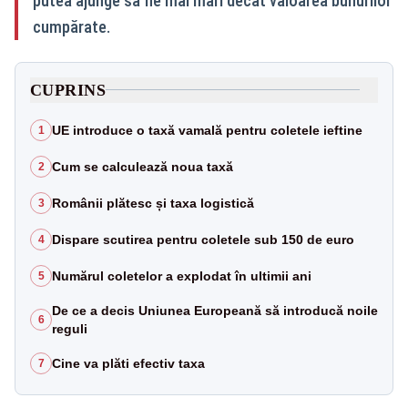
putea ajunge să fie mai mari decât valoarea bunurilor
cumpărate.
CUPRINS
UE introduce o taxă vamală pentru coletele ieftine
1
Cum se calculează noua taxă
2
Românii plătesc și taxa logistică
3
Dispare scutirea pentru coletele sub 150 de euro
4
Numărul coletelor a explodat în ultimii ani
5
De ce a decis Uniunea Europeană să introducă noile
6
reguli
Cine va plăti efectiv taxa
7