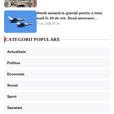
Alertă aeriană la graniță pentru a treia
oară în 24 de ore. Două aeronave
Eurofighter britanice au fost ridicate de la
31 iul. 2026, 07:24
sol
CATEGORII POPULARE
Actualitate
Politica
Economie
Social
Sport
Sanatate