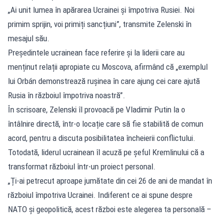
„Ai unit lumea în apărarea Ucrainei și împotriva Rusiei. Noi
primim sprijin, voi primiți sancțiuni”, transmite Zelenski în
mesajul său.
Președintele ucrainean face referire și la liderii care au
menținut relații apropiate cu Moscova, afirmând că „exemplul
lui Orbán demonstrează rușinea în care ajung cei care ajută
Rusia în războiul împotriva noastră”.
În scrisoare, Zelenski îl provoacă pe Vladimir Putin la o
întâlnire directă, într-o locație care să fie stabilită de comun
acord, pentru a discuta posibilitatea încheierii conflictului.
Totodată, liderul ucrainean îl acuză pe șeful Kremlinului că a
transformat războiul într-un proiect personal.
„Ți-ai petrecut aproape jumătate din cei 26 de ani de mandat în
războiul împotriva Ucrainei. Indiferent ce ai spune despre
NATO și geopolitică, acest război este alegerea ta personală –