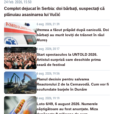
24 feb. 2026, 15:50
Complot dejucat în Serbia: doi bărbați, suspectați că
plănuiau asasinarea lui Vučić
6 aug. 2026, 21:39
Vremea a făcut prăpăd după caniculă. Doi
bărbați au murit loviți de trăsnet în râul
Mureș
6 aug. 2026, 20:17
Start spectaculos la UNTOLD 2026.
Artistul-surpriză care deschide prima
seară de festival
6 aug. 2026, 19:56
Planul decisiv pentru salvarea
Reactorului 2 de la Cernavodă. Cum vor fi
scufundate barjele în Dunăre
6 aug. 2026, 19:19
Loto 6/49, 6 august 2026. Numerele
câștigătoare au fost anunțate. Miza
depășește 9 milioane de euro