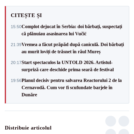
CITEȘTE ȘI
Complot dejucat în Serbia: doi bărbați, suspectați
15:50
că plănuiau asasinarea lui Vučić
Vremea a făcut prăpăd după caniculă. Doi bărbați
21:39
au murit loviți de trăsnet în râul Mureș
Start spectaculos la UNTOLD 2026. Artistul-
20:17
surpriză care deschide prima seară de festival
Planul decisiv pentru salvarea Reactorului 2 de la
19:56
Cernavodă. Cum vor fi scufundate barjele în
Dunăre
Distribuie articolul