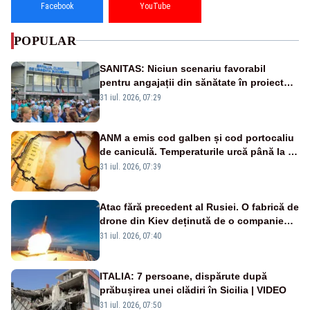
Facebook
YouTube
POPULAR
SANITAS: Niciun scenariu favorabil
pentru angajații din sănătate în proiectul
Legii salarizării
31 iul. 2026, 07:29
ANM a emis cod galben și cod portocaliu
de caniculă. Temperaturile urcă până la 38
de grade, iar nopțile devin tropicale
31 iul. 2026, 07:39
Atac fără precedent al Rusiei. O fabrică de
drone din Kiev deținută de o companie
americană, distrusă de o rachetă
31 iul. 2026, 07:40
rusească
ITALIA: 7 persoane, dispărute după
prăbușirea unei clădiri în Sicilia | VIDEO
31 iul. 2026, 07:50