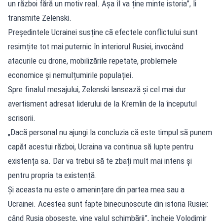
un război fără un motiv real. Așa îl va ține minte istoria”, îi
transmite Zelenski.
Președintele Ucrainei susține că efectele conflictului sunt
resimțite tot mai puternic în interiorul Rusiei, invocând
atacurile cu drone, mobilizările repetate, problemele
economice și nemulțumirile populației.
Spre finalul mesajului, Zelenski lansează și cel mai dur
avertisment adresat liderului de la Kremlin de la începutul
scrisorii.
„Dacă personal nu ajungi la concluzia că este timpul să punem
capăt acestui război, Ucraina va continua să lupte pentru
existența sa. Dar va trebui să te zbați mult mai intens și
pentru propria ta existență.
Și aceasta nu este o amenințare din partea mea sau a
Ucrainei. Acestea sunt fapte binecunoscute din istoria Rusiei:
când Rusia obosește, vine valul schimbării”, încheie Volodimir