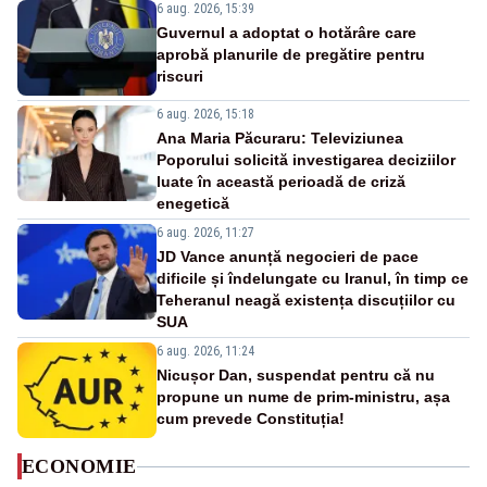
6 aug. 2026, 15:39
Guvernul a adoptat o hotărâre care
aprobă planurile de pregătire pentru
riscuri
6 aug. 2026, 15:18
Ana Maria Păcuraru: Televiziunea
Poporului solicită investigarea deciziilor
luate în această perioadă de criză
enegetică
6 aug. 2026, 11:27
JD Vance anunță negocieri de pace
dificile și îndelungate cu Iranul, în timp ce
Teheranul neagă existența discuțiilor cu
SUA
6 aug. 2026, 11:24
Nicușor Dan, suspendat pentru că nu
propune un nume de prim-ministru, așa
cum prevede Constituția!
ECONOMIE