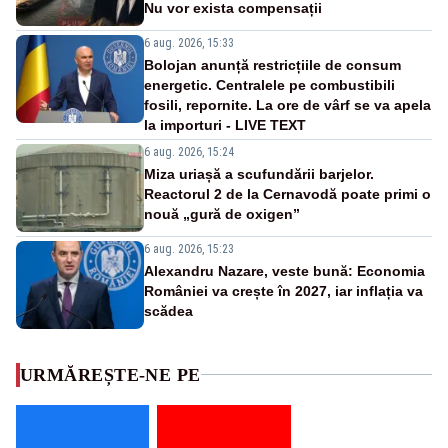
Nu vor exista compensații
6 aug. 2026, 15:33
Bolojan anunță restricțiile de consum
energetic. Centralele pe combustibili
fosili, repornite. La ore de vârf se va apela
la importuri - LIVE TEXT
6 aug. 2026, 15:24
Miza uriașă a scufundării barjelor.
Reactorul 2 de la Cernavodă poate primi o
nouă „gură de oxigen”
6 aug. 2026, 15:23
Alexandru Nazare, veste bună: Economia
României va crește în 2027, iar inflația va
scădea
URMĂREȘTE-NE PE