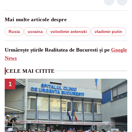
Mai multe articole despre
Rusia
ucraina
volodimir zelenski
vladimir putin
Urmărește știrile Realitatea de Bucuresti și pe
Google
News
CELE MAI CITITE
1