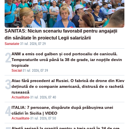
SANITAS: Niciun scenariu favorabil pentru angajații
din sănătate în proiectul Legii salarizării
Sanatate
·
31 iul. 2026, 07:29
2
ANM a emis cod galben și cod portocaliu de caniculă.
Temperaturile urcă până la 38 de grade, iar nopțile devin
tropicale
Social
-
31 iul. 2026, 07:39
3
Atac fără precedent al Rusiei. O fabrică de drone din Kiev
deținută de o companie americană, distrusă de o rachetă
rusească
Actualitate
-
31 iul. 2026, 07:40
4
ITALIA: 7 persoane, dispărute după prăbușirea unei
clădiri în Sicilia | VIDEO
Actualitate
-
31 iul. 2026, 07:50
Alertă aeriană la graniță pentru a treia oară în 24 de ore.