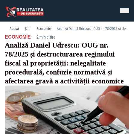
Acasă
Știri
Economie
Analiză Daniel Udrescu: OUG nr. 78/2025 și destructurarea regimului fiscal al proprietății: nelegalitate procedurală, confuzie normativă și afectarea gravă a activității economice
·
ECONOMIE
2 min citire
Analiză Daniel Udrescu: OUG nr.
78/2025 și destructurarea regimului
fiscal al proprietății: nelegalitate
procedurală, confuzie normativă și
afectarea gravă a activității economice