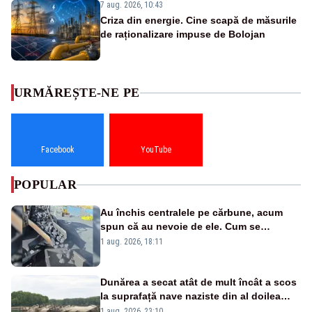
7 aug. 2026, 10:43
Criza din energie. Cine scapă de măsurile
de raționalizare impuse de Bolojan
URMĂREȘTE-NE PE
Facebook
YouTube
POPULAR
Au închis centralele pe cărbune, acum
spun că au nevoie de ele. Cum se
pasează vina în plină criză energetică
1 aug. 2026, 18:11
Dunărea a secat atât de mult încât a scos
la suprafață nave naziste din al doilea
război mondial
1 aug. 2026, 23:10