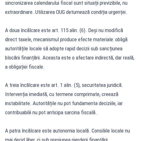
sincronizarea calendarului fiscal sunt situații previzibile, nu
extraordinare. Utilizarea OUG deturnează condiția urgenței.
A doua încălcare este art. 115 alin. (6). Deși nu modifică
direct taxele, mecanismul produce efecte materiale: obligă
autoritățile locale să adopte rapid decizii sub sancțiunea
blocării finanțării. Aceasta este o afectare indirectă, dar reală,
a obligației fiscale.
A treia încălcare este art. 1 alin. (5), securitatea juridică.
Intervenția imediată, cu termene comprimate, creează
instabilitate. Autoritățile nu pot fundamenta deciziile, iar
contribuabilii nu pot anticipa sarcina fiscală.
A patra încălcare este autonomia locală. Consiliile locale nu
mai decid liber, ci sub presiunea pierderii finanțării.