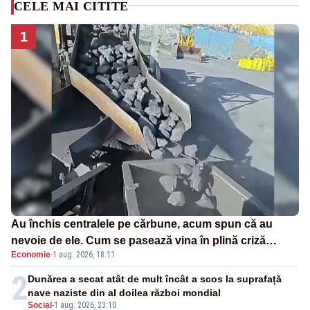
CELE MAI CITITE
1
Au închis centralele pe cărbune, acum spun că au
nevoie de ele. Cum se pasează vina în plină criză
Economie
·
1 aug. 2026, 18:11
energetică
2
Dunărea a secat atât de mult încât a scos la suprafață
nave naziste din al doilea război mondial
Social
-
1 aug. 2026, 23:10