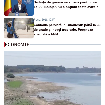
Ședința de guvern se amână pentru ora
15:00. Bolojan nu a obținut toate avizele
7 aug. 2026, 12:07
Canicula persistă în București: până la 36
de grade și nopți tropicale. Prognoza
specială a ANM
ECONOMIE