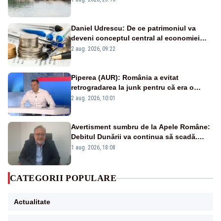
Daniel Udrescu: De ce patrimoniul va
deveni conceptul central al economiei
viitoare?
2 aug. 2026, 09:22
Piperea (AUR): România a evitat
retrogradarea la junk pentru că era o
catastrofă pentru bănci și fondurile de
2 aug. 2026, 10:01
pensii
Avertisment sumbru de la Apele Române:
Debitul Dunării va continua să scadă.
Cernavodă s-ar putea închide în 4 zile
1 aug. 2026, 18:08
CATEGORII POPULARE
Actualitate