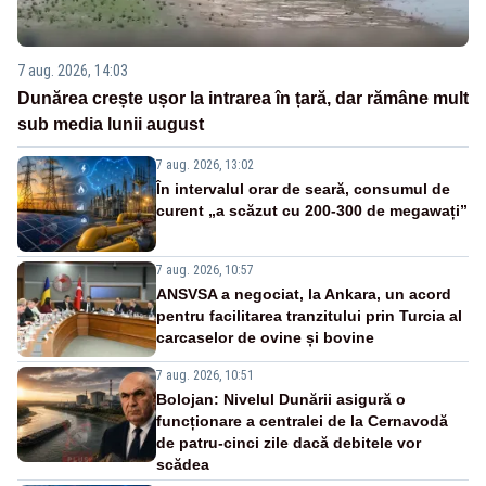
7 aug. 2026, 14:03
Dunărea crește ușor la intrarea în țară, dar rămâne mult
sub media lunii august
7 aug. 2026, 13:02
În intervalul orar de seară, consumul de
curent „a scăzut cu 200-300 de megawați”
7 aug. 2026, 10:57
ANSVSA a negociat, la Ankara, un acord
pentru facilitarea tranzitului prin Turcia al
carcaselor de ovine și bovine
7 aug. 2026, 10:51
Bolojan: Nivelul Dunării asigură o
funcționare a centralei de la Cernavodă
de patru-cinci zile dacă debitele vor
scădea