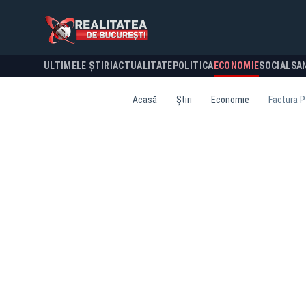
ULTIMELE ȘTIRI
ACTUALITATE
POLITICA
ECONOMIE
SOCIAL
SA
Acasă
Știri
Economie
Factura P