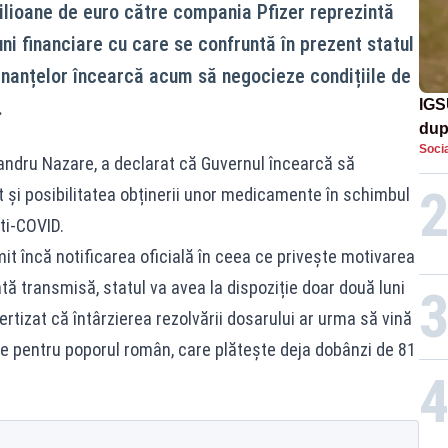
ilioane de euro către compania Pfizer reprezintă
ni financiare cu care se confruntă în prezent statul
Finanțelor încearcă acum să negocieze condițiile de
.
IGS
dup
Socia
met
exandru Nazare, a declarat că Guvernul încearcă să
ât și posibilitatea obținerii unor medicamente în schimbul
ti-COVID.
mit încă notificarea oficială în ceea ce privește motivarea
dată transmisă, statul va avea la dispoziție doar două luni
ertizat că întârzierea rezolvării dosarului ar urma să vină
re pentru poporul român, care plătește deja dobânzi de 81