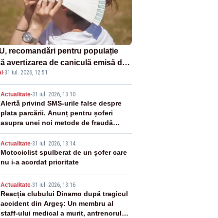
U, recomandări pentru populație
ă avertizarea de caniculă emisă de
l
·
31 iul. 2026, 12:51
eorologi
2
Actualitate
-
31 iul. 2026, 13:10
Alertă privind SMS-urile false despre
plata parcării. Anunț pentru șoferi
asupra unei noi metode de fraudă
online
3
Actualitate
-
31 iul. 2026, 13:14
Motociclist spulberat de un șofer care
nu i-a acordat prioritate
4
Actualitate
-
31 iul. 2026, 13:16
Reacția clubului Dinamo după tragicul
accident din Argeș: Un membru al
staff-ului medical a murit, antrenorul