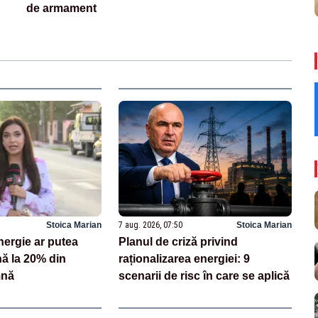
de armament
Stoica Marian
7 aug. 2026, 07:50
Stoica Marian
energie ar putea
Planul de criză privind
ă la 20% din
raționalizarea energiei: 9
mnă
scenarii de risc în care se aplică