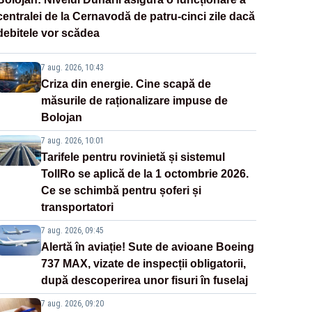
centralei de la Cernavodă de patru-cinci zile dacă
debitele vor scădea
7 aug. 2026, 10:43
Criza din energie. Cine scapă de
măsurile de raționalizare impuse de
Bolojan
7 aug. 2026, 10:01
Tarifele pentru rovinietă și sistemul
TollRo se aplică de la 1 octombrie 2026.
Ce se schimbă pentru șoferi și
transportatori
7 aug. 2026, 09:45
Alertă în aviație! Sute de avioane Boeing
737 MAX, vizate de inspecții obligatorii,
după descoperirea unor fisuri în fuselaj
7 aug. 2026, 09:20