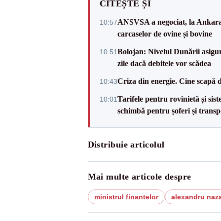
CITEȘTE ȘI
ANSVSA a negociat, la Ankara, 
10:57
carcaselor de ovine și bovine
Bolojan: Nivelul Dunării asigur
10:51
zile dacă debitele vor scădea
Criza din energie. Cine scapă 
10:43
Tarifele pentru rovinietă și sis
10:01
schimbă pentru șoferi și transp
Distribuie articolul
Mai multe articole despre
ministrul finantelor
alexandru naz