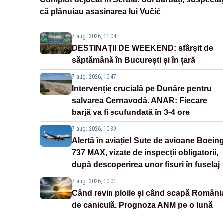
că plănuiau asasinarea lui Vučić
7 aug. 2026, 11:04
DESTINAȚII DE WEEKEND: sfârșit de
săptămână în București și în țară
7 aug. 2026, 10:47
Intervenție crucială pe Dunăre pentru
salvarea Cernavodă. ANAR: Fiecare
barjă va fi scufundată în 3-4 ore
7 aug. 2026, 10:39
Alertă în aviație! Sute de avioane Boein
737 MAX, vizate de inspecții obligatorii,
după descoperirea unor fisuri în fuselaj
7 aug. 2026, 10:01
Când revin ploile și când scapă Români
de caniculă. Prognoza ANM pe o lună