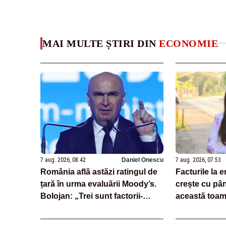
MAI MULTE ȘTIRI DIN
ECONOMIE
7 aug. 2026, 08:42
Daniel Onescu
7 aug. 2026, 07:53
România află astăzi ratingul de
Facturile la 
țară în urma evaluării Moody’s.
crește cu pân
Bolojan: „Trei sunt factorii-
această toa
cheie care stau la baza acestor
evaluări”