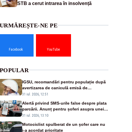
STB a cerut intrarea în insolvență
URMĂREȘTE-NE PE
Facebook
YouTube
POPULAR
IGSU, recomandări pentru populație după
avertizarea de caniculă emisă de
meteorologi
31 iul. 2026, 12:51
Alertă privind SMS-urile false despre plata
parcării. Anunț pentru șoferi asupra unei
noi metode de fraudă online
31 iul. 2026, 13:10
Motociclist spulberat de un șofer care nu
i-a acordat prioritate