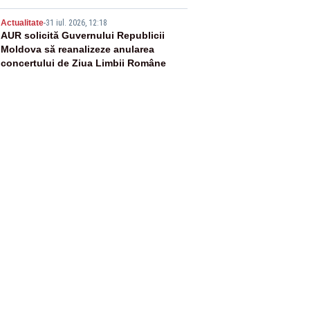
Adrian Ropotan este în spital
5
Actualitate
-
31 iul. 2026, 12:18
AUR solicită Guvernului Republicii
Moldova să reanalizeze anularea
concertului de Ziua Limbii Române