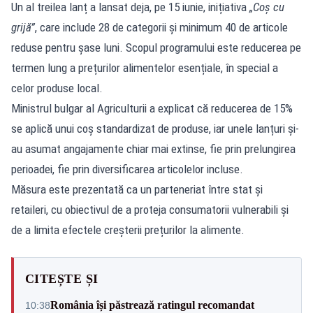
Un al treilea lanț a lansat deja, pe 15 iunie, inițiativa
„Coș cu
grijă”
, care include 28 de categorii și minimum 40 de articole
reduse pentru șase luni. Scopul programului este reducerea pe
termen lung a prețurilor alimentelor esențiale, în special a
celor produse local.
Ministrul bulgar al Agriculturii a explicat că reducerea de 15%
se aplică unui coș standardizat de produse, iar unele lanțuri și-
au asumat angajamente chiar mai extinse, fie prin prelungirea
perioadei, fie prin diversificarea articolelor incluse.
Măsura este prezentată ca un parteneriat între stat și
retaileri, cu obiectivul de a proteja consumatorii vulnerabili și
de a limita efectele creșterii prețurilor la alimente.
CITEȘTE ȘI
România își păstrează ratingul recomandat
10:38