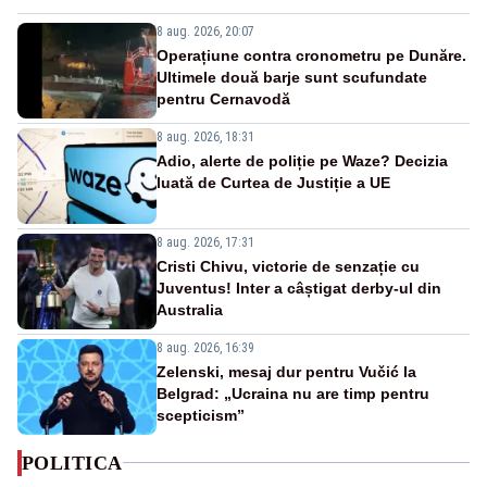
8 aug. 2026, 20:07
Operațiune contra cronometru pe Dunăre.
Ultimele două barje sunt scufundate
pentru Cernavodă
8 aug. 2026, 18:31
Adio, alerte de poliție pe Waze? Decizia
luată de Curtea de Justiție a UE
8 aug. 2026, 17:31
Cristi Chivu, victorie de senzație cu
Juventus! Inter a câștigat derby-ul din
Australia
8 aug. 2026, 16:39
Zelenski, mesaj dur pentru Vučić la
Belgrad: „Ucraina nu are timp pentru
scepticism”
POLITICA