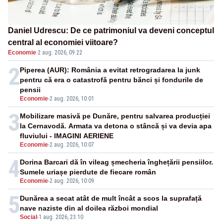
Daniel Udrescu: De ce patrimoniul va deveni conceptul
central al economiei viitoare?
Economie
·
2 aug. 2026, 09:22
2
Piperea (AUR): România a evitat retrogradarea la junk
pentru că era o catastrofă pentru bănci și fondurile de
pensii
Economie
-
2 aug. 2026, 10:01
3
Mobilizare masivă pe Dunăre, pentru salvarea producției
la Cernavodă. Armata va detona o stâncă și va devia apa
fluviului - IMAGINI AERIENE
Economie
-
2 aug. 2026, 10:07
4
Dorina Barcari dă în vileag șmecheria înghețării pensiilor.
Sumele uriașe pierdute de fiecare român
Economie
-
2 aug. 2026, 10:09
5
Dunărea a secat atât de mult încât a scos la suprafață
nave naziste din al doilea război mondial
Social
-
1 aug. 2026, 23:10