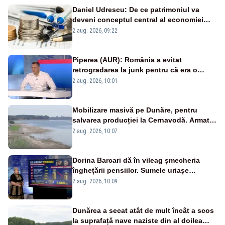
Daniel Udrescu: De ce patrimoniul va
deveni conceptul central al economiei
viitoare?
2 aug. 2026, 09:22
Piperea (AUR): România a evitat
retrogradarea la junk pentru că era o
catastrofă pentru bănci și fondurile de
2 aug. 2026, 10:01
pensii
Mobilizare masivă pe Dunăre, pentru
salvarea producției la Cernavodă. Armata
va detona o stâncă și va devia apa
2 aug. 2026, 10:07
fluviului - IMAGINI AERIENE
Dorina Barcari dă în vileag șmecheria
înghețării pensiilor. Sumele uriașe
pierdute de fiecare român
2 aug. 2026, 10:09
Dunărea a secat atât de mult încât a scos
la suprafață nave naziste din al doilea