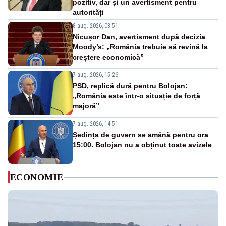
pozitiv, dar și un avertisment pentru
autorități
8 aug. 2026, 08:51
Nicușor Dan, avertisment după decizia
Moody’s: „România trebuie să revină la
creștere economică”
7 aug. 2026, 15:26
PSD, replică dură pentru Bolojan:
„România este într-o situație de forță
majoră”
7 aug. 2026, 14:51
Ședința de guvern se amână pentru ora
15:00. Bolojan nu a obținut toate avizele
ECONOMIE