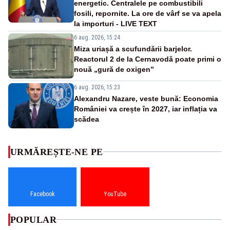
energetic. Centralele pe combustibili
fosili, repornite. La ore de vârf se va apela
la importuri - LIVE TEXT
6 aug. 2026, 15:24
Miza uriașă a scufundării barjelor.
Reactorul 2 de la Cernavodă poate primi o
nouă „gură de oxigen”
6 aug. 2026, 15:23
Alexandru Nazare, veste bună: Economia
României va crește în 2027, iar inflația va
scădea
URMĂREȘTE-NE PE
Facebook
YouTube
POPULAR