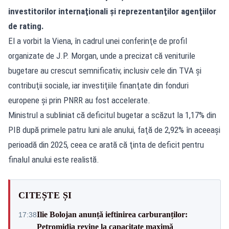
investitorilor internaţionali şi reprezentanţilor agenţiilor
de rating.
El a vorbit la Viena, în cadrul unei conferinţe de profil
organizate de J.P. Morgan, unde a precizat că veniturile
bugetare au crescut semnificativ, inclusiv cele din TVA şi
contribuţii sociale, iar investiţiile finanţate din fonduri
europene şi prin PNRR au fost accelerate.
Ministrul a subliniat că deficitul bugetar a scăzut la 1,17% din
PIB după primele patru luni ale anului, faţă de 2,92% în aceeaşi
perioadă din 2025, ceea ce arată că ţinta de deficit pentru
finalul anului este realistă.
CITEȘTE ȘI
Ilie Bolojan anunță ieftinirea carburanților:
17:38
Petromidia revine la capacitate maximă