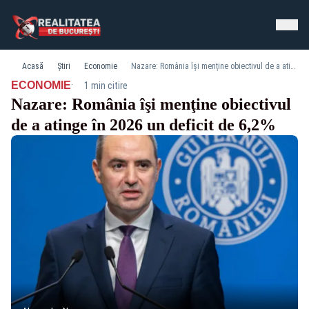
Acasă
Știri
Economie
Nazare: România îşi menţine obiectivul de a atinge în 2026 un deficit de 6,2%
·
ECONOMIE
1 min citire
Nazare: România îşi menţine obiectivul
de a atinge în 2026 un deficit de 6,2%