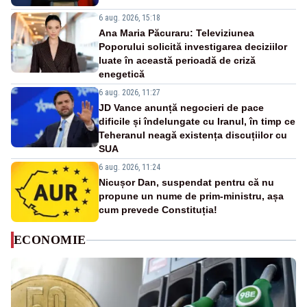
6 aug. 2026, 15:18
Ana Maria Păcuraru: Televiziunea
Poporului solicită investigarea deciziilor
luate în această perioadă de criză
enegetică
6 aug. 2026, 11:27
JD Vance anunță negocieri de pace
dificile și îndelungate cu Iranul, în timp ce
Teheranul neagă existența discuțiilor cu
SUA
6 aug. 2026, 11:24
Nicușor Dan, suspendat pentru că nu
propune un nume de prim-ministru, așa
cum prevede Constituția!
ECONOMIE