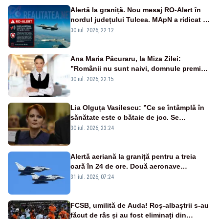
Alertă la graniță. Nou mesaj RO-Alert în
nordul județului Tulcea. MApN a ridicat de
la sol două avioane F-16
30 iul. 2026, 22:12
Ana Maria Păcuraru, la Miza Zilei:
”Românii nu sunt naivi, domnule premier
Bolojan”
30 iul. 2026, 22:15
Lia Olguța Vasilescu: ”Ce se întâmplă în
sănătate este o bătaie de joc. Se
guvernează extraordinar de prost”
30 iul. 2026, 23:24
Alertă aeriană la graniță pentru a treia
oară în 24 de ore. Două aeronave
Eurofighter britanice au fost ridicate de la
31 iul. 2026, 07:24
sol
FCSB, umilită de Auda! Roș-albaștrii s-au
făcut de râs și au fost eliminați din