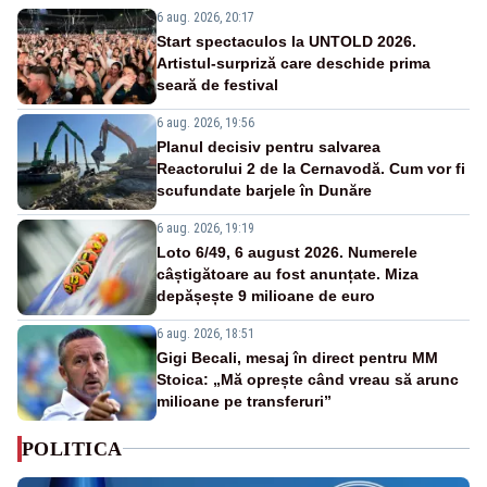
6 aug. 2026, 20:17
Start spectaculos la UNTOLD 2026.
Artistul-surpriză care deschide prima
seară de festival
6 aug. 2026, 19:56
Planul decisiv pentru salvarea
Reactorului 2 de la Cernavodă. Cum vor fi
scufundate barjele în Dunăre
6 aug. 2026, 19:19
Loto 6/49, 6 august 2026. Numerele
câștigătoare au fost anunțate. Miza
depășește 9 milioane de euro
6 aug. 2026, 18:51
Gigi Becali, mesaj în direct pentru MM
Stoica: „Mă oprește când vreau să arunc
milioane pe transferuri”
POLITICA