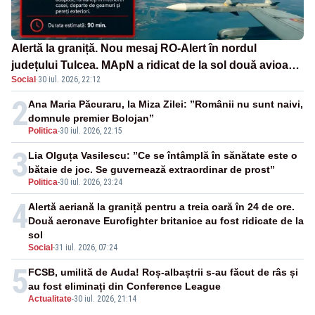
Alertă la graniță. Nou mesaj RO-Alert în nordul
județului Tulcea. MApN a ridicat de la sol două avioane
Social
·
30 iul. 2026, 22:12
F-16
2
Ana Maria Păcuraru, la Miza Zilei: ”Românii nu sunt naivi,
domnule premier Bolojan”
Politica
-
30 iul. 2026, 22:15
3
Lia Olguța Vasilescu: ”Ce se întâmplă în sănătate este o
bătaie de joc. Se guvernează extraordinar de prost”
Politica
-
30 iul. 2026, 23:24
4
Alertă aeriană la graniță pentru a treia oară în 24 de ore.
Două aeronave Eurofighter britanice au fost ridicate de la
sol
Social
-
31 iul. 2026, 07:24
5
FCSB, umilită de Auda! Roș-albaștrii s-au făcut de râs și
au fost eliminați din Conference League
Actualitate
-
30 iul. 2026, 21:14