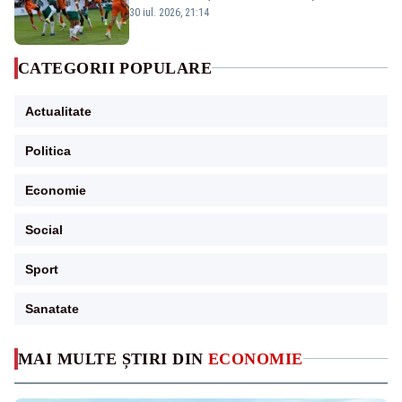
Conference League
30 iul. 2026, 21:14
CATEGORII POPULARE
Actualitate
Politica
Economie
Social
Sport
Sanatate
MAI MULTE ȘTIRI DIN
ECONOMIE