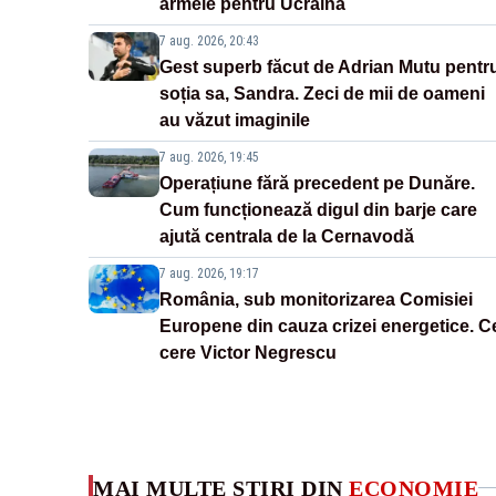
armele pentru Ucraina
7 aug. 2026, 20:43
Gest superb făcut de Adrian Mutu pentr
soția sa, Sandra. Zeci de mii de oameni
au văzut imaginile
7 aug. 2026, 19:45
Operațiune fără precedent pe Dunăre.
Cum funcționează digul din barje care
ajută centrala de la Cernavodă
7 aug. 2026, 19:17
România, sub monitorizarea Comisiei
Europene din cauza crizei energetice. C
cere Victor Negrescu
MAI MULTE ȘTIRI DIN
ECONOMIE