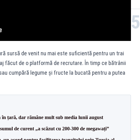
ură sursă de venit nu mai este suficientă pentru un trai
aj făcut de o platformă de recrutare. În timp ce bătrânii
ii sau cumpără legume și fructe la bucată pentru a putea
a în țară, dar rămâne mult sub media lunii august
onsumul de curent „a scăzut cu 200-300 de megawați”
un acord pentru facilitarea tranzitului prin Turcia al