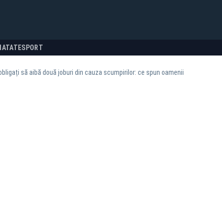
NATATE
SPORT
obligați să aibă două joburi din cauza scumpirilor: ce spun oamenii