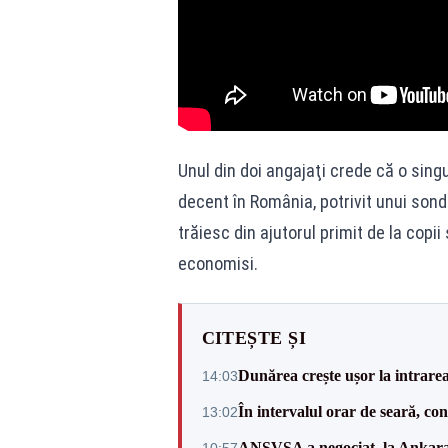
Unul din doi angajaţi crede că o sing
decent în România, potrivit unui sond
trăiesc din ajutorul primit de la cop
economisi.
CITEȘTE ȘI
Dunărea crește ușor la intrare
14:03
În intervalul orar de seară, c
13:02
ANSVSA a negociat, la Ankara, 
10:57