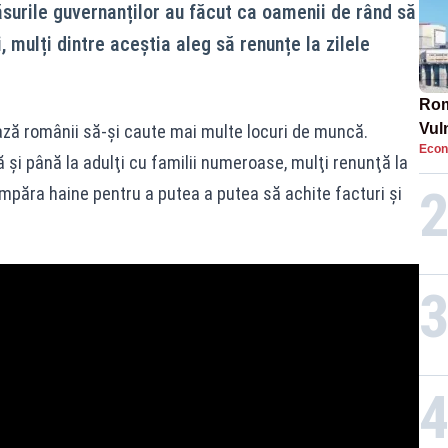
urile guvernanților au făcut ca oamenii de rând să
i, mulți dintre aceștia aleg să renunțe la zilele
Rom
Vul
ază românii să-şi caute mai multe locuri de muncă.
Econ
pun
ră şi până la adulţi cu familii numeroase, mulţi renunţă la
cun
cumpăra haine pentru a putea a putea să achite facturi și