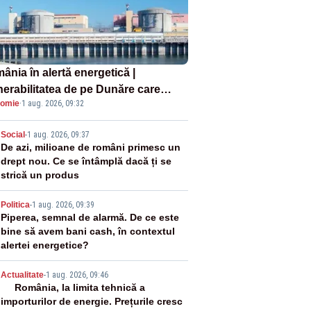
ânia în alertă energetică |
nerabilitatea de pe Dunăre care
omie
·
1 aug. 2026, 09:32
e în pericol Centrala Cernavodă era
oscută de pe vremea lui Ceaușescu
2
Social
-
1 aug. 2026, 09:37
De azi, milioane de români primesc un
drept nou. Ce se întâmplă dacă ți se
strică un produs
3
Politica
-
1 aug. 2026, 09:39
Piperea, semnal de alarmă. De ce este
bine să avem bani cash, în contextul
alertei energetice?
4
Actualitate
-
1 aug. 2026, 09:46
România, la limita tehnică a
importurilor de energie. Prețurile cresc