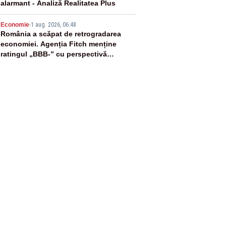
alarmant - Analiză Realitatea Plus
5
Economie
-
1 aug. 2026, 06:48
România a scăpat de retrogradarea
economiei. Agenția Fitch menține
ratingul „BBB-” cu perspectivă
negativă