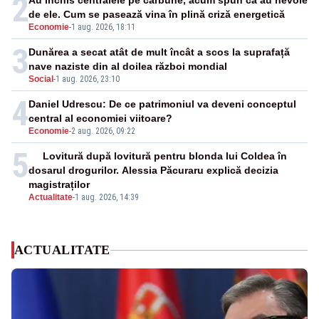
2
Au închis centralele pe cărbune, acum spun că au nevoie
de ele. Cum se pasează vina în plină criză energetică
Economie
-
1 aug. 2026, 18:11
3
Dunărea a secat atât de mult încât a scos la suprafață
nave naziste din al doilea război mondial
Social
-
1 aug. 2026, 23:10
4
Daniel Udrescu: De ce patrimoniul va deveni conceptul
central al economiei viitoare?
Economie
-
2 aug. 2026, 09:22
5
Lovitură după lovitură pentru blonda lui Coldea în
dosarul drogurilor. Alessia Păcuraru explică decizia
magistraților
Actualitate
-
1 aug. 2026, 14:39
ACTUALITATE