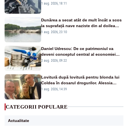
pasează vina în plină criză energetică
1 aug. 2026, 18:11
Dunărea a secat atât de mult încât a scos
la suprafață nave naziste din al doilea
război mondial
1 aug. 2026, 23:10
Daniel Udrescu: De ce patrimoniul va
deveni conceptul central al economiei
viitoare?
2 aug. 2026, 09:22
Lovitură după lovitură pentru blonda lui
Coldea în dosarul drogurilor. Alessia
Păcuraru explică decizia magistraților
1 aug. 2026, 14:39
CATEGORII POPULARE
Actualitate