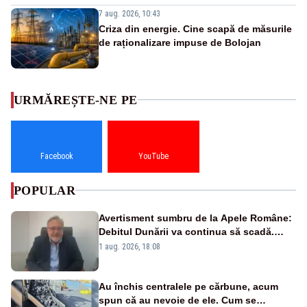
7 aug. 2026, 10:43
Criza din energie. Cine scapă de măsurile
de raționalizare impuse de Bolojan
URMĂREȘTE-NE PE
Facebook
YouTube
POPULAR
Avertisment sumbru de la Apele Române:
Debitul Dunării va continua să scadă.
Cernavodă s-ar putea închide în 4 zile
1 aug. 2026, 18:08
Au închis centralele pe cărbune, acum
spun că au nevoie de ele. Cum se