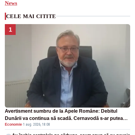
News
CELE MAI CITITE
1
Avertisment sumbru de la Apele Române: Debitul
Dunării va continua să scadă. Cernavodă s-ar putea
Economie
·
1 aug. 2026, 18:08
închide în 4 zile