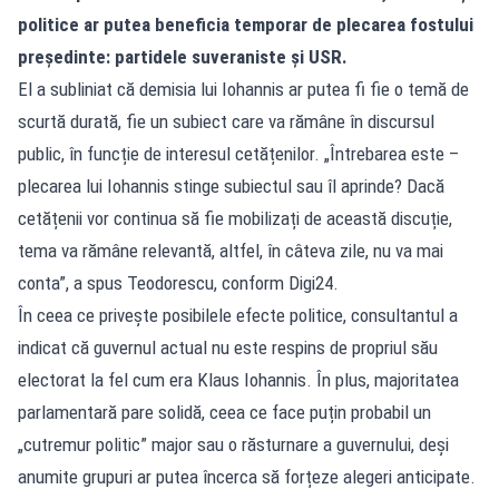
politice ar putea beneficia temporar de plecarea fostului
președinte: partidele suveraniste și USR.
El a subliniat că demisia lui Iohannis ar putea fi fie o temă de
scurtă durată, fie un subiect care va rămâne în discursul
public, în funcție de interesul cetățenilor. „Întrebarea este –
plecarea lui Iohannis stinge subiectul sau îl aprinde? Dacă
cetățenii vor continua să fie mobilizați de această discuție,
tema va rămâne relevantă, altfel, în câteva zile, nu va mai
conta”, a spus Teodorescu, conform Digi24.
În ceea ce privește posibilele efecte politice, consultantul a
indicat că guvernul actual nu este respins de propriul său
electorat la fel cum era Klaus Iohannis. În plus, majoritatea
parlamentară pare solidă, ceea ce face puțin probabil un
„cutremur politic” major sau o răsturnare a guvernului, deși
anumite grupuri ar putea încerca să forțeze alegeri anticipate.