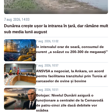
7 aug. 2026, 14:03
Dunărea crește ușor la intrarea în țară, dar rămâne mult
sub media lunii august
7 aug. 2026, 13:02
În intervalul orar de seară, consumul de
curent „a scăzut cu 200-300 de megawați”
7 aug. 2026, 10:57
ANSVSA a negociat, la Ankara, un acord
pentru facilitarea tranzitului prin Turcia al
carcaselor de ovine și bovine
7 aug. 2026, 10:51
Bolojan: Nivelul Dunării asigură o
funcționare a centralei de la Cernavodă
de patru-cinci zile dacă debitele vor
scădea