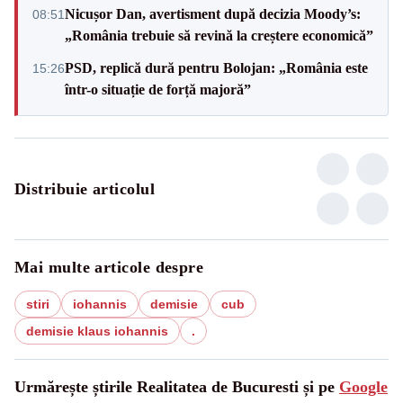
Nicușor Dan, avertisment după decizia Moody’s:
08:51
„România trebuie să revină la creștere economică”
PSD, replică dură pentru Bolojan: „România este
15:26
într-o situație de forță majoră”
Distribuie articolul
Mai multe articole despre
stiri
iohannis
demisie
cub
demisie klaus iohannis
.
Urmărește știrile Realitatea de Bucuresti și pe
Google