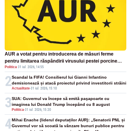
AUR a votat pentru introducerea de măsuri ferme
pentru limitarea răspândirii virusului pestei porcine
Politica
·
31 iul. 2026, 14:55
africane
2
Scandal la FIFA! Consilierul lui Gianni Infantino
demisionează și atacă proiectul privind investitorii străini
Actualitate
-
31 iul. 2026, 15:10
3
SUA: Guvernul va începe să emită paşapoarte cu
imaginea lui Donald Trump începând cu 8 august
Politica
-
31 iul. 2026, 15:20
4
Mihai Enache (liderul deputaților AUR): „Senatorii PNL și
Guvernul vor să scoată la vânzare bunuri publice pentru