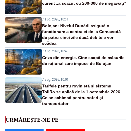
curent „a scăzut cu 200-300 de megawați”
7 aug. 2026, 10:51
Bolojan: Nivelul Dunării asigură o
funcționare a centralei de la Cernavodă
de patru-cinci zile dacă debitele vor
scădea
7 aug. 2026, 10:43
Criza din energie. Cine scapă de măsurile
de raționalizare impuse de Bolojan
7 aug. 2026, 10:01
Tarifele pentru rovinietă și sistemul
TollRo se aplică de la 1 octombrie 2026.
Ce se schimbă pentru șoferi și
transportatori
URMĂREȘTE-NE PE