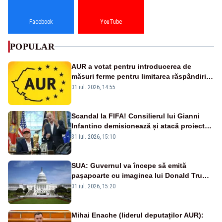
Facebook
YouTube
POPULAR
AUR a votat pentru introducerea de
măsuri ferme pentru limitarea răspândirii
virusului pestei porcine africane
31 iul. 2026, 14:55
Scandal la FIFA! Consilierul lui Gianni
Infantino demisionează și atacă proiectul
privind investitorii străini
31 iul. 2026, 15:10
SUA: Guvernul va începe să emită
paşapoarte cu imaginea lui Donald Trump
începând cu 8 august
31 iul. 2026, 15:20
Mihai Enache (liderul deputaților AUR):