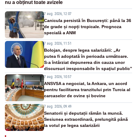
nu a obținut toate avizele
7 aug. 2026, 12:07
Canicula persistă în București: până la 36
de grade și nopți tropicale. Prognoza
specială a ANM
7 aug. 2026, 11:51
Bolojan, despre legea salarizării: „Ar
putea fi adoptată în perioada următoare.
S-a întârziat depunerea din cauza unor
discursuri iresponsabile în spaţiul public”
7 aug. 2026, 10:57
ANSVSA a negociat, la Ankara, un acord
pentru facilitarea tranzitului prin Turcia al
carcaselor de ovine și bovine
7 aug. 2026, 09:49
Senatorii și deputații rămân la muncă.
Sesiunea extraordinară, prelungită până
la votul pe legea salarizării