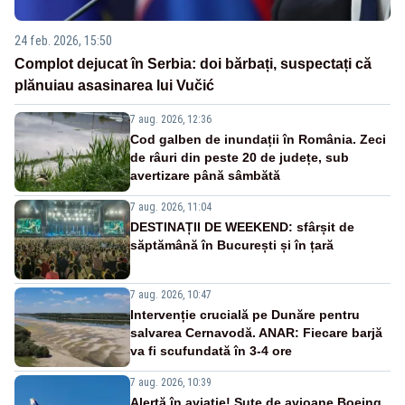
24 feb. 2026, 15:50
Complot dejucat în Serbia: doi bărbați, suspectați că
plănuiau asasinarea lui Vučić
7 aug. 2026, 12:36
Cod galben de inundații în România. Zeci
de râuri din peste 20 de județe, sub
avertizare până sâmbătă
7 aug. 2026, 11:04
DESTINAȚII DE WEEKEND: sfârșit de
săptămână în București și în țară
7 aug. 2026, 10:47
Intervenție crucială pe Dunăre pentru
salvarea Cernavodă. ANAR: Fiecare barjă
va fi scufundată în 3-4 ore
7 aug. 2026, 10:39
Alertă în aviație! Sute de avioane Boeing