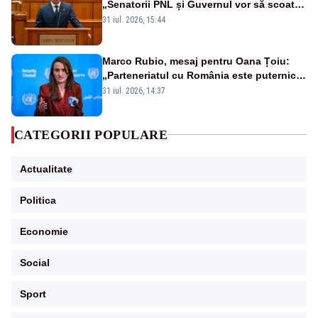
„Senatorii PNL și Guvernul vor să scoată
la vânzare bunuri publice pentru a stinge
31 iul. 2026, 15:44
datoriile pentru vaccinurile Pfizer!”
Marco Rubio, mesaj pentru Oana Țoiu:
„Parteneriatul cu România este puternic
și prețuit”
31 iul. 2026, 14:37
CATEGORII POPULARE
Actualitate
Politica
Economie
Social
Sport