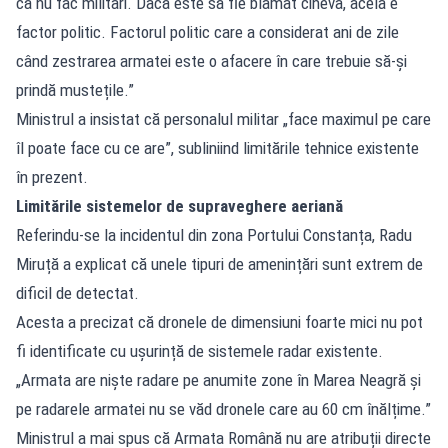
că nu fac militari. Dacă este să fie blamat cineva, acela e
factor politic. Factorul politic care a considerat ani de zile
când zestrarea armatei este o afacere în care trebuie să-și
prindă mustețile.”
Ministrul a insistat că personalul militar „face maximul pe care
îl poate face cu ce are”, subliniind limitările tehnice existente
în prezent.
Limitările sistemelor de supraveghere aeriană
Referindu-se la incidentul din zona Portului Constanța, Radu
Miruță a explicat că unele tipuri de amenințări sunt extrem de
dificil de detectat.
Acesta a precizat că dronele de dimensiuni foarte mici nu pot
fi identificate cu ușurință de sistemele radar existente.
„Armata are niște radare pe anumite zone în Marea Neagră și
pe radarele armatei nu se văd dronele care au 60 cm înălțime.”
Ministrul a mai spus că Armata Română nu are atribuții directe