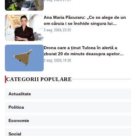
Ana Maria Păcuraru: „Ce se alege de un
om căruia i se închide singura lui
portiță?”
2 aug. 2026, 23:25
Drona care a ținut Tulcea în alertă a
zburat 20 de minute deasupra apelor
României. Au fost ridicate două F-16
2 aug. 2026, 19:28
CATEGORII POPULARE
Actualitate
Politica
Economie
Social