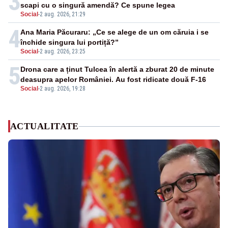
3
scapi cu o singură amendă? Ce spune legea
Social
-
2 aug. 2026, 21:29
4
Ana Maria Păcuraru: „Ce se alege de un om căruia i se
închide singura lui portiță?”
Social
-
2 aug. 2026, 23:25
5
Drona care a ținut Tulcea în alertă a zburat 20 de minute
deasupra apelor României. Au fost ridicate două F-16
Social
-
2 aug. 2026, 19:28
ACTUALITATE