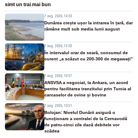
simt un trai mai bun
7 aug. 2026, 14:03
Dunărea crește ușor la intrarea în țară, dar
rămâne mult sub media lunii august
7 aug. 2026, 13:02
În intervalul orar de seară, consumul de
curent „a scăzut cu 200-300 de megawați”
7 aug. 2026, 10:57
ANSVSA a negociat, la Ankara, un acord
pentru facilitarea tranzitului prin Turcia al
carcaselor de ovine și bovine
7 aug. 2026, 10:51
Bolojan: Nivelul Dunării asigură o
funcționare a centralei de la Cernavodă
de patru-cinci zile dacă debitele vor
scădea