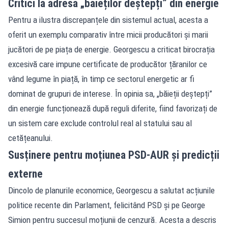
Critici la adresa „băieților deștepți” din energie
Pentru a ilustra discrepanțele din sistemul actual, acesta a
oferit un exemplu comparativ între micii producători și marii
jucători de pe piața de energie. Georgescu a criticat birocrația
excesivă care impune certificate de producător țăranilor ce
vând legume în piață, în timp ce sectorul energetic ar fi
dominat de grupuri de interese. În opinia sa, „băieții deștepți”
din energie funcționează după reguli diferite, fiind favorizați de
un sistem care exclude controlul real al statului sau al
cetățeanului.
Susținere pentru moțiunea PSD-AUR și predicții
externe
Dincolo de planurile economice, Georgescu a salutat acțiunile
politice recente din Parlament, felicitând PSD și pe George
Simion pentru succesul moțiunii de cenzură. Acesta a descris