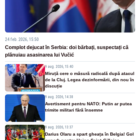
24 feb. 2026, 15:50
Complot dejucat în Serbia: doi bărbați, suspectați că
plănuiau asasinarea lui Vučić
9 aug. 2026, 15:40
Miruță cere o măsură radicală după atacul
de la Cluj. Legea dezinformării, din nou în
discuție
9 aug. 2026, 14:38
Avertisment pentru NATO: Putin ar putea
trimite militari fără însemne
9 aug. 2026, 13:37
Darius Olaru a spart gheața în Belgia! Gol