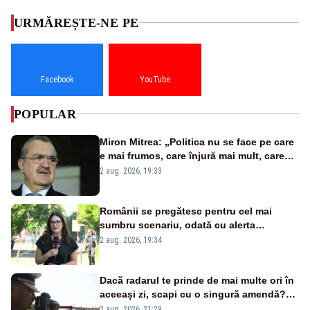
URMĂREȘTE-NE PE
Facebook
YouTube
POPULAR
Miron Mitrea: „Politica nu se face pe care
e mai frumos, care înjură mai mult, care
țipă mai tare, ci pe proiecte”
2 aug. 2026, 19:33
Românii se pregătesc pentru cel mai
sumbru scenariu, odată cu alerta
energetică
2 aug. 2026, 19:34
Dacă radarul te prinde de mai multe ori în
aceeași zi, scapi cu o singură amendă?
Ce spune legea
2 aug. 2026, 21:29