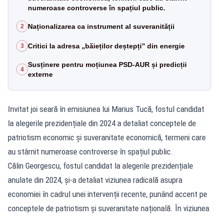
numeroase controverse în spațiul public.
Naționalizarea ca instrument al suveranității
2
Critici la adresa „băieților deștepți” din energie
3
Susținere pentru moțiunea PSD-AUR și predicții
4
externe
Invitat joi seară în emisiunea lui Marius Tucă, fostul candidat
la alegerile prezidențiale din 2024 a detaliat conceptele de
patriotism economic și suveranitate economică, termeni care
au stârnit numeroase controverse în spațiul public.
Călin Georgescu, fostul candidat la alegerile prezidențiale
anulate din 2024, și-a detaliat viziunea radicală asupra
economiei în cadrul unei intervenții recente, punând accent pe
conceptele de patriotism și suveranitate națională. În viziunea