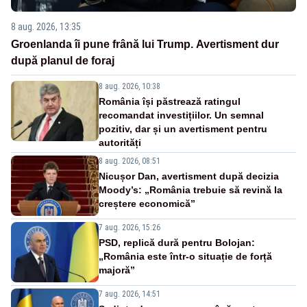
8 aug. 2026, 13:35
Groenlanda îi pune frână lui Trump. Avertisment dur
după planul de foraj
8 aug. 2026, 10:38
România își păstrează ratingul
recomandat investițiilor. Un semnal
pozitiv, dar și un avertisment pentru
autorități
8 aug. 2026, 08:51
Nicușor Dan, avertisment după decizia
Moody’s: „România trebuie să revină la
creștere economică”
7 aug. 2026, 15:26
PSD, replică dură pentru Bolojan:
„România este într-o situație de forță
majoră”
7 aug. 2026, 14:51