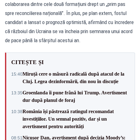
colaborarea dintre cele două formațiuni drept un „prim pas
spre reconcilierea națională”. În plus, pe plan extern, fostul
candidat a lansat o prognoză optimistă, afirmând cu încredere
că războiul din Ucraina se va încheia prin semnarea unui acord
de pace până la sfârșitul acestui an.
CITEȘTE ȘI
Miruță cere o măsură radicală după atacul de la
15:40
Cluj. Legea dezinformării, din nou în discuție
Groenlanda îi pune frână lui Trump. Avertisment
13:35
dur după planul de foraj
România își păstrează ratingul recomandat
10:38
investițiilor. Un semnal pozitiv, dar și un
avertisment pentru autorități
Nicușor Dan, avertisment după decizia Moody’s:
08:51