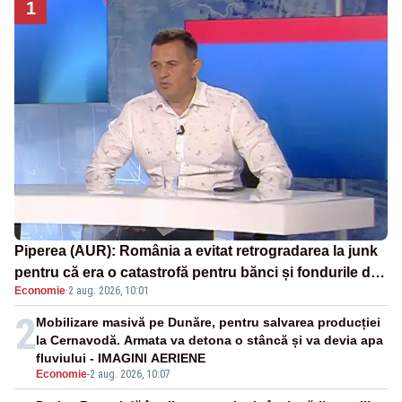
1
Piperea (AUR): România a evitat retrogradarea la junk
pentru că era o catastrofă pentru bănci și fondurile de
Economie
·
2 aug. 2026, 10:01
pensii
2
Mobilizare masivă pe Dunăre, pentru salvarea producției
la Cernavodă. Armata va detona o stâncă și va devia apa
fluviului - IMAGINI AERIENE
Economie
-
2 aug. 2026, 10:07