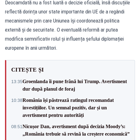
Deocamdată nu a fost luată o decizie oficială, însă discuțiile
reflectă dorința unor state importante din UE de a regândi
mecanismele prin care Uniunea își coordonează politica
externă și de securitate. O eventuală reformă ar putea
modifica semnificativ rolul și influența șefului diplomației
europene în anii următori.
CITEȘTE ȘI
Groenlanda îi pune frână lui Trump. Avertisment
13:35
dur după planul de foraj
România își păstrează ratingul recomandat
10:38
investițiilor. Un semnal pozitiv, dar și un
avertisment pentru autorități
Nicușor Dan, avertisment după decizia Moody’s:
08:51
„România trebuie să revină la creștere economică”