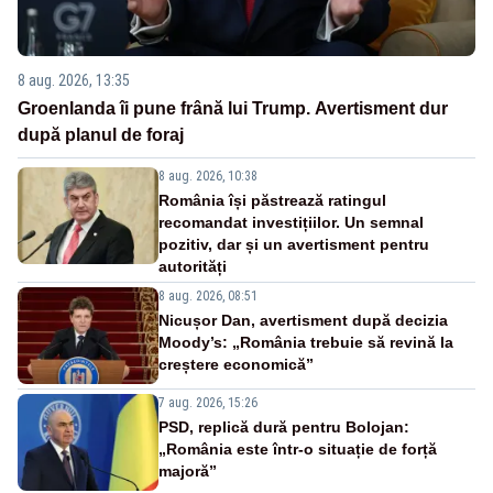
8 aug. 2026, 13:35
Groenlanda îi pune frână lui Trump. Avertisment dur
după planul de foraj
8 aug. 2026, 10:38
România își păstrează ratingul
recomandat investițiilor. Un semnal
pozitiv, dar și un avertisment pentru
autorități
8 aug. 2026, 08:51
Nicușor Dan, avertisment după decizia
Moody’s: „România trebuie să revină la
creștere economică”
7 aug. 2026, 15:26
PSD, replică dură pentru Bolojan:
„România este într-o situație de forță
majoră”