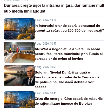
Dunărea crește ușor la intrarea în țară, dar rămâne mult
sub media lunii august
7 aug. 2026, 13:02
În intervalul orar de seară, consumul de
curent „a scăzut cu 200-300 de megawați”
7 aug. 2026, 10:57
ANSVSA a negociat, la Ankara, un acord
pentru facilitarea tranzitului prin Turcia al
carcaselor de ovine și bovine
7 aug. 2026, 10:51
Bolojan: Nivelul Dunării asigură o
funcționare a centralei de la Cernavodă
de patru-cinci zile dacă debitele vor
scădea
7 aug. 2026, 10:43
Criza din energie. Cine scapă de măsurile
de raționalizare impuse de Bolojan