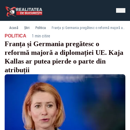
Acasă
Știri
Politica
Franța și Germania pregătesc o reformă majoră a diplomației UE. Kaja Kallas ar putea pierde o parte din atribuții
·
POLITICA
1 min citire
Franța și Germania pregătesc o
reformă majoră a diplomației UE. Kaja
Kallas ar putea pierde o parte din
atribuții