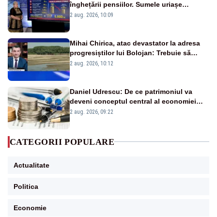
înghețării pensiilor. Sumele uriașe
pierdute de fiecare român
2 aug. 2026, 10:09
Mihai Chirica, atac devastator la adresa
progresiștilor lui Bolojan: Trebuie să
protejăm și natura, dar nu șținem omaneii
2 aug. 2026, 10:12
în stare permanentă de alertă
Daniel Udrescu: De ce patrimoniul va
deveni conceptul central al economiei
viitoare?
2 aug. 2026, 09:22
CATEGORII POPULARE
Actualitate
Politica
Economie