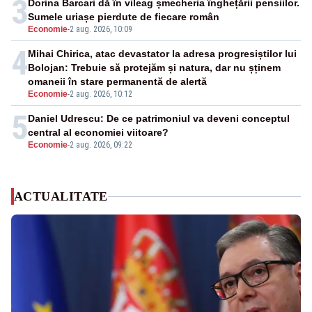
3
Dorina Barcari dă în vileag șmecheria înghețării pensiilor.
Sumele uriașe pierdute de fiecare român
Economie
-
2 aug. 2026, 10:09
4
Mihai Chirica, atac devastator la adresa progresiștilor lui
Bolojan: Trebuie să protejăm și natura, dar nu șținem
omaneii în stare permanentă de alertă
Economie
-
2 aug. 2026, 10:12
5
Daniel Udrescu: De ce patrimoniul va deveni conceptul
central al economiei viitoare?
Economie
-
2 aug. 2026, 09:22
ACTUALITATE