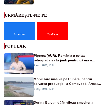
URMĂREȘTE-NE PE
Facebook
YouTube
POPULAR
Piperea (AUR): România a evitat
retrogradarea la junk pentru că era o
catastrofă pentru bănci și fondurile de
2 aug. 2026, 10:01
pensii
Mobilizare masivă pe Dunăre, pentru
salvarea producției la Cernavodă. Armata
va detona o stâncă și va devia apa
2 aug. 2026, 10:07
fluviului - IMAGINI AERIENE
Dorina Barcari dă în vileag șmecheria