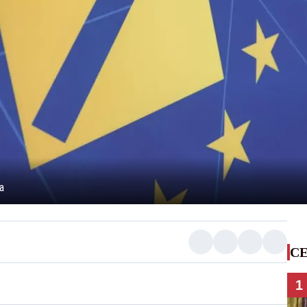
a
CE
1