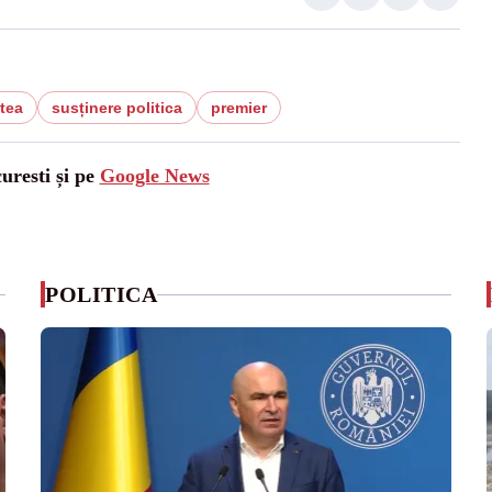
tea
susținere politica
premier
uresti și pe
Google News
POLITICA