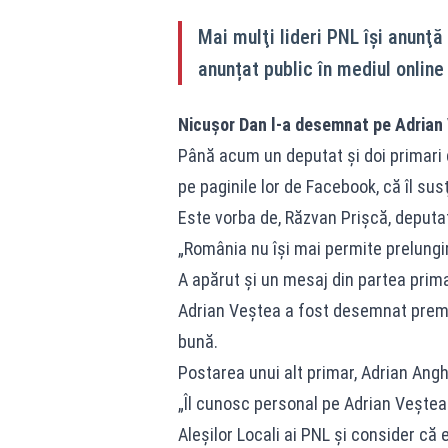
Mai mulţi lideri PNL îşi anunţă
anunțat public în mediul online
Nicușor Dan l-a desemnat pe Adrian
Până acum un deputat şi doi primari d
pe paginile lor de Facebook, că îl sus
Este vorba de, Răzvan Prişcă, deputa
„România nu îşi mai permite prelungire
A apărut și un mesaj din partea prim
Adrian Veştea a fost desemnat premie
bună.
Postarea unui alt primar, Adrian Angh
„Îl cunosc personal pe Adrian Veştea
Aleşilor Locali ai PNL şi consider că 