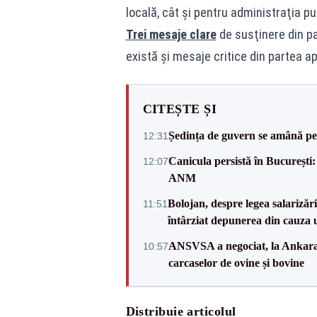
locală, cât şi pentru administraţia pu
Trei mesaje clare
de susţinere din part
există și mesaje critice din partea ap
CITEȘTE ȘI
Ședința de guvern se amână pen
12:31
Canicula persistă în București:
12:07
ANM
Bolojan, despre legea salarizăr
11:51
întârziat depunerea din cauza u
ANSVSA a negociat, la Ankara, 
10:57
carcaselor de ovine și bovine
Distribuie articolul