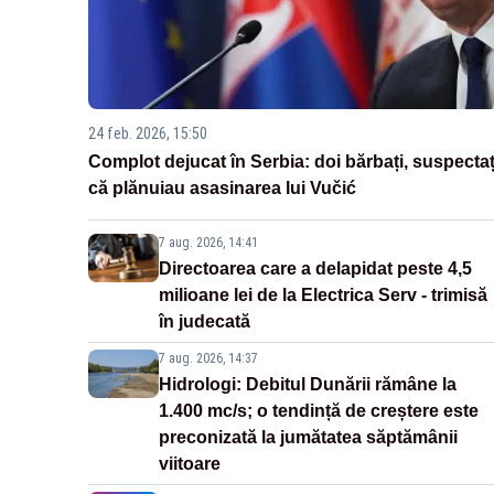
24 feb. 2026, 15:50
Complot dejucat în Serbia: doi bărbați, suspectaț
că plănuiau asasinarea lui Vučić
7 aug. 2026, 14:41
Directoarea care a delapidat peste 4,5
milioane lei de la Electrica Serv - trimisă
în judecată
7 aug. 2026, 14:37
Hidrologi: Debitul Dunării rămâne la
1.400 mc/s; o tendință de creștere este
preconizată la jumătatea săptămânii
viitoare