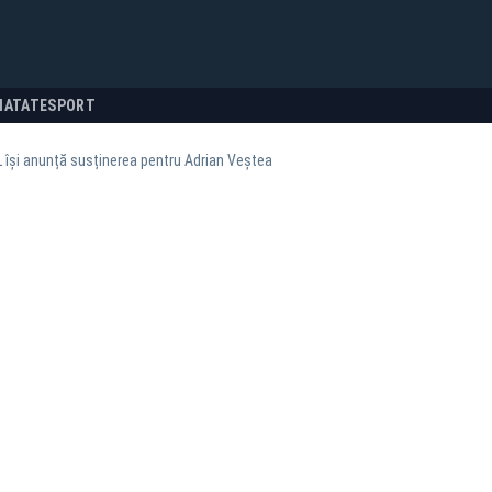
NATATE
SPORT
L își anunță susținerea pentru Adrian Veștea