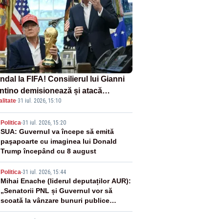
dal la FIFA! Consilierul lui Gianni
antino demisionează și atacă
litate
·
31 iul. 2026, 15:10
ectul privind investitorii străini
2
Politica
-
31 iul. 2026, 15:20
SUA: Guvernul va începe să emită
paşapoarte cu imaginea lui Donald
Trump începând cu 8 august
3
Politica
-
31 iul. 2026, 15:44
Mihai Enache (liderul deputaților AUR):
„Senatorii PNL și Guvernul vor să
scoată la vânzare bunuri publice
pentru a stinge datoriile pentru