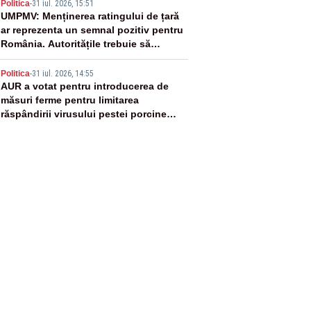
4
vaccinurile Pfizer!”
Politica
-
31 iul. 2026, 15:51
UMPMV: Menținerea ratingului de țară
ar reprezenta un semnal pozitiv pentru
România. Autoritățile trebuie să
continue consolidarea stabilității
5
economice și financiare
Politica
-
31 iul. 2026, 14:55
AUR a votat pentru introducerea de
măsuri ferme pentru limitarea
răspândirii virusului pestei porcine
africane