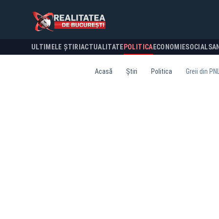
ULTIMELE ȘTIRI
ACTUALITATE
POLITICA
ECONOMIE
SOCIAL
SA
Acasă
Știri
Politica
Greii din PN