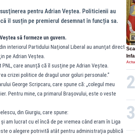
 susţinerea pentru Adrian Veştea. Politicienii au
 că îl susțin pe premierul desemnat în funcția sa.
 Veștea să formeze un guvern.
in interiorul Partidului Naţional Liberal au anunţat direct
Scan
ţin pe Adrian Veştea.
Inf
Actua
proi
t PNL, care anunţă că îl susţine pe Adrian Veştea.
a crizei politice de dragul unor goluri personale.”
arului George Scripcaru, care spune că: „colegul meu
r. Pentru mine, ca primarul Braşovului, este o veste
elescu, din Giurgiu, care spune:
 şi am lucrat cu el încă de pe vremea când eram în Liga
este o alegere potrivită atât pentru administraţia publică