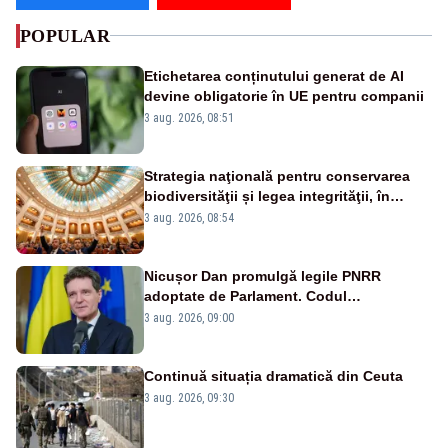
POPULAR
Etichetarea conținutului generat de AI
devine obligatorie în UE pentru companii
3 aug. 2026, 08:51
Strategia naţională pentru conservarea
biodiversităţii și legea integrităţii, în
dezbatere
3 aug. 2026, 08:54
Nicușor Dan promulgă legile PNRR
adoptate de Parlament. Codul
urbanismului, printre actele normative
3 aug. 2026, 09:00
vizate
Continuă situația dramatică din Ceuta
3 aug. 2026, 09:30