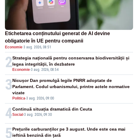
Etichetarea conținutului generat de AI devine
obligatorie în UE pentru companii
Economie
·
3 aug. 2026, 08:51
2
Strategia naţională pentru conservarea biodiversităţii și
legea integrităţii, în dezbatere
Economie
-
3 aug. 2026, 08:54
3
Nicușor Dan promulgă legile PNRR adoptate de
Parlament. Codul urbanismului, printre actele normative
vizate
Politica
-
3 aug. 2026, 09:00
4
Continuă situația dramatică din Ceuta
Social
-
3 aug. 2026, 09:30
5
Prețurile carburanților pe 3 august. Unde este cea mai
ieftină benzină din țară