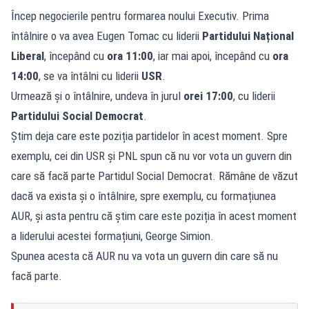
Încep negocierile pentru formarea noului Executiv. Prima
întâlnire o va avea Eugen Tomac cu liderii
Partidului Național
Liberal
, începând cu
ora 11:00
, iar mai apoi, începând cu
ora
14:00
, se va întâlni cu liderii
USR
.
Urmează și o întâlnire, undeva în jurul
orei 17:00
, cu liderii
Partidului Social Democrat
.
Știm deja care este poziția partidelor în acest moment. Spre
exemplu, cei din USR și PNL spun că nu vor vota un guvern din
care să facă parte Partidul Social Democrat. Rămâne de văzut
dacă va exista și o întâlnire, spre exemplu, cu formațiunea
AUR, și asta pentru că știm care este poziția în acest moment
a liderului acestei formațiuni, George Simion.
Spunea acesta că AUR nu va vota un guvern din care să nu
facă parte.