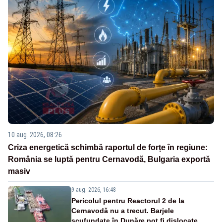
10 aug. 2026, 08:26
Criza energetică schimbă raportul de forțe în regiune:
România se luptă pentru Cernavodă, Bulgaria exportă
masiv
9 aug. 2026, 16:48
Pericolul pentru Reactorul 2 de la
Cernavodă nu a trecut. Barjele
scufundate în Dunăre pot fi dislocate