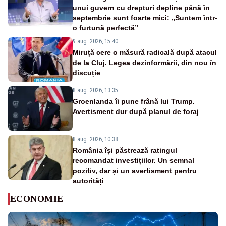
unui guvern cu drepturi depline până în
septembrie sunt foarte mici: „Suntem într-
o furtună perfectă”
9 aug. 2026, 15:40
Miruță cere o măsură radicală după atacul
de la Cluj. Legea dezinformării, din nou în
discuție
8 aug. 2026, 13:35
Groenlanda îi pune frână lui Trump.
Avertisment dur după planul de foraj
8 aug. 2026, 10:38
România își păstrează ratingul
recomandat investițiilor. Un semnal
pozitiv, dar și un avertisment pentru
autorități
ECONOMIE