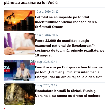
plănuiau asasinarea lui Vučić
10 aug. 2026, 08:22
Petrolul se scumpește pe fondul
incertitudinilor privind redeschiderea
Strâmtorii Ormuz
10 aug. 2026, 08:17
Peste 33.000 de candidați susțin
examenul național de Bacalaureat în
sesiunea de toamnă: primele rezultate, pe
18 august
9 aug. 2026, 22:41
Peiu îl acuză pe Bolojan că ține România
pe loc: „Premier și ministru interimar la
Energie, dar nu are curaj să ia o decizie”
9 aug. 2026, 21:25
Escaladare brutală în război. Rusia și
Ucraina s-au atacat cu drone și rachete