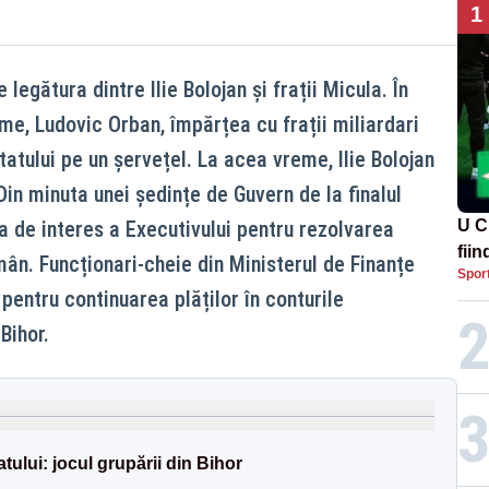
1
egătura dintre Ilie Bolojan și frații Micula. În
me, Ludovic Orban, împărțea cu frații miliardari
tatului pe un șervețel. La acea vreme, Ilie Bolojan
Din minuta unei ședințe de Guvern de la finalul
psa de interes a Executivului pentru rezolvarea
U C
fii
mân. Funcționari-cheie din Ministerul de Finanțe
Spor
entru continuarea plăților în conturile
Bihor.
atului: jocul grupării din Bihor