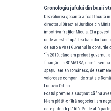
Cronologia jafului din banii sta
Dezvăluirea șocantă a fost făcută în
directorul Direcției Juridice din Min
împotriva fraților Micula. El a povest
unde acesta împărțea bani din fondul
de euro a virat Guvernul în conturile c
”În 2019, când am preluat guvernul, a
finanțării la ROMATSA, care însemna pr
spațiul aerian românesc, de asemenea,
valoroase companii de stat ale Români
Ludovic Orban.
Fostul premier a susținut că ”nu ave
N-am plătit-o fără negocieri, am neg
care putea fi plătită. Pe de altă parte