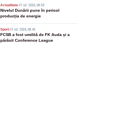
4
Actualitate
-
31 iul. 2026, 08:50
Nivelul Dunării pune în pericol
producția de energie
5
Sport
-
31 iul. 2026, 08:42
FCSB a fost umilită de FK Auda și a
părăsit Conference League