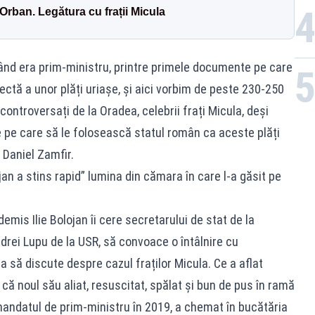
Orban. Legătura cu frații Micula
când era prim-ministru, printre primele documente pe care
ectă a unor plăți uriașe, și aici vorbim de peste 230-250
 controversați de la Oradea, celebrii frați Micula, deși
pe care să le folosească statul român ca aceste plăți
 Daniel Zamfir.
jan a stins rapid” lumina din cămara în care l-a găsit pe
mis Ilie Bolojan îi cere secretarului de stat de la
drei Lupu de la USR, să convoace o întâlnire cu
 ca să discute despre cazul fraților Micula. Ce a aflat
 că noul său aliat, resuscitat, spălat și bun de pus în ramă
andatul de prim-ministru în 2019, a chemat în bucătăria