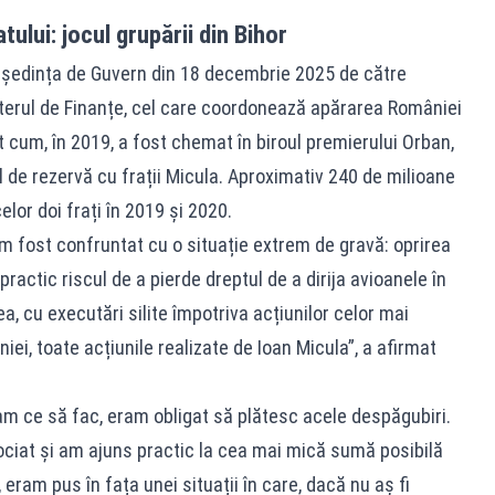
tului: jocul grupării din Bihor
 ședința de Guvern din 18 decembrie 2025 de către
isterul de Finanțe, cel care coordonează apărarea României
it cum, în 2019, a fost chemat în biroul premierului Orban,
 de rezervă cu frații Micula. Aproximativ 240 de milioane
elor doi frați în 2019 și 2020.
m fost confruntat cu o situație extrem de gravă: oprirea
actic riscul de a pierde dreptul de a dirija avioanele în
 cu executări silite împotriva acțiunilor celor mai
ei, toate acțiunile realizate de Ioan Micula”, a afirmat
am ce să fac, eram obligat să plătesc acele despăgubiri.
ociat și am ajuns practic la cea mai mică sumă posibilă
, eram pus în fața unei situații în care, dacă nu aș fi