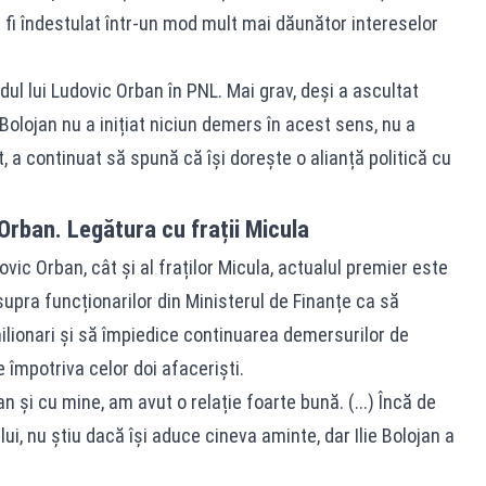
 fi îndestulat într-un mod mult mai dăunător intereselor
dul lui Ludovic Orban în PNL. Mai grav, deși a ascultat
 Bolojan nu a inițiat niciun demers în acest sens, nu a
t, a continuat să spună că își dorește o alianță politică cu
Orban. Legătura cu frații Micula
ovic Orban, cât și al fraților Micula, actualul premier este
supra funcționarilor din Ministerul de Finanțe ca să
 milionari și să împiedice continuarea demersurilor de
 împotriva celor doi afaceriști.
 și cu mine, am avut o relație foarte bună. (...) Încă de
i, nu știu dacă își aduce cineva aminte, dar Ilie Bolojan a