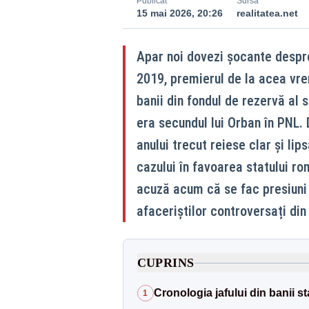
Publicat
Sursă
15 mai 2026, 20:26
realitatea.net
Apar noi dovezi șocante despre l
2019, premierul de la acea vre
banii din fondul de rezervă al s
era secundul lui Orban în PNL. 
anului trecut reiese clar și li
cazului în favoarea statului ro
acuză acum că se fac presiuni p
afaceriștilor controversați din 
CUPRINS
Cronologia jafului din banii st
1