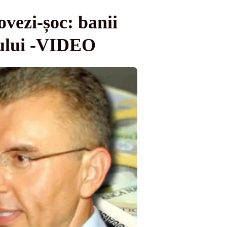
ovezi-șoc: banii
erului -VIDEO