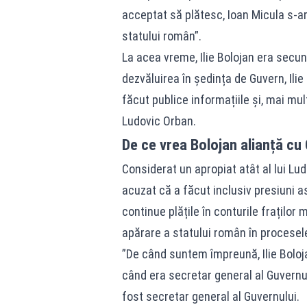
acceptat să plătesc, Ioan Micula s-ar
statului român”.
La acea vreme, Ilie Bolojan era secun
dezvăluirea în ședința de Guvern, Ilie
făcut publice informațiile și, mai mul
Ludovic Orban.
De ce vrea Bolojan alianță cu 
Considerat un apropiat atât al lui Lud
acuzat că a făcut inclusiv presiuni a
continue plățile în conturile fraților
apărare a statului român în procesele
”De când suntem împreună, Ilie Bolojan
când era secretar general al Guvernulu
fost secretar general al Guvernului.