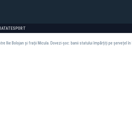
NATATE
SPORT
re Ilie Bolojan și frații Micula. Dovezi-șoc: banii statului împărțiți pe șervețel în