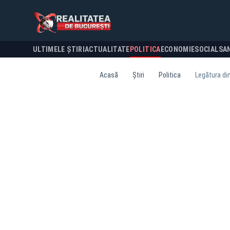
ULTIMELE ȘTIRI
ACTUALITATE
POLITICA
ECONOMIE
SOCIAL
SA
Acasă
Știri
Politica
Legătura dint