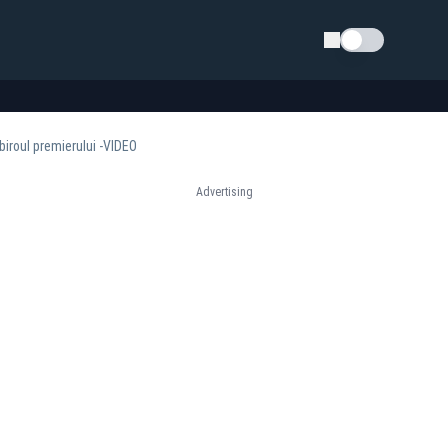
Schimba tema
 biroul premierului -VIDEO
Advertising