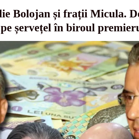
ie Bolojan și frații Micula. D
i pe șervețel în biroul premi