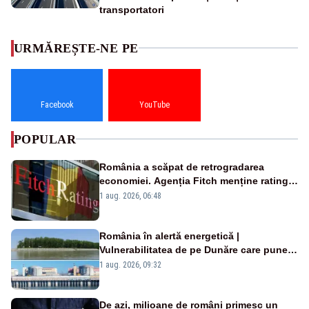
transportatori
URMĂREȘTE-NE PE
Facebook
YouTube
POPULAR
România a scăpat de retrogradarea
economiei. Agenția Fitch menține ratingul
„BBB-” cu perspectivă negativă
1 aug. 2026, 06:48
România în alertă energetică |
Vulnerabilitatea de pe Dunăre care pune
în pericol Centrala Cernavodă era
1 aug. 2026, 09:32
cunoscută de pe vremea lui Ceaușescu
De azi, milioane de români primesc un