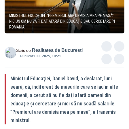
MINISTRUL EDUCATIEI: ”PREMIERUL ARE DEMISIA MEA PE MASĂ”.
NICIUN OM NU VA FI DAT AFARĂ DIN EDUCAȚIE SAU CERCETARE ÎN
ROMÂNIA
Realitatea de Bucuresti
Scris de
Publicat:
1 iul. 2025, 10:21
Ministrul Educaţiei, Daniel David, a declarat, luni
seară, că, indiferent de măsurile care se iau în alte
domenii, a cerut să nu fie daţi afară oameni din
educaţie şi cercetare şi nici să nu scadă salariile.
”Premierul are demisia mea pe masă”, a transmis
ministrul.