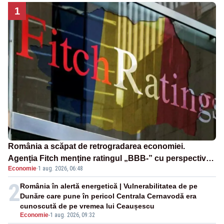
1
România a scăpat de retrogradarea economiei.
Agenția Fitch menține ratingul „BBB-” cu perspectivă
Economie
·
1 aug. 2026, 06:48
negativă
2
România în alertă energetică | Vulnerabilitatea de pe
Dunăre care pune în pericol Centrala Cernavodă era
cunoscută de pe vremea lui Ceaușescu
Economie
-
1 aug. 2026, 09:32