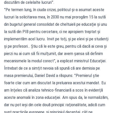
discutăm de celelalte lucruri”.
”Pe termen lung, în ciuda crizei, politicul şi-a asumat aceste
lucruri la solicitarea mea, în 2030 nu mai prorogăm 15 la sută
din bugetul general consolidat de cheltuieli pe educaţie şi unu
la sută din PIB pentru cercetare, ci ne apropiem treptat şi
implementăm acel lucru. Invit pe toţi, şi pe elevi şi pe studenţi
şi pe profesori… Ştiu că le este greu, pentru că dacă ai ceva şi
pierzi nu ai cum să fii mulţumit, dar avem şansa să definim
mecanismele la modul corect”, a explicat ministrul Educaţiei.
Întrebat de ce a simţit nevoia să spună că are demisia pe
masa premierului, Daniel David a răspuns: ”Premierul ştie
foarte clar cum am discutat la preluarea acestui mandat. Eu
am înţeles că analiza tehnico-financiară a scos în evidenţă
aceste anomalii în zona educaţiei. Am spus da, le normalizăm,
dar nu pot ieşi din cele două principii: raţionalitate, adică cum
sunt practicile europene, şi principiul decenţei, cât ne