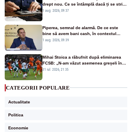
drept nou. Ce se întâmplă dacă ți se strică
un produs
1 aug. 2026, 09:37
Piperea, semnal de alarmă. De ce este
bine să avem bani cash, în contextul
alertei energetice?
1 aug. 2026, 09:39
Mihai Stoica a răbufnit după eliminarea
FCSB: „N-am văzut asemenea greșeli în
190 de meciuri europene”
31 iul. 2026, 21:35
CATEGORII POPULARE
Actualitate
Politica
Economie