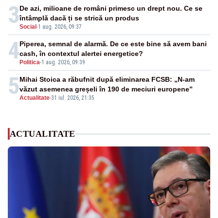
3
De azi, milioane de români primesc un drept nou. Ce se
întâmplă dacă ți se strică un produs
Social
-
1 aug. 2026, 09:37
4
Piperea, semnal de alarmă. De ce este bine să avem bani
cash, în contextul alertei energetice?
Politica
-
1 aug. 2026, 09:39
5
Mihai Stoica a răbufnit după eliminarea FCSB: „N-am
văzut asemenea greșeli în 190 de meciuri europene”
Actualitate
-
31 iul. 2026, 21:35
ACTUALITATE