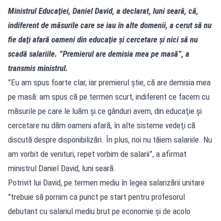
Ministrul Educaţiei, Daniel David, a declarat, luni seară, că,
indiferent de măsurile care se iau în alte domenii, a cerut să nu
fie daţi afară oameni din educaţie şi cercetare şi nici să nu
scadă salariile. ”Premierul are demisia mea pe masă”, a
transmis ministrul.
”Eu am spus foarte clar, iar premierul ştie, că are demisia mea
pe masă: am spus că pe termen scurt, indiferent ce facem cu
măsurile pe care le luăm şi ce gânduri avem, din educaţie şi
cercetare nu dăm oameni afară, în alte sisteme vedeţi că
discută despre disponibilizări. În plus, noi nu tăiem salariile. Nu
am vorbit de venituri, repet vorbim de salarii”, a afirmat
ministrul Daniel David, luni seară.
Potrivit lui David, pe termen mediu în legea salarizării unitare
”trebuie să pornim ca punct pe start pentru profesorul
debutant cu salariul mediu brut pe economie şi de acolo