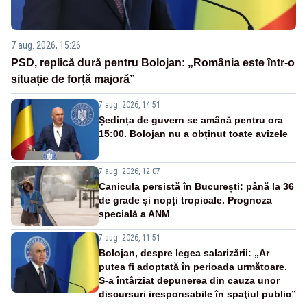
7 aug. 2026, 15:26
PSD, replică dură pentru Bolojan: „România este într-o
situație de forță majoră”
7 aug. 2026, 14:51
Ședința de guvern se amână pentru ora
15:00. Bolojan nu a obținut toate avizele
7 aug. 2026, 12:07
Canicula persistă în București: până la 36
de grade și nopți tropicale. Prognoza
specială a ANM
7 aug. 2026, 11:51
Bolojan, despre legea salarizării: „Ar
putea fi adoptată în perioada următoare.
S-a întârziat depunerea din cauza unor
discursuri iresponsabile în spaţiul public”