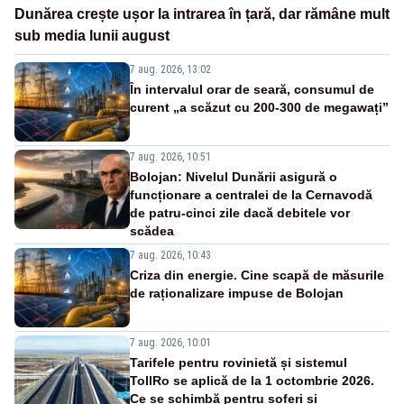
Dunărea crește ușor la intrarea în țară, dar rămâne mult
sub media lunii august
7 aug. 2026, 13:02
În intervalul orar de seară, consumul de
curent „a scăzut cu 200-300 de megawați”
7 aug. 2026, 10:51
Bolojan: Nivelul Dunării asigură o
funcționare a centralei de la Cernavodă
de patru-cinci zile dacă debitele vor
scădea
7 aug. 2026, 10:43
Criza din energie. Cine scapă de măsurile
de raționalizare impuse de Bolojan
7 aug. 2026, 10:01
Tarifele pentru rovinietă și sistemul
TollRo se aplică de la 1 octombrie 2026.
Ce se schimbă pentru șoferi și