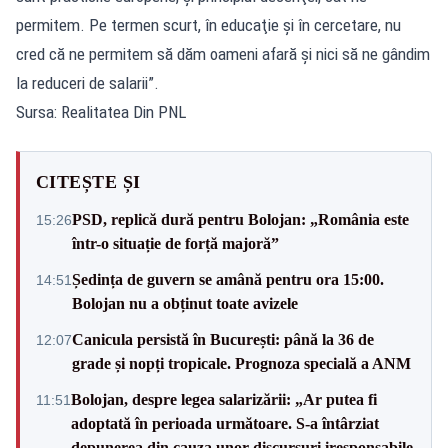
permitem. Pe termen scurt, în educaţie şi în cercetare, nu
cred că ne permitem să dăm oameni afară şi nici să ne gândim
la reduceri de salarii”.
Sursa: Realitatea Din PNL
CITEȘTE ȘI
PSD, replică dură pentru Bolojan: „România este
15:26
într-o situație de forță majoră”
Ședința de guvern se amână pentru ora 15:00.
14:51
Bolojan nu a obținut toate avizele
Canicula persistă în București: până la 36 de
12:07
grade și nopți tropicale. Prognoza specială a ANM
Bolojan, despre legea salarizării: „Ar putea fi
11:51
adoptată în perioada următoare. S-a întârziat
depunerea din cauza unor discursuri iresponsabile