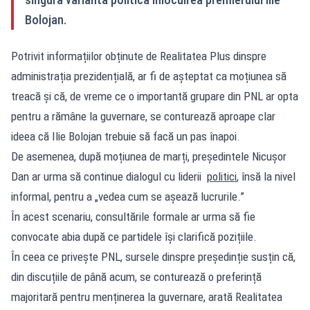
Bolojan.
Potrivit informațiilor obținute de Realitatea Plus dinspre
administrația prezidențială, ar fi de așteptat ca moțiunea să
treacă și că, de vreme ce o importantă grupare din PNL ar opta
pentru a rămâne la guvernare, se conturează aproape clar
ideea că Ilie Bolojan trebuie să facă un pas înapoi.
De asemenea, după moțiunea de marți, președintele Nicușor
Dan ar urma să continue dialogul cu liderii
politici
, însă la nivel
informal, pentru a „vedea cum se așează lucrurile.”
În acest scenariu, consultările formale ar urma să fie
convocate abia după ce partidele își clarifică pozițiile.
În ceea ce privește PNL, sursele dinspre președinție susțin că,
din discuțiile de până acum, se conturează o preferință
majoritară pentru menținerea la guvernare, arată Realitatea