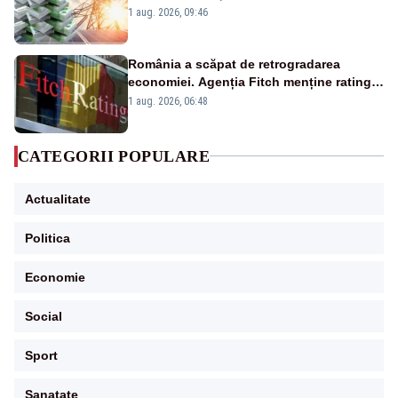
Analiză Realitatea Plus
1 aug. 2026, 09:46
România a scăpat de retrogradarea
economiei. Agenția Fitch menține ratingul
„BBB-” cu perspectivă negativă
1 aug. 2026, 06:48
CATEGORII POPULARE
Actualitate
Politica
Economie
Social
Sport
Sanatate