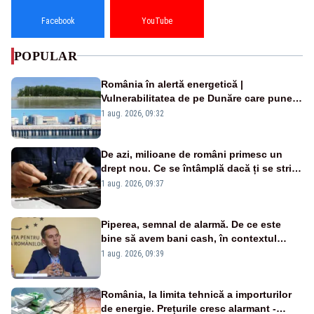
Facebook
YouTube
POPULAR
România în alertă energetică |
Vulnerabilitatea de pe Dunăre care pune
în pericol Centrala Cernavodă era
1 aug. 2026, 09:32
cunoscută de pe vremea lui Ceaușescu
De azi, milioane de români primesc un
drept nou. Ce se întâmplă dacă ți se strică
un produs
1 aug. 2026, 09:37
Piperea, semnal de alarmă. De ce este
bine să avem bani cash, în contextul
alertei energetice?
1 aug. 2026, 09:39
România, la limita tehnică a importurilor
de energie. Prețurile cresc alarmant -