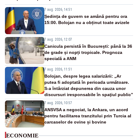
7 aug. 2026, 14:51
Ședința de guvern se amână pentru ora
15:00. Bolojan nu a obținut toate avizele
7 aug. 2026, 12:07
Canicula persistă în București: până la 36
de grade și nopți tropicale. Prognoza
specială a ANM
7 aug. 2026, 11:51
Bolojan, despre legea salarizării: „Ar
putea fi adoptată în perioada următoare.
S-a întârziat depunerea din cauza unor
discursuri iresponsabile în spaţiul public”
7 aug. 2026, 10:57
ANSVSA a negociat, la Ankara, un acord
pentru facilitarea tranzitului prin Turcia al
carcaselor de ovine și bovine
ECONOMIE