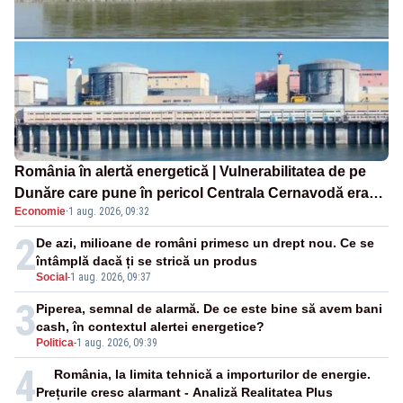
România în alertă energetică | Vulnerabilitatea de pe
Dunăre care pune în pericol Centrala Cernavodă era
Economie
·
1 aug. 2026, 09:32
cunoscută de pe vremea lui Ceaușescu
2
De azi, milioane de români primesc un drept nou. Ce se
întâmplă dacă ți se strică un produs
Social
-
1 aug. 2026, 09:37
3
Piperea, semnal de alarmă. De ce este bine să avem bani
cash, în contextul alertei energetice?
Politica
-
1 aug. 2026, 09:39
4
România, la limita tehnică a importurilor de energie.
Prețurile cresc alarmant - Analiză Realitatea Plus