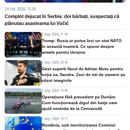
24 feb. 2026, 15:50
Complot dejucat în Serbia: doi bărbați, suspectați că
plănuiau asasinarea lui Vučić
7 aug. 2026, 21:42
Trump: Rusia ar putea lovi un stat NATO
în această toamnă. Ce spune despre
armele pentru Ucraina
7 aug. 2026, 20:43
Gest superb făcut de Adrian Mutu pentru
soția sa, Sandra. Zeci de mii de oameni au
văzut imaginile
7 aug. 2026, 19:45
Operațiune fără precedent pe Dunăre.
Cum funcționează digul din barje care
ajută centrala de la Cernavodă
7 aug. 2026, 19:17
România, sub monitorizarea Comisiei