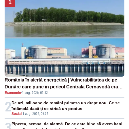
1
România în alertă energetică | Vulnerabilitatea de pe
Dunăre care pune în pericol Centrala Cernavodă era
Economie
·
1 aug. 2026, 09:32
cunoscută de pe vremea lui Ceaușescu
2
De azi, milioane de români primesc un drept nou. Ce se
întâmplă dacă ți se strică un produs
Social
-
1 aug. 2026, 09:37
3
Piperea, semnal de alarmă. De ce este bine să avem bani