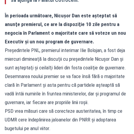
În perioada următoare, Nicușor Dan este aşteptat să
anunţe premierul, ce are la dispoziţie 10 zile pentru a
negocia în Parlament o majoritate care să voteze un nou
Executiv şi un nou program de guvernare.
Preşedintele PNL, premierul interimar Ilie Bolojan, a fost deja
miercuri dimineaţă la discuţii cu preşedintele Nicuşor Dan şi
sunt aşteptaţi şi ceilalţi lideri din fosta coaliţie de guvernare.
Desemnarea noului premier se va face însă fără o majoritate
clară în Parlament și asta pentru că partidele așteaptă să
vadă întâi numirile în fruntea ministerelor, dar și programul de
guvernare, iar fiecare are propriile linii roșii.
PSD vrea măsuri care să corecteze austeritatea, în timp ce
UDMR cere îndeplinirea jaloanelor din PNRR și adoptarea
bugetului pe anul viitor.