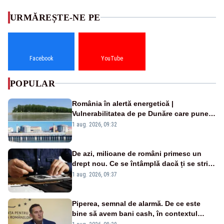
URMĂREȘTE-NE PE
Facebook
YouTube
POPULAR
România în alertă energetică |
Vulnerabilitatea de pe Dunăre care pune
în pericol Centrala Cernavodă era
1 aug. 2026, 09:32
cunoscută de pe vremea lui Ceaușescu
De azi, milioane de români primesc un
drept nou. Ce se întâmplă dacă ți se strică
un produs
1 aug. 2026, 09:37
Piperea, semnal de alarmă. De ce este
bine să avem bani cash, în contextul
alertei energetice?