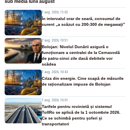
sub media lunii august
7 aug. 2026, 13:02
În intervalul orar de seară, consumul de
curent „a scăzut cu 200-300 de megawați”
7 aug. 2026, 10:51
Bolojan: Nivelul Dunării asigură o
funcționare a centralei de la Cernavodă
de patru-cinci zile dacă debitele vor
scădea
7 aug. 2026, 10:43
Criza din energie. Cine scapă de măsurile
de raționalizare impuse de Bolojan
7 aug. 2026, 10:01
Tarifele pentru rovinietă și sistemul
TollRo se aplică de la 1 octombrie 2026.
Ce se schimbă pentru șoferi și
transportatori