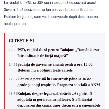
La rândul lor, PNL și USR iau în calcul să nu susțină acest
Guvern, însă decizia se va lua prin vot în cadrul Birourilor
Politice Naționale, care vor fi convocate după desemnarea
noului premier.
CITEȘTE ȘI
PSD, replică dură pentru Bolojan: „România este
15:26
într-o situație de forță majoră”
Ședința de guvern se amână pentru ora 15:00.
14:51
Bolojan nu a obținut toate avizele
Canicula persistă în București: până la 36 de
12:07
grade și nopți tropicale. Prognoza specială a ANM
Bolojan, despre legea salarizării: „Ar putea fi
11:51
adoptată în perioada următoare. S-a întârziat
depunerea din cauza unor discursuri iresponsabile