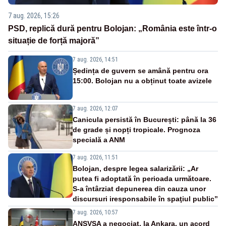
7 aug. 2026, 15:26
PSD, replică dură pentru Bolojan: „România este într-o
situație de forță majoră”
7 aug. 2026, 14:51
Ședința de guvern se amână pentru ora
15:00. Bolojan nu a obținut toate avizele
7 aug. 2026, 12:07
Canicula persistă în București: până la 36
de grade și nopți tropicale. Prognoza
specială a ANM
7 aug. 2026, 11:51
Bolojan, despre legea salarizării: „Ar
putea fi adoptată în perioada următoare.
S-a întârziat depunerea din cauza unor
discursuri iresponsabile în spaţiul public”
7 aug. 2026, 10:57
ANSVSA a negociat, la Ankara, un acord