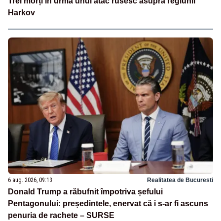
Trei morți în urma unui atac rusesc asupra regiunii
Harkov
6 aug. 2026, 09:13
Realitatea de Bucuresti
Donald Trump a răbufnit împotriva șefului
Pentagonului: președintele, enervat că i s-ar fi ascuns
penuria de rachete – SURSE