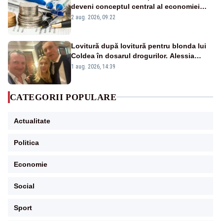
deveni conceptul central al economiei
viitoare?
2 aug. 2026, 09:22
Lovitură după lovitură pentru blonda lui
Coldea în dosarul drogurilor. Alessia
Păcuraru explică decizia magistraților
1 aug. 2026, 14:39
CATEGORII POPULARE
Actualitate
Politica
Economie
Social
Sport