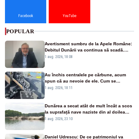
Facebook
YouTube
POPULAR
Avertisment sumbru de la Apele Române:
Debitul Dunării va continua să scadă.
Cernavodă s-ar putea închide în 4 zile
1 aug. 2026, 18:08
Au închis centralele pe cărbune, acum
spun că au nevoie de ele. Cum se
pasează vina în plină criză energetică
1 aug. 2026, 18:11
Dunărea a secat atât de mult încât a scos
la suprafață nave naziste din al doilea
război mondial
1 aug. 2026, 23:10
Daniel Udrescu: De ce patrimoniul va