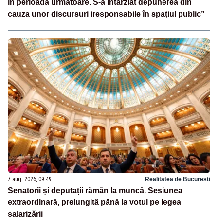
în perioada următoare. S-a întârziat depunerea din
cauza unor discursuri iresponsabile în spaţiul public”
7 aug. 2026, 09:49
Realitatea de Bucuresti
Senatorii și deputații rămân la muncă. Sesiunea
extraordinară, prelungită până la votul pe legea
salarizării