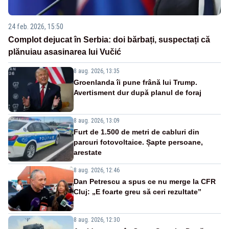
24 feb. 2026, 15:50
Complot dejucat în Serbia: doi bărbați, suspectați că
plănuiau asasinarea lui Vučić
8 aug. 2026, 13:35
Groenlanda îi pune frână lui Trump.
Avertisment dur după planul de foraj
8 aug. 2026, 13:09
Furt de 1.500 de metri de cabluri din
parcuri fotovoltaice. Șapte persoane,
arestate
8 aug. 2026, 12:46
Dan Petrescu a spus ce nu merge la CFR
Cluj: „E foarte greu să ceri rezultate”
8 aug. 2026, 12:30