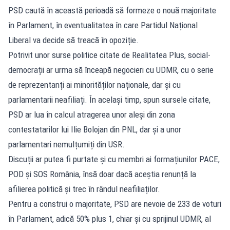
PSD caută în această perioadă să formeze o nouă majoritate
în Parlament, în eventualitatea în care Partidul Național
Liberal va decide să treacă în opoziție.
Potrivit unor surse politice citate de Realitatea Plus, social-
democrații ar urma să înceapă negocieri cu UDMR, cu o serie
de reprezentanți ai minorităților naționale, dar și cu
parlamentarii neafiliați. În același timp, spun sursele citate,
PSD ar lua în calcul atragerea unor aleși din zona
contestatarilor lui Ilie Bolojan din PNL, dar și a unor
parlamentari nemulțumiți din USR.
Discuții ar putea fi purtate și cu membri ai formațiunilor PACE,
POD și SOS România, însă doar dacă aceștia renunță la
afilierea politică și trec în rândul neafiliaților.
Pentru a construi o majoritate, PSD are nevoie de 233 de voturi
în Parlament, adică 50% plus 1, chiar și cu sprijinul UDMR, al