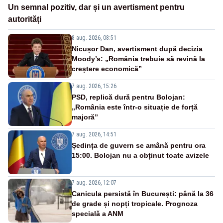
Un semnal pozitiv, dar și un avertisment pentru
autorități
8 aug. 2026, 08:51
Nicușor Dan, avertisment după decizia
Moody’s: „România trebuie să revină la
creștere economică”
7 aug. 2026, 15:26
PSD, replică dură pentru Bolojan:
„România este într-o situație de forță
majoră”
7 aug. 2026, 14:51
Ședința de guvern se amână pentru ora
15:00. Bolojan nu a obținut toate avizele
7 aug. 2026, 12:07
Canicula persistă în București: până la 36
de grade și nopți tropicale. Prognoza
specială a ANM