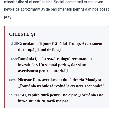
minorităților și al neafiliaților. Social-democrații ar mai avea
nevoie de aproximativ 35 de parlamentari pentru a atinge acest
prag.
CITEȘTE ȘI
Groenlanda îi pune frână lui Trump. Avertisment
13:35
dur după planul de foraj
România își păstrează ratingul recomandat
10:38
investițiilor. Un semnal pozitiv, dar și un
avertisment pentru autorități
Nicușor Dan, avertisment după decizia Moody’s:
08:51
„România trebuie să revină la creștere economică”
PSD, replică dură pentru Bolojan: „România este
15:26
într-o situație de forță majoră”