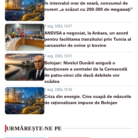
În intervalul orar de seară, consumul de
curent „a scăzut cu 200-300 de megawați”
7 aug. 2026, 10:57
ANSVSA a negociat, la Ankara, un acord
pentru facilitarea tranzitului prin Turcia al
carcaselor de ovine și bovine
7 aug. 2026, 10:51
Bolojan: Nivelul Dunării asigură o
funcționare a centralei de la Cernavodă
de patru-cinci zile dacă debitele vor
scădea
7 aug. 2026, 10:43
Criza din energie. Cine scapă de măsurile
de raționalizare impuse de Bolojan
URMĂREȘTE-NE PE