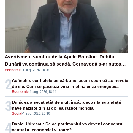
Avertisment sumbru de la Apele Române: Debitul
Dunării va continua să scadă. Cernavodă s-ar putea
Economie
·
1 aug. 2026, 18:08
închide în 4 zile
2
Au închis centralele pe cărbune, acum spun că au nevoie
de ele. Cum se pasează vina în plină criză energetică
Economie
-
1 aug. 2026, 18:11
3
Dunărea a secat atât de mult încât a scos la suprafață
nave naziste din al doilea război mondial
Social
-
1 aug. 2026, 23:10
4
Daniel Udrescu: De ce patrimoniul va deveni conceptul
central al economiei viitoare?