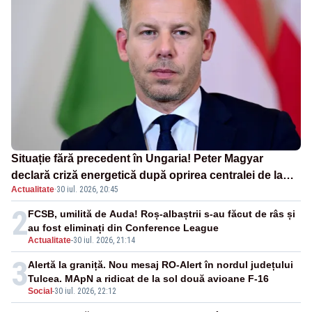
Situație fără precedent în Ungaria! Peter Magyar
declară criză energetică după oprirea centralei de la
Actualitate
·
30 iul. 2026, 20:45
Paks
2
FCSB, umilită de Auda! Roș-albaștrii s-au făcut de râs și
au fost eliminați din Conference League
Actualitate
-
30 iul. 2026, 21:14
3
Alertă la graniță. Nou mesaj RO-Alert în nordul județului
Tulcea. MApN a ridicat de la sol două avioane F-16
Social
-
30 iul. 2026, 22:12