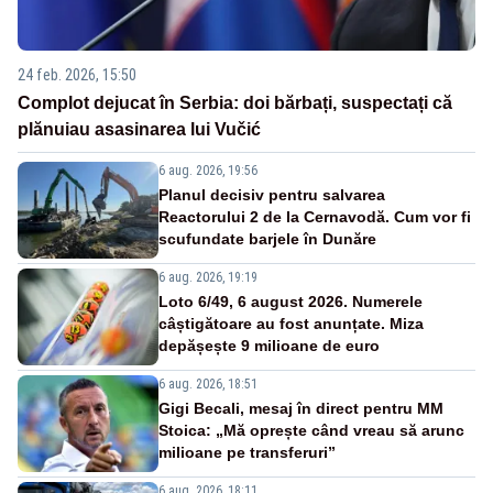
24 feb. 2026, 15:50
Complot dejucat în Serbia: doi bărbați, suspectați că
plănuiau asasinarea lui Vučić
6 aug. 2026, 19:56
Planul decisiv pentru salvarea
Reactorului 2 de la Cernavodă. Cum vor fi
scufundate barjele în Dunăre
6 aug. 2026, 19:19
Loto 6/49, 6 august 2026. Numerele
câștigătoare au fost anunțate. Miza
depășește 9 milioane de euro
6 aug. 2026, 18:51
Gigi Becali, mesaj în direct pentru MM
Stoica: „Mă oprește când vreau să arunc
milioane pe transferuri”
6 aug. 2026, 18:11