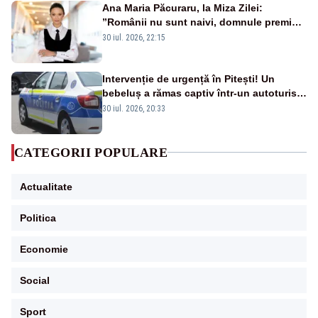
Ana Maria Păcuraru, la Miza Zilei:
”Românii nu sunt naivi, domnule premier
Bolojan”
30 iul. 2026, 22:15
Intervenție de urgență în Pitești! Un
bebeluș a rămas captiv într-un autoturism
din cauza unei defecțiuni
30 iul. 2026, 20:33
CATEGORII POPULARE
Actualitate
Politica
Economie
Social
Sport