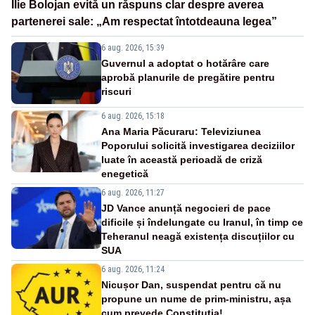
Ilie Bolojan evită un răspuns clar despre averea
partenerei sale: „Am respectat întotdeauna legea”
6 aug. 2026, 15:39
Guvernul a adoptat o hotărâre care
aprobă planurile de pregătire pentru
riscuri
6 aug. 2026, 15:18
Ana Maria Păcuraru: Televiziunea
Poporului solicită investigarea deciziilor
luate în această perioadă de criză
enegetică
6 aug. 2026, 11:27
JD Vance anunță negocieri de pace
dificile și îndelungate cu Iranul, în timp ce
Teheranul neagă existența discuțiilor cu
SUA
6 aug. 2026, 11:24
Nicușor Dan, suspendat pentru că nu
propune un nume de prim-ministru, așa
cum prevede Constituția!