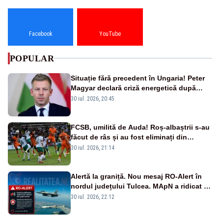
Facebook
YouTube
POPULAR
Situație fără precedent în Ungaria! Peter
Magyar declară criză energetică după
oprirea centralei de la Paks
30 iul. 2026, 20:45
FCSB, umilită de Auda! Roș-albaștrii s-au
făcut de râs și au fost eliminați din
Conference League
30 iul. 2026, 21:14
Alertă la graniță. Nou mesaj RO-Alert în
nordul județului Tulcea. MApN a ridicat de
la sol două avioane F-16
30 iul. 2026, 22:12