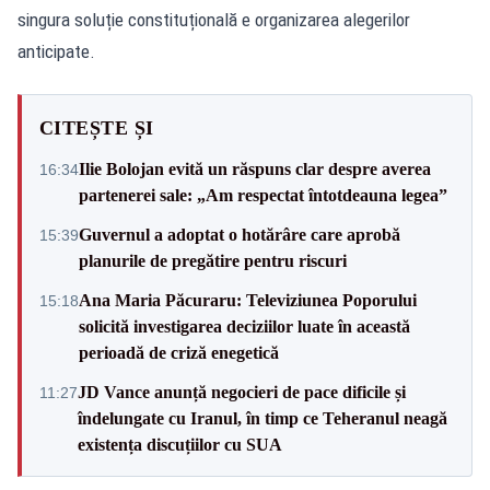
singura soluție constituțională e organizarea alegerilor
anticipate.
CITEȘTE ȘI
Ilie Bolojan evită un răspuns clar despre averea
16:34
partenerei sale: „Am respectat întotdeauna legea”
Guvernul a adoptat o hotărâre care aprobă
15:39
planurile de pregătire pentru riscuri
Ana Maria Păcuraru: Televiziunea Poporului
15:18
solicită investigarea deciziilor luate în această
perioadă de criză enegetică
JD Vance anunță negocieri de pace dificile și
11:27
îndelungate cu Iranul, în timp ce Teheranul neagă
existența discuțiilor cu SUA