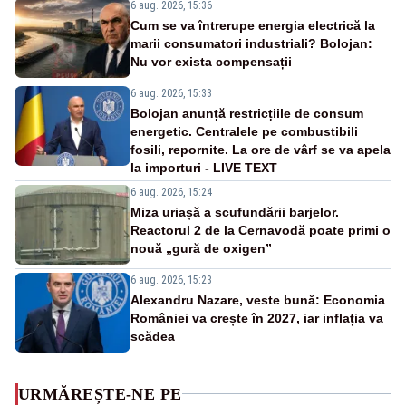
6 aug. 2026, 15:36
Cum se va întrerupe energia electrică la
marii consumatori industriali? Bolojan:
Nu vor exista compensații
6 aug. 2026, 15:33
Bolojan anunță restricțiile de consum
energetic. Centralele pe combustibili
fosili, repornite. La ore de vârf se va apela
la importuri - LIVE TEXT
6 aug. 2026, 15:24
Miza uriașă a scufundării barjelor.
Reactorul 2 de la Cernavodă poate primi o
nouă „gură de oxigen”
6 aug. 2026, 15:23
Alexandru Nazare, veste bună: Economia
României va crește în 2027, iar inflația va
scădea
URMĂREȘTE-NE PE