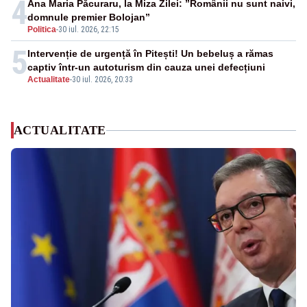
4
Ana Maria Păcuraru, la Miza Zilei: ”Românii nu sunt naivi,
domnule premier Bolojan”
Politica
-
30 iul. 2026, 22:15
5
Intervenție de urgență în Pitești! Un bebeluș a rămas
captiv într-un autoturism din cauza unei defecțiuni
Actualitate
-
30 iul. 2026, 20:33
ACTUALITATE