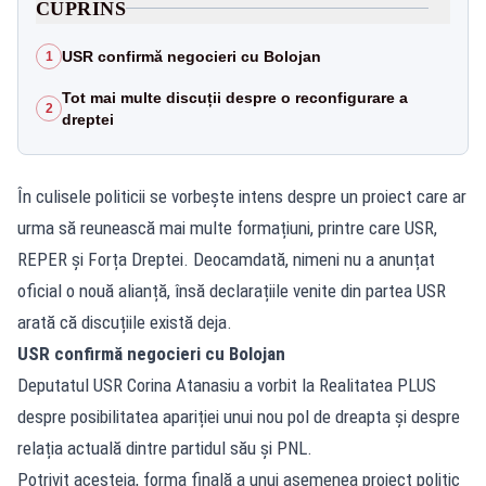
CUPRINS
USR confirmă negocieri cu Bolojan
1
Tot mai multe discuții despre o reconfigurare a
2
dreptei
În culisele politicii se vorbește intens despre un proiect care ar
urma să reunească mai multe formațiuni, printre care USR,
REPER și Forța Dreptei. Deocamdată, nimeni nu a anunțat
oficial o nouă alianță, însă declarațiile venite din partea USR
arată că discuțiile există deja.
USR confirmă negocieri cu Bolojan
Deputatul USR Corina Atanasiu a vorbit la Realitatea PLUS
despre posibilitatea apariției unui nou pol de dreapta și despre
relația actuală dintre partidul său și PNL.
Potrivit acesteia, forma finală a unui asemenea proiect politic