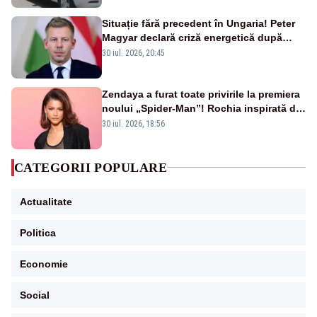
Situație fără precedent în Ungaria! Peter
Magyar declară criză energetică după
oprirea centralei de la Paks
30 iul. 2026, 20:45
Zendaya a furat toate privirile la premiera
noului „Spider-Man”! Rochia inspirată de
pânza de păianjen a făcut senzație
30 iul. 2026, 18:56
CATEGORII POPULARE
Actualitate
Politica
Economie
Social