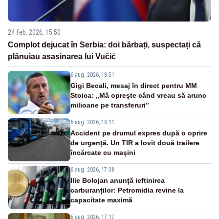
24 feb. 2026, 15:50
Complot dejucat în Serbia: doi bărbați, suspectați că
plănuiau asasinarea lui Vučić
6 aug. 2026, 18:51
Gigi Becali, mesaj în direct pentru MM
Stoica: „Mă oprește când vreau să arunc
milioane pe transferuri”
6 aug. 2026, 18:11
Accident pe drumul expres după o oprire
de urgență. Un TIR a lovit două trailere
încărcate cu mașini
6 aug. 2026, 17:38
Ilie Bolojan anunță ieftinirea
carburanților: Petromidia revine la
capacitate maximă
6 aug. 2026, 17:17