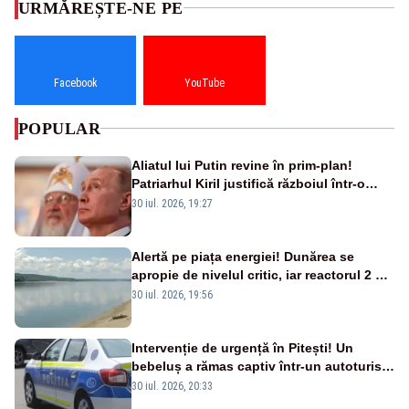
URMĂREȘTE-NE PE
Facebook
YouTube
POPULAR
Aliatul lui Putin revine în prim-plan!
Patriarhul Kiril justifică războiul într-o
nouă carte
30 iul. 2026, 19:27
Alertă pe piața energiei! Dunărea se
apropie de nivelul critic, iar reactorul 2 de
la Cernavodă ar putea fi oprit
30 iul. 2026, 19:56
Intervenție de urgență în Pitești! Un
bebeluș a rămas captiv într-un autoturism
din cauza unei defecțiuni
30 iul. 2026, 20:33