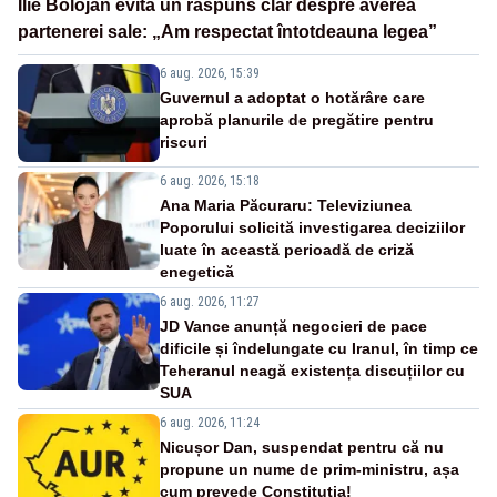
Ilie Bolojan evită un răspuns clar despre averea
partenerei sale: „Am respectat întotdeauna legea”
6 aug. 2026, 15:39
Guvernul a adoptat o hotărâre care
aprobă planurile de pregătire pentru
riscuri
6 aug. 2026, 15:18
Ana Maria Păcuraru: Televiziunea
Poporului solicită investigarea deciziilor
luate în această perioadă de criză
enegetică
6 aug. 2026, 11:27
JD Vance anunță negocieri de pace
dificile și îndelungate cu Iranul, în timp ce
Teheranul neagă existența discuțiilor cu
SUA
6 aug. 2026, 11:24
Nicușor Dan, suspendat pentru că nu
propune un nume de prim-ministru, așa
cum prevede Constituția!