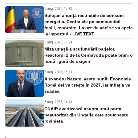
6 aug. 2026, 15:33
Bolojan anunță restricțiile de consum
energetic. Centralele pe combustibili
fosili, repornite. La ore de vârf se va apela
la importuri - LIVE TEXT
6 aug. 2026, 15:24
Miza uriașă a scufundării barjelor.
Reactorul 2 de la Cernavodă poate primi o
nouă „gură de oxigen”
6 aug. 2026, 15:23
Alexandru Nazare, veste bună: Economia
României va crește în 2027, iar inflația va
scădea
6 aug. 2026, 14:43
CNAIR avertizează asupra unui portal
neautorizat din Ungaria care scumpește
rovinieta