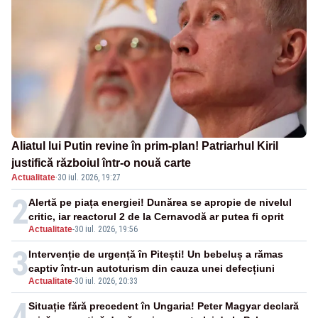
Aliatul lui Putin revine în prim-plan! Patriarhul Kiril
justifică războiul într-o nouă carte
Actualitate
·
30 iul. 2026, 19:27
2
Alertă pe piața energiei! Dunărea se apropie de nivelul
critic, iar reactorul 2 de la Cernavodă ar putea fi oprit
Actualitate
-
30 iul. 2026, 19:56
3
Intervenție de urgență în Pitești! Un bebeluș a rămas
captiv într-un autoturism din cauza unei defecțiuni
Actualitate
-
30 iul. 2026, 20:33
4
Situație fără precedent în Ungaria! Peter Magyar declară