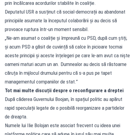
prin încălcarea acordurilor stabilite în coaliție.
Deputatul USR a susținut că social-democrații au abandonat
principiile asumate la începutul colaborării și au decis să
provoace ruptura într-un moment sensibil.
„Ne-am asumat o coaliție și împreună cu PSD, după cum știți,
și acum PSD a găsit de cuviință să calce în picioare tocmai
aceste principii și aceste înțelegeri pe care le-am avut ca niște
oameni maturi acum un an. Dumnealor au decis să răstoarne
căruța în mijlocul drumului pentru că s-a pus pe tapet
managementul companiilor de stat.”
Tot mai multe discuții despre o reconfigurare a dreptei
După căderea Guvernului Boojan, în spațiul politic au apărut
rapid speculații legate de o posibilă reorganizare a partidelor
de dreapta.
Numele lui Ilie Bolojan este asociat frecvent cu ideea unei
platforme politice care să adune în jurul său mai multe