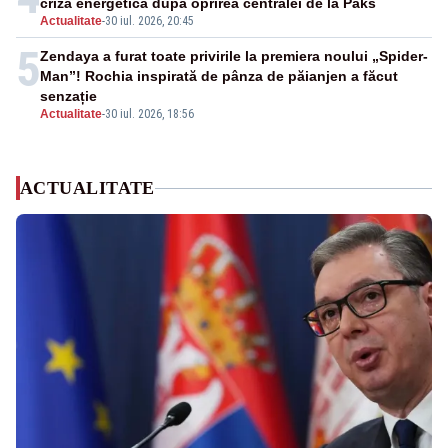
criză energetică după oprirea centralei de la Paks
Actualitate
-
30 iul. 2026, 20:45
5
Zendaya a furat toate privirile la premiera noului „Spider-
Man”! Rochia inspirată de pânza de păianjen a făcut
senzație
Actualitate
-
30 iul. 2026, 18:56
ACTUALITATE