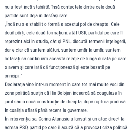
nu a fost încă stabilită, însă contactele dintre cele două
partide sunt deja în desfășurare.
„Încă nu s-a stabilit o formă a acestui pol de dreapta. Cele
două părți, cele două formațiuni, atât USR, partidul pe care îl
reprezint aici în studio, cât și PNL, discută termenii înțelegerii,
dar e clar că suntem alături, suntem umăr la umăr, suntem
hotărâți să continuăm această relație de lungă durată pe care
o avem și care iată că funcționează și este bazată pe
principii.”
Declarația vine într-un moment în care tot mai multe voci din
zona politică susțin că Ilie Bolojan încearcă să coaguleze în
jurul său o nouă construcție de dreapta, după ruptura produsă
în coaliția aflată până recent la guvernare.
În intervenția sa, Corina Atanasiu a lansat și un atac direct la
adresa PSD, partid pe care îl acuză că a provocat criza politică