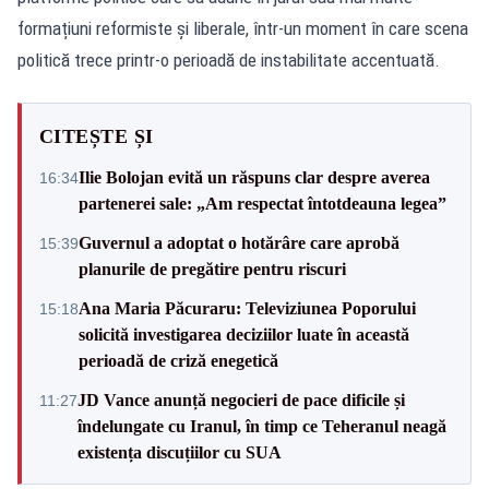
formațiuni reformiste și liberale, într-un moment în care scena
politică trece printr-o perioadă de instabilitate accentuată.
CITEȘTE ȘI
Ilie Bolojan evită un răspuns clar despre averea
16:34
partenerei sale: „Am respectat întotdeauna legea”
Guvernul a adoptat o hotărâre care aprobă
15:39
planurile de pregătire pentru riscuri
Ana Maria Păcuraru: Televiziunea Poporului
15:18
solicită investigarea deciziilor luate în această
perioadă de criză enegetică
JD Vance anunță negocieri de pace dificile și
11:27
îndelungate cu Iranul, în timp ce Teheranul neagă
existența discuțiilor cu SUA