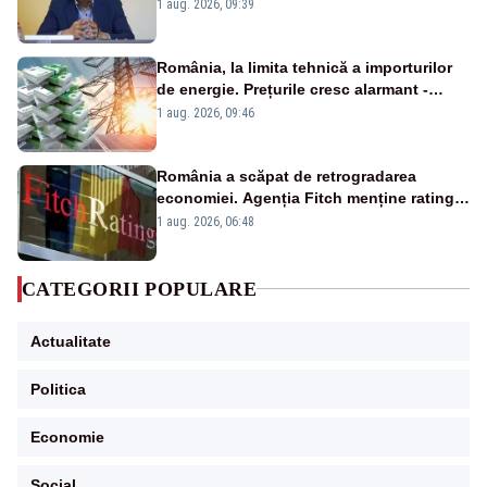
alertei energetice?
1 aug. 2026, 09:39
România, la limita tehnică a importurilor
de energie. Prețurile cresc alarmant -
Analiză Realitatea Plus
1 aug. 2026, 09:46
România a scăpat de retrogradarea
economiei. Agenția Fitch menține ratingul
„BBB-” cu perspectivă negativă
1 aug. 2026, 06:48
CATEGORII POPULARE
Actualitate
Politica
Economie
Social