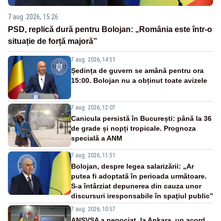
7 aug. 2026, 15:26
PSD, replică dură pentru Bolojan: „România este într-o
situație de forță majoră”
7 aug. 2026, 14:51
Ședința de guvern se amână pentru ora
15:00. Bolojan nu a obținut toate avizele
7 aug. 2026, 12:07
Canicula persistă în București: până la 36
de grade și nopți tropicale. Prognoza
specială a ANM
7 aug. 2026, 11:51
Bolojan, despre legea salarizării: „Ar
putea fi adoptată în perioada următoare.
S-a întârziat depunerea din cauza unor
discursuri iresponsabile în spaţiul public”
7 aug. 2026, 10:57
ANSVSA a negociat, la Ankara, un acord