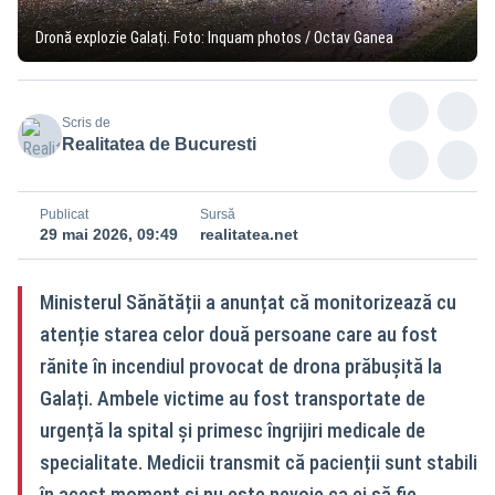
Dronă explozie Galați. Foto: Inquam photos / Octav Ganea
Scris de
Realitatea de Bucuresti
Publicat
Sursă
29 mai 2026, 09:49
realitatea.net
Ministerul Sănătății a anunțat că monitorizează cu
atenție starea celor două persoane care au fost
rănite în incendiul provocat de drona prăbușită la
Galați. Ambele victime au fost transportate de
urgență la spital și primesc îngrijiri medicale de
specialitate. Medicii transmit că pacienții sunt stabili
în acest moment și nu este nevoie ca ei să fie