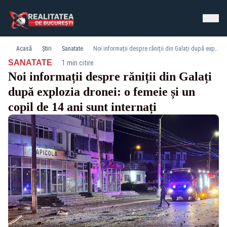
Acasă
Știri
Sanatate
Noi informații despre răniții din Galați după explozia dronei: o femeie și un copil de 14 ani sunt internați
·
SANATATE
1 min citire
Noi informații despre răniții din Galați
după explozia dronei: o femeie și un
copil de 14 ani sunt internați