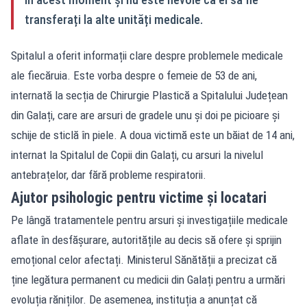
transferați la alte unități medicale.
Spitalul a oferit informații clare despre problemele medicale
ale fiecăruia. Este vorba despre o femeie de 53 de ani,
internată la secția de Chirurgie Plastică a Spitalului Județean
din Galați, care are arsuri de gradele unu și doi pe picioare și
schije de sticlă în piele. A doua victimă este un băiat de 14 ani,
internat la Spitalul de Copii din Galați, cu arsuri la nivelul
antebrațelor, dar fără probleme respiratorii.
Ajutor psihologic pentru victime și locatari
Pe lângă tratamentele pentru arsuri și investigațiile medicale
aflate în desfășurare, autoritățile au decis să ofere și sprijin
emoțional celor afectați. Ministerul Sănătății a precizat că
ține legătura permanent cu medicii din Galați pentru a urmări
evoluția răniților. De asemenea, instituția a anunțat că