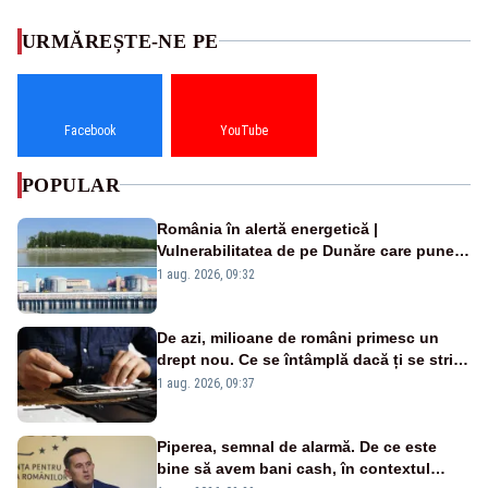
URMĂREȘTE-NE PE
Facebook
YouTube
POPULAR
România în alertă energetică |
Vulnerabilitatea de pe Dunăre care pune
în pericol Centrala Cernavodă era
1 aug. 2026, 09:32
cunoscută de pe vremea lui Ceaușescu
De azi, milioane de români primesc un
drept nou. Ce se întâmplă dacă ți se strică
un produs
1 aug. 2026, 09:37
Piperea, semnal de alarmă. De ce este
bine să avem bani cash, în contextul