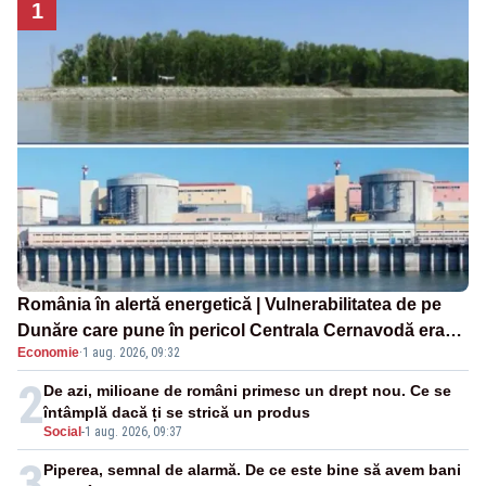
1
România în alertă energetică | Vulnerabilitatea de pe
Dunăre care pune în pericol Centrala Cernavodă era
Economie
·
1 aug. 2026, 09:32
cunoscută de pe vremea lui Ceaușescu
2
De azi, milioane de români primesc un drept nou. Ce se
întâmplă dacă ți se strică un produs
Social
-
1 aug. 2026, 09:37
3
Piperea, semnal de alarmă. De ce este bine să avem bani