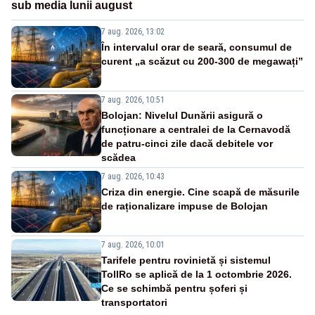
sub media lunii august
7 aug. 2026, 13:02
În intervalul orar de seară, consumul de
curent „a scăzut cu 200-300 de megawați”
7 aug. 2026, 10:51
Bolojan: Nivelul Dunării asigură o
funcționare a centralei de la Cernavodă
de patru-cinci zile dacă debitele vor
scădea
7 aug. 2026, 10:43
Criza din energie. Cine scapă de măsurile
de raționalizare impuse de Bolojan
7 aug. 2026, 10:01
Tarifele pentru rovinietă și sistemul
TollRo se aplică de la 1 octombrie 2026.
Ce se schimbă pentru șoferi și
transportatori