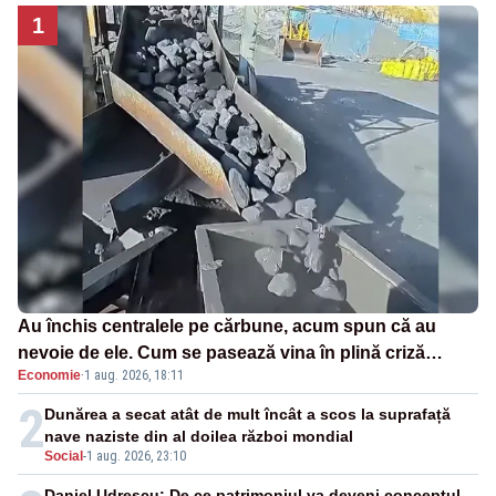
1
Au închis centralele pe cărbune, acum spun că au
nevoie de ele. Cum se pasează vina în plină criză
Economie
·
1 aug. 2026, 18:11
energetică
2
Dunărea a secat atât de mult încât a scos la suprafață
nave naziste din al doilea război mondial
Social
-
1 aug. 2026, 23:10
Daniel Udrescu: De ce patrimoniul va deveni conceptul