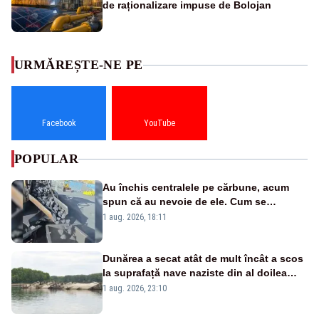
de raționalizare impuse de Bolojan
URMĂREȘTE-NE PE
Facebook
YouTube
POPULAR
Au închis centralele pe cărbune, acum
spun că au nevoie de ele. Cum se
pasează vina în plină criză energetică
1 aug. 2026, 18:11
Dunărea a secat atât de mult încât a scos
la suprafață nave naziste din al doilea
război mondial
1 aug. 2026, 23:10