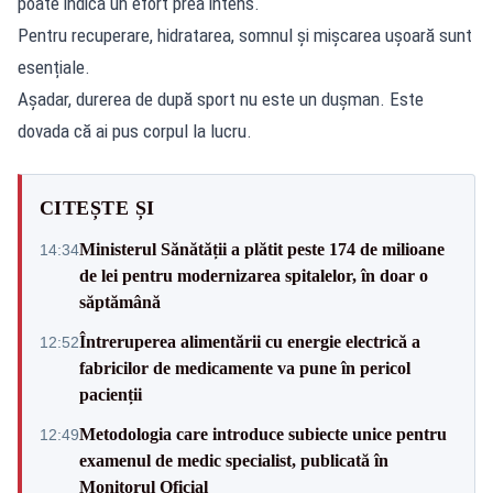
poate indica un efort prea intens.
Pentru recuperare, hidratarea, somnul și mișcarea ușoară sunt
esențiale.
Așadar, durerea de după sport nu este un dușman. Este
dovada că ai pus corpul la lucru.
CITEȘTE ȘI
Ministerul Sănătății a plătit peste 174 de milioane
14:34
de lei pentru modernizarea spitalelor, în doar o
săptămână
Întreruperea alimentării cu energie electrică a
12:52
fabricilor de medicamente va pune în pericol
pacienții
Metodologia care introduce subiecte unice pentru
12:49
examenul de medic specialist, publicată în
Monitorul Oficial