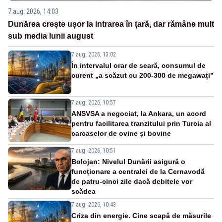
7 aug. 2026, 14:03
Dunărea crește ușor la intrarea în țară, dar rămâne mult
sub media lunii august
7 aug. 2026, 13:02
În intervalul orar de seară, consumul de
curent „a scăzut cu 200-300 de megawați”
7 aug. 2026, 10:57
ANSVSA a negociat, la Ankara, un acord
pentru facilitarea tranzitului prin Turcia al
carcaselor de ovine și bovine
7 aug. 2026, 10:51
Bolojan: Nivelul Dunării asigură o
funcționare a centralei de la Cernavodă
de patru-cinci zile dacă debitele vor
scădea
7 aug. 2026, 10:43
Criza din energie. Cine scapă de măsurile