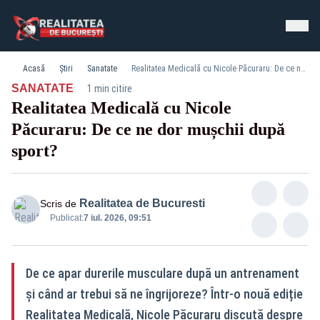
Acasă
Știri
Sanatate
Realitatea Medicală cu Nicole Păcuraru: De ce ne dor mușchii după sport?
·
SANATATE
1 min citire
Realitatea Medicală cu Nicole
Păcuraru: De ce ne dor mușchii după
sport?
Realitatea de Bucuresti
Scris de
Publicat:
7 iul. 2026, 09:51
De ce apar durerile musculare după un antrenament
și când ar trebui să ne îngrijoreze? Într-o nouă ediție
Realitatea Medicală, Nicole Păcuraru discută despre