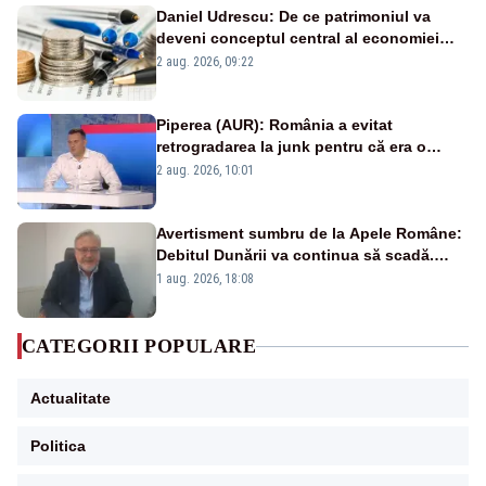
Daniel Udrescu: De ce patrimoniul va
deveni conceptul central al economiei
viitoare?
2 aug. 2026, 09:22
Piperea (AUR): România a evitat
retrogradarea la junk pentru că era o
catastrofă pentru bănci și fondurile de
2 aug. 2026, 10:01
pensii
Avertisment sumbru de la Apele Române:
Debitul Dunării va continua să scadă.
Cernavodă s-ar putea închide în 4 zile
1 aug. 2026, 18:08
CATEGORII POPULARE
Actualitate
Politica