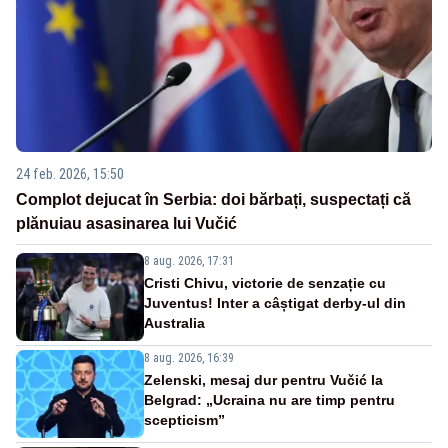
24 feb. 2026, 15:50
Complot dejucat în Serbia: doi bărbați, suspectați că
plănuiau asasinarea lui Vučić
8 aug. 2026, 17:31
Cristi Chivu, victorie de senzație cu
Juventus! Inter a câștigat derby-ul din
Australia
8 aug. 2026, 16:39
Zelenski, mesaj dur pentru Vučić la
Belgrad: „Ucraina nu are timp pentru
scepticism”