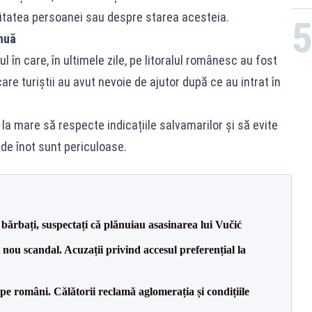
itatea persoanei sau despre starea acesteia.
inuă
l în care, în ultimele zile, pe litoralul românesc au fost
care turiștii au avut nevoie de ajutor după ce au intrat în
 la mare să respecte indicațiile salvamarilor și să evite
 de înot sunt periculoase.
bărbați, suspectați că plănuiau asasinarea lui Vučić
ou scandal. Acuzații privind accesul preferențial la
e pe români. Călătorii reclamă aglomerația și condițiile