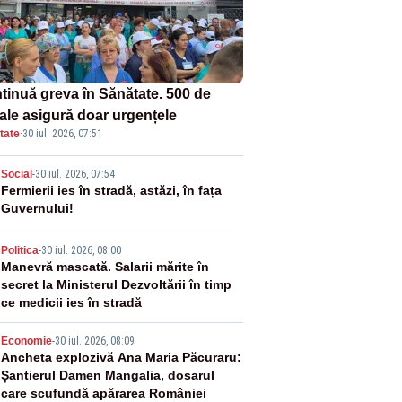
tinuă greva în Sănătate. 500 de
tale asigură doar urgențele
tate
·
30 iul. 2026, 07:51
2
Social
-
30 iul. 2026, 07:54
Fermierii ies în stradă, astăzi, în fața
Guvernului!
3
Politica
-
30 iul. 2026, 08:00
Manevră mascată. Salarii mărite în
secret la Ministerul Dezvoltării în timp
ce medicii ies în stradă
4
Economie
-
30 iul. 2026, 08:09
Ancheta explozivă Ana Maria Păcuraru:
Șantierul Damen Mangalia, dosarul
care scufundă apărarea României