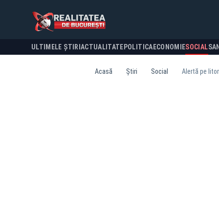
ULTIMELE ȘTIRI
ACTUALITATE
POLITICA
ECONOMIE
SOCIAL
SA
Acasă
Știri
Social
Alertă pe lit