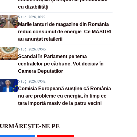
cu dizabilități
5 aug. 2026, 10:29
Marile lanțuri de magazine din România
reduc consumul de energie. Ce MĂSURI
au anunțat retailerii
5 aug. 2026, 09:46
Scandal în Parlament pe tema
centralelor pe cărbune. Vot decisiv în
Camera Deputaților
5 aug. 2026, 09:42
Comisia Europeană susține că România
nu are probleme cu energia, în timp ce
țara importă masiv de la patru vecini
URMĂREȘTE-NE PE