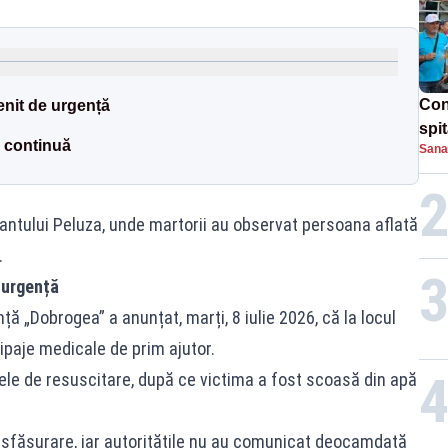
Con
enit de urgență
spi
l continuă
Sana
rantului Peluza, unde martorii au observat persoana aflată
.
 urgență
ță „Dobrogea” a anunțat, marți, 8 iulie 2026, că la locul
hipaje medicale de prim ajutor.
ele de resuscitare, după ce victima a fost scoasă din apă
desfășurare, iar autoritățile nu au comunicat deocamdată