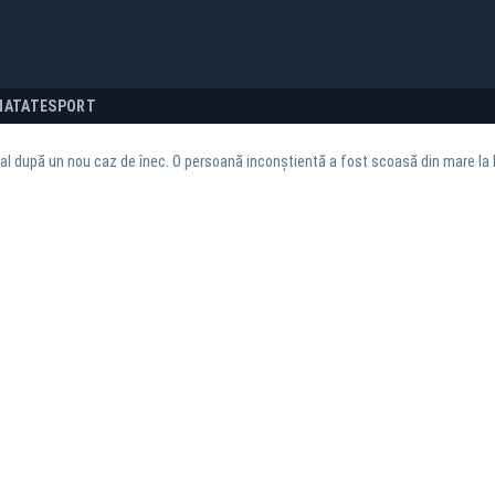
NATATE
SPORT
oral după un nou caz de înec. O persoană inconștientă a fost scoasă din mare la