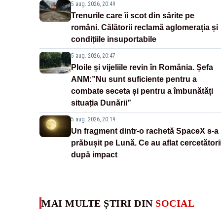
5 aug. 2026, 20:49
Trenurile care îi scot din sărite pe
români. Călătorii reclamă aglomerația și
condițiile insuportabile
5 aug. 2026, 20:47
Ploile și vijeliile revin în România. Șefa
ANM:”Nu sunt suficiente pentru a
combate seceta și pentru a îmbunătăți
situația Dunării”
5 aug. 2026, 20:19
Un fragment dintr-o rachetă SpaceX s-a
prăbușit pe Lună. Ce au aflat cercetători
după impact
MAI MULTE ȘTIRI DIN
SOCIAL