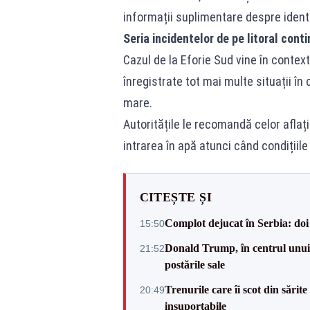
informații suplimentare despre ident
Seria incidentelor de pe litoral cont
Cazul de la Eforie Sud vine în contextu
înregistrate tot mai multe situații în 
mare.
Autoritățile le recomandă celor aflați
intrarea în apă atunci când condițiile
CITEȘTE ȘI
Complot dejucat în Serbia: doi 
15:50
Donald Trump, în centrul unui n
21:52
postările sale
Trenurile care îi scot din sărit
20:49
insuportabile