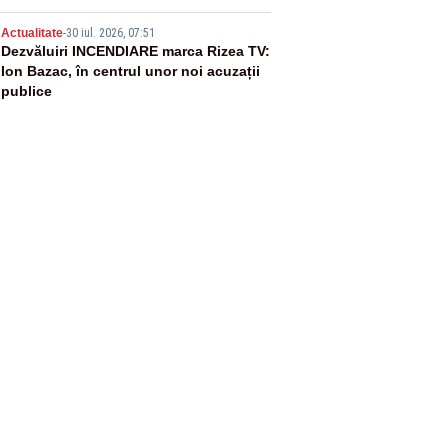
5
Actualitate
-
30 iul. 2026, 07:51
Dezvăluiri INCENDIARE marca Rizea TV:
Ion Bazac, în centrul unor noi acuzații
publice