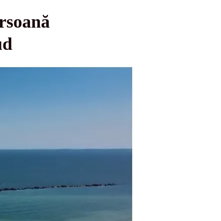
ersoană
ud