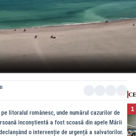
i
CE
1
 pe litoralul românesc, unde numărul cazurilor de
rsoană inconștientă a fost scoasă din apele Mării
declanșând o intervenție de urgență a salvatorilor.