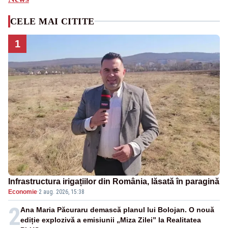
CELE MAI CITITE
1
Infrastructura irigațiilor din România, lăsată în paragină
Economie
·
2 aug. 2026, 15:38
2
Ana Maria Păcuraru demască planul lui Bolojan. O nouă
ediție explozivă a emisiunii „Miza Zilei” la Realitatea