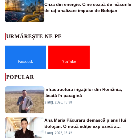
Criza din energie. Cine scapă de măsurile
de raționalizare impuse de Bolojan
URMĂREȘTE-NE PE
Facebook
YouTube
POPULAR
Infrastructura irigațiilor din România,
lăsată în paragină
2 aug. 2026, 15:38
Ana Maria Păcuraru demască planul lui
Bolojan. O nouă ediție explozivă a
emisiunii „Miza Zilei” la Realitatea PLUS
2 aug. 2026, 15:42