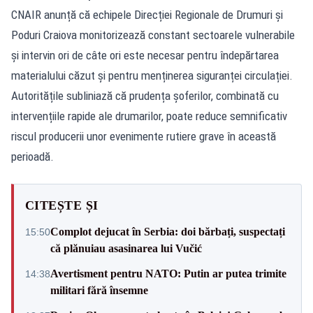
CNAIR anunță că echipele Direcției Regionale de Drumuri și
Poduri Craiova monitorizează constant sectoarele vulnerabile
și intervin ori de câte ori este necesar pentru îndepărtarea
materialului căzut și pentru menținerea siguranței circulației.
Autoritățile subliniază că prudența șoferilor, combinată cu
intervențiile rapide ale drumarilor, poate reduce semnificativ
riscul producerii unor evenimente rutiere grave în această
perioadă.
CITEȘTE ȘI
Complot dejucat în Serbia: doi bărbați, suspectați
15:50
că plănuiau asasinarea lui Vučić
Avertisment pentru NATO: Putin ar putea trimite
14:38
militari fără însemne