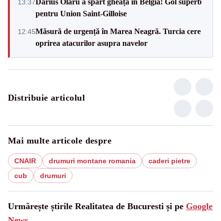
Darius Olaru a spart gheața în Belgia! Gol superb
13:37
pentru Union Saint-Gilloise
Măsură de urgență în Marea Neagră. Turcia cere
12:45
oprirea atacurilor asupra navelor
Distribuie articolul
Mai multe articole despre
CNAIR
drumuri montane romania
caderi pietre
cub
drumuri
Urmărește știrile Realitatea de Bucuresti și pe
Google
News