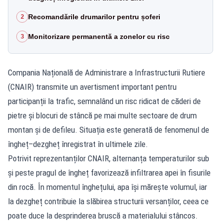
Recomandările drumarilor pentru șoferi
2
Monitorizare permanentă a zonelor cu risc
3
Compania Națională de Administrare a Infrastructurii Rutiere
(CNAIR) transmite un avertisment important pentru
participanții la trafic, semnalând un risc ridicat de căderi de
pietre și blocuri de stâncă pe mai multe sectoare de drum
montan și de defileu. Situația este generată de fenomenul de
îngheț–dezgheț înregistrat în ultimele zile.
Potrivit reprezentanților CNAIR, alternanța temperaturilor sub
și peste pragul de îngheț favorizează infiltrarea apei în fisurile
din rocă. În momentul înghețului, apa își mărește volumul, iar
la dezgheț contribuie la slăbirea structurii versanților, ceea ce
poate duce la desprinderea bruscă a materialului stâncos.