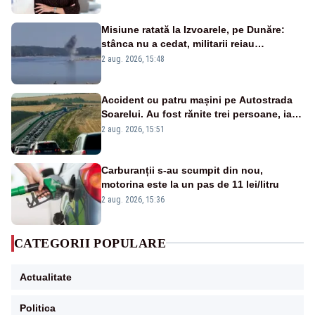
Misiune ratată la Izvoarele, pe Dunăre:
stânca nu a cedat, militarii reiau
detonările luni – VIDEO
2 aug. 2026, 15:48
Accident cu patru mașini pe Autostrada
Soarelui. Au fost rănite trei persoane, iar
traficul se desfășoară cu dificultate
2 aug. 2026, 15:51
Carburanții s-au scumpit din nou,
motorina este la un pas de 11 lei/litru
2 aug. 2026, 15:36
CATEGORII POPULARE
Actualitate
Politica