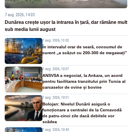
7 aug. 2026, 14:03
Dunărea crește ușor la intrarea în țară, dar rămâne mult
sub media lunii august
7 aug. 2026, 13:02
În intervalul orar de seară, consumul de
curent „a scăzut cu 200-300 de megawați”
7 aug. 2026, 10:57
ANSVSA a negociat, la Ankara, un acord
pentru facilitarea tranzitului prin Turcia al
carcaselor de ovine și bovine
7 aug. 2026, 10:51
Bolojan: Nivelul Dunării asigură o
funcționare a centralei de la Cernavodă
de patru-cinci zile dacă debitele vor
scădea
7 aug. 2026, 10:43