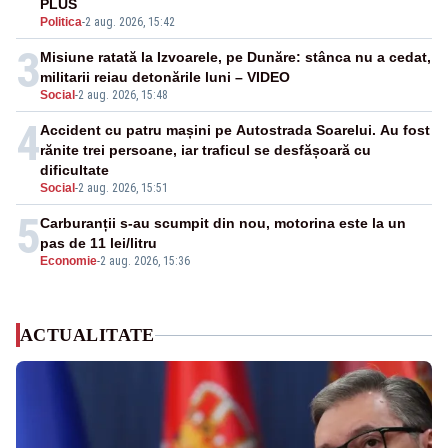
PLUS
Politica
-
2 aug. 2026, 15:42
3
Misiune ratată la Izvoarele, pe Dunăre: stânca nu a cedat,
militarii reiau detonările luni – VIDEO
Social
-
2 aug. 2026, 15:48
4
Accident cu patru mașini pe Autostrada Soarelui. Au fost
rănite trei persoane, iar traficul se desfășoară cu
dificultate
Social
-
2 aug. 2026, 15:51
5
Carburanții s-au scumpit din nou, motorina este la un
pas de 11 lei/litru
Economie
-
2 aug. 2026, 15:36
ACTUALITATE