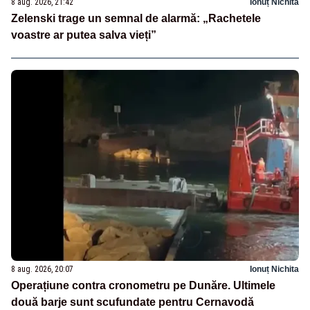
8 aug. 2026, 21:42
Ionuț Nichita
Zelenski trage un semnal de alarmă: „Rachetele
voastre ar putea salva vieți”
8 aug. 2026, 20:07
Ionuț Nichita
Operațiune contra cronometru pe Dunăre. Ultimele
două barje sunt scufundate pentru Cernavodă