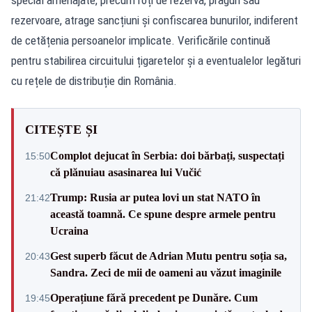
rezervoare, atrage sancțiuni și confiscarea bunurilor, indiferent
de cetățenia persoanelor implicate. Verificările continuă
pentru stabilirea circuitului țigaretelor și a eventualelor legături
cu rețele de distribuție din România.
CITEȘTE ȘI
Complot dejucat în Serbia: doi bărbați, suspectați
15:50
că plănuiau asasinarea lui Vučić
Trump: Rusia ar putea lovi un stat NATO în
21:42
această toamnă. Ce spune despre armele pentru
Ucraina
Gest superb făcut de Adrian Mutu pentru soția sa,
20:43
Sandra. Zeci de mii de oameni au văzut imaginile
Operațiune fără precedent pe Dunăre. Cum
19:45