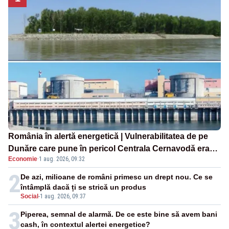
România în alertă energetică | Vulnerabilitatea de pe
Dunăre care pune în pericol Centrala Cernavodă era
Economie
·
1 aug. 2026, 09:32
cunoscută de pe vremea lui Ceaușescu
2
De azi, milioane de români primesc un drept nou. Ce se
întâmplă dacă ți se strică un produs
Social
-
1 aug. 2026, 09:37
3
Piperea, semnal de alarmă. De ce este bine să avem bani
cash, în contextul alertei energetice?