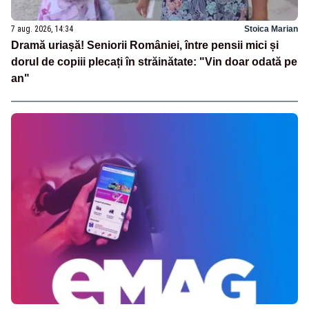
7 aug. 2026, 14:34
Stoica Marian
Dramă uriașă! Seniorii României, între pensii mici și
dorul de copiii plecați în străinătate: "Vin doar odată pe
an"