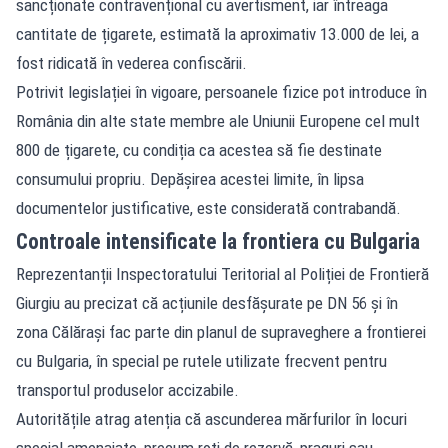
sancționate contravențional cu avertisment, iar întreaga
cantitate de țigarete, estimată la aproximativ 13.000 de lei, a
fost ridicată în vederea confiscării.
Potrivit legislației în vigoare, persoanele fizice pot introduce în
România din alte state membre ale Uniunii Europene cel mult
800 de țigarete, cu condiția ca acestea să fie destinate
consumului propriu. Depășirea acestei limite, în lipsa
documentelor justificative, este considerată contrabandă.
Controale intensificate la frontiera cu Bulgaria
Reprezentanții Inspectoratului Teritorial al Poliției de Frontieră
Giurgiu au precizat că acțiunile desfășurate pe DN 56 și în
zona Călărași fac parte din planul de supraveghere a frontierei
cu Bulgaria, în special pe rutele utilizate frecvent pentru
transportul produselor accizabile.
Autoritățile atrag atenția că ascunderea mărfurilor în locuri
special amenajate, precum roți de rezervă, praguri sau