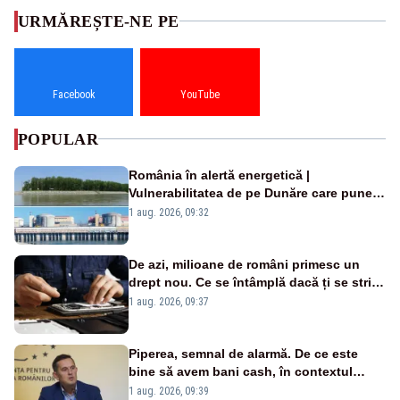
URMĂREȘTE-NE PE
Facebook
YouTube
POPULAR
România în alertă energetică |
Vulnerabilitatea de pe Dunăre care pune
în pericol Centrala Cernavodă era
1 aug. 2026, 09:32
cunoscută de pe vremea lui Ceaușescu
De azi, milioane de români primesc un
drept nou. Ce se întâmplă dacă ți se strică
un produs
1 aug. 2026, 09:37
Piperea, semnal de alarmă. De ce este
bine să avem bani cash, în contextul
alertei energetice?
1 aug. 2026, 09:39