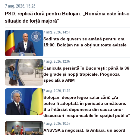
7 aug. 2026, 15:26
PSD, replică dură pentru Bolojan: „România este într-o
situație de forță majoră”
7 aug. 2026, 14:51
Ședința de guvern se amână pentru ora
15:00. Bolojan nu a obținut toate avizele
7 aug. 2026, 12:07
Canicula persistă în București: până la 36
de grade și nopți tropicale. Prognoza
specială a ANM
7 aug. 2026, 11:51
Bolojan, despre legea salarizării: „Ar
putea fi adoptată în perioada următoare.
S-a întârziat depunerea din cauza unor
discursuri iresponsabile în spaţiul public”
7 aug. 2026, 10:57
ANSVSA a negociat, la Ankara, un acord