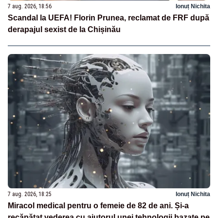
7 aug. 2026, 18:56
Ionuț Nichita
Scandal la UEFA! Florin Prunea, reclamat de FRF după
derapajul sexist de la Chișinău
7 aug. 2026, 18:25
Ionuț Nichita
Miracol medical pentru o femeie de 82 de ani. Și-a
recăpătat vederea cu ajutorul unei tehnologii bazate pe