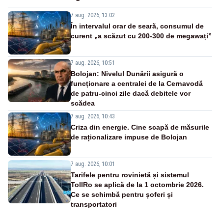
7 aug. 2026, 13:02
În intervalul orar de seară, consumul de
curent „a scăzut cu 200-300 de megawați”
7 aug. 2026, 10:51
Bolojan: Nivelul Dunării asigură o
funcționare a centralei de la Cernavodă
de patru-cinci zile dacă debitele vor
scădea
7 aug. 2026, 10:43
Criza din energie. Cine scapă de măsurile
de raționalizare impuse de Bolojan
7 aug. 2026, 10:01
Tarifele pentru rovinietă și sistemul
TollRo se aplică de la 1 octombrie 2026.
Ce se schimbă pentru șoferi și
transportatori