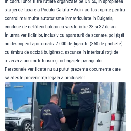
În cadrul unor filtre rutiere organizate pe DN 56, în apropierea
stației de taxare a Podului Calafat–Vidin, au fost oprite pentru
control mai multe autoturisme înmatriculate în Bulgaria,
conduse de cetățeni bulgari cu vârste între 28 și 32 de ani.
În urma verificărilor, inclusiv cu aparatură de scanare, polițiștii
au descoperit aproximativ 7.000 de țigarete (350 de pachete)
cu timbru de acciză bulgăresc, ascunse în interiorul roții de
rezervă a unui autoturism și în bagajele pasagerilor.
Persoanele verificate nu au putut prezenta documente care
să ateste proveniența legală a produselor.