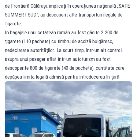
de Frontieră Călărași, implicați în operațiunea națională „SAFE
SUMMER I SUD”, au descoperit alte transporturi ilegale de
țigarete.
În bagajele unui cetățean român au fost găsite 2.200 de
țigarete (110 pachete) cu timbru de acciză bulgăresc,
nedeclarate autorităților. La scurt timp, într-un alt control,
asupra unui pasager aflat într-un autoturism au fost
descoperite 800 de țigarete (40 de pachete), cantitate care
depășea limita legală admisă pentru introducerea în țară.