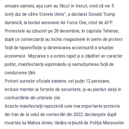
omoare oameni, aşa cum au făcut în trecut, cred că vor fi
loviţi dur de către Statele Unite”, a declarat Donald Trump
duminică, la bordul aeronavei Air Force One, citat de AFP.
Protestele au izbucnit pe 28 decembrie, în capitala Teheran,
după ce comercianții au închis magazinele în semn de protest
față de hiperinflație și deteriorarea accentuată a situației
economice. Mișcarea s-a extins rapid și a căpătat un caracter
politic, manifestanții exprimându-și nemulțumirea față de
conducerea țării.
Potrivit surselor oficiale iraniene, cel puțin 12 persoane,
inclusiv membri ai forțelor de securitate, și-au pierdut viața în
confruntările din ultimele zile.
Aceste manifestații reprezintă cele mai importante proteste
din Iran de la valul de contestări din 2022, declanșate după
moartea lui Mahsa Amini, tânăra reținută de Poliția Moravurilor