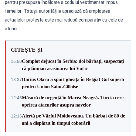
pentru presupusa încălcare a codului vestimentar impus
femeilor. Totuși, autoritățile apreciază că amploarea
actualelor proteste este mai redusă comparativ cu cele de
atunci.
CITEȘTE ȘI
Complot dejucat în Serbia: doi bărbați, suspectați
15:50
că plănuiau asasinarea lui Vučić
Darius Olaru a spart gheața în Belgia! Gol superb
13:37
pentru Union Saint-Gilloise
Măsură de urgență în Marea Neagră. Turcia cere
12:45
oprirea atacurilor asupra navelor
Alertă pe Vârful Moldoveanu. Un bărbat de 80 de
12:16
ani a dispărut în timpul coborârii