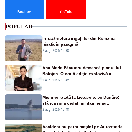
Facebook
YouTube
POPULAR
Infrastructura irigațiilor din România,
lăsată în paragină
2 aug. 2026, 15:38
Ana Maria Păcuraru demască planul lui
Bolojan. O nouă ediție explozivă a
emisiunii „Miza Zilei” la Realitatea PLUS
2 aug. 2026, 15:42
Misiune ratată la Izvoarele, pe Dunăre:
stânca nu a cedat, militarii reiau
detonările luni – VIDEO
2 aug. 2026, 15:48
Accident cu patru mașini pe Autostrada