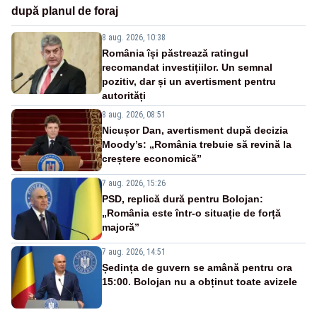
după planul de foraj
8 aug. 2026, 10:38
România își păstrează ratingul
recomandat investițiilor. Un semnal
pozitiv, dar și un avertisment pentru
autorități
8 aug. 2026, 08:51
Nicușor Dan, avertisment după decizia
Moody’s: „România trebuie să revină la
creștere economică”
7 aug. 2026, 15:26
PSD, replică dură pentru Bolojan:
„România este într-o situație de forță
majoră”
7 aug. 2026, 14:51
Ședința de guvern se amână pentru ora
15:00. Bolojan nu a obținut toate avizele