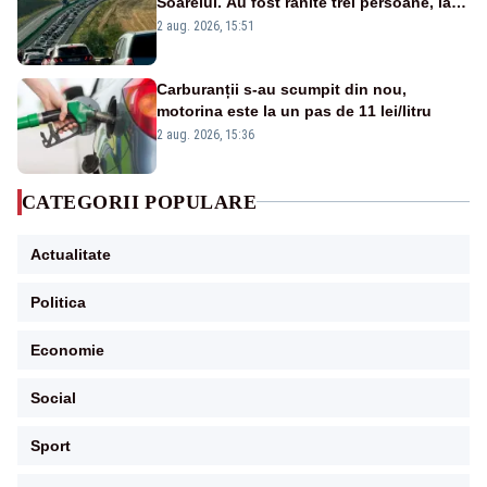
Soarelui. Au fost rănite trei persoane, iar
traficul se desfășoară cu dificultate
2 aug. 2026, 15:51
Carburanții s-au scumpit din nou,
motorina este la un pas de 11 lei/litru
2 aug. 2026, 15:36
CATEGORII POPULARE
Actualitate
Politica
Economie
Social
Sport