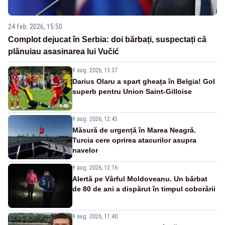
24 feb. 2026, 15:50
Complot dejucat în Serbia: doi bărbați, suspectați că
plănuiau asasinarea lui Vučić
9 aug. 2026, 13:37
Darius Olaru a spart gheața în Belgia! Gol
superb pentru Union Saint-Gilloise
9 aug. 2026, 12:45
Măsură de urgență în Marea Neagră.
Turcia cere oprirea atacurilor asupra
navelor
9 aug. 2026, 12:16
Alertă pe Vârful Moldoveanu. Un bărbat
de 80 de ani a dispărut în timpul coborârii
9 aug. 2026, 11:40