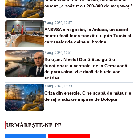
curent „a scăzut cu 200-300 de megawați”
7 aug. 2026, 10:57
ANSVSA a negociat, la Ankara, un acord
pentru facilitarea tranzitului prin Turcia al
carcaselor de ovine și bovine
7 aug. 2026, 10:51
Bolojan: Nivelul Dunării asigură o
funcționare a centralei de la Cernavodă
de patru-cinci zile dacă debitele vor
scădea
7 aug. 2026, 10:43
Criza din energie. Cine scapă de măsurile
de raționalizare impuse de Bolojan
URMĂREȘTE-NE PE