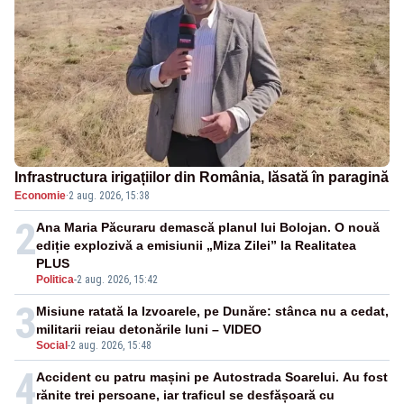
Infrastructura irigațiilor din România, lăsată în paragină
Economie
·
2 aug. 2026, 15:38
2
Ana Maria Păcuraru demască planul lui Bolojan. O nouă
ediție explozivă a emisiunii „Miza Zilei” la Realitatea
PLUS
Politica
-
2 aug. 2026, 15:42
3
Misiune ratată la Izvoarele, pe Dunăre: stânca nu a cedat,
militarii reiau detonările luni – VIDEO
Social
-
2 aug. 2026, 15:48
4
Accident cu patru mașini pe Autostrada Soarelui. Au fost
rănite trei persoane, iar traficul se desfășoară cu