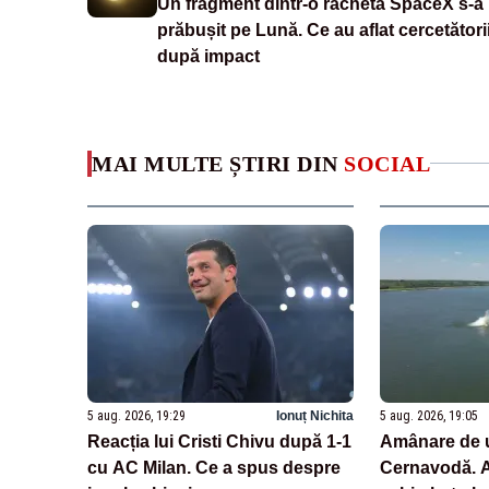
Un fragment dintr-o rachetă SpaceX s-a
prăbușit pe Lună. Ce au aflat cercetători
după impact
MAI MULTE ȘTIRI DIN
SOCIAL
5 aug. 2026, 19:29
Ionuț Nichita
5 aug. 2026, 19:05
Reacția lui Cristi Chivu după 1-1
Amânare de u
cu AC Milan. Ce a spus despre
Cernavodă. Au