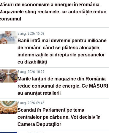
Măsuri de economisire a energiei în România.
Magazinele sting reclamele, iar autoritățile reduc
consumul
5 aug. 2026, 15:03
Banii intră mai devreme pentru milioane
de români: când se plătesc alocațiile,
indemnizațiile și drepturile persoanelor
cu dizabilități
5 aug. 2026, 10:29
Marile lanțuri de magazine din România
reduc consumul de energie. Ce MĂSURI
au anunțat retailerii
5 aug. 2026, 09:46
Scandal în Parlament pe tema
centralelor pe cărbune. Vot decisiv în
Camera Deputaților