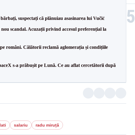
bărbați, suspectați că plănuiau asasinarea lui Vučić
ou scandal. Acuzații privind accesul preferențial la
e pe români. Călătorii reclamă aglomerația și condițiile
aceX s-a prăbușit pe Lună. Ce au aflat cercetătorii după
ati
salariu
radu miruță