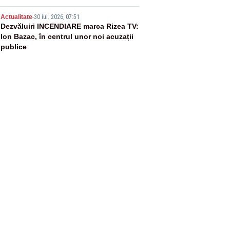
5
Actualitate
-
30 iul. 2026, 07:51
Dezvăluiri INCENDIARE marca Rizea TV:
Ion Bazac, în centrul unor noi acuzații
publice