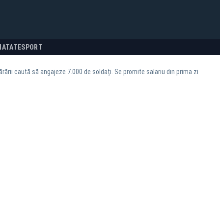
NATATE
SPORT
ărării caută să angajeze 7.000 de soldați. Se promite salariu din prima zi