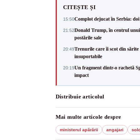
CITEȘTE ȘI
Complot dejucat în Serbia: doi 
15:50
Donald Trump, în centrul unui n
21:52
postările sale
Trenurile care îi scot din sărit
20:49
insuportabile
Un fragment dintr-o rachetă Sp
20:19
impact
Distribuie articolul
Mai multe articole despre
ministerul apărării
angajari
sold