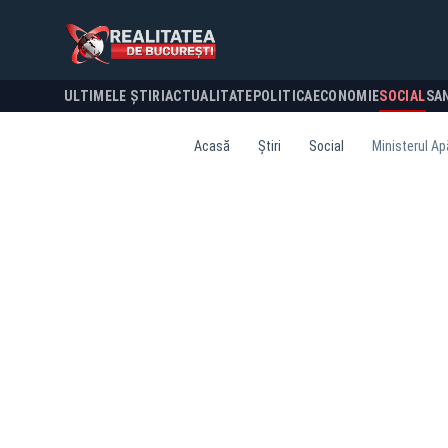
ULTIMELE ȘTIRI
ACTUALITATE
POLITICA
ECONOMIE
SOCIAL
SA
Acasă
Știri
Social
Ministerul Ap