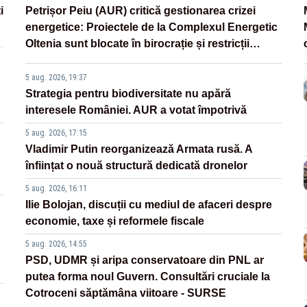
i
Petrișor Peiu (AUR) critică gestionarea crizei
energetice: Proiectele de la Complexul Energetic
Oltenia sunt blocate în birocrație și restricții
legislative
5 aug. 2026, 19:37
Strategia pentru biodiversitate nu apără
interesele României. AUR a votat împotrivă
5 aug. 2026, 17:15
Vladimir Putin reorganizează Armata rusă. A
înființat o nouă structură dedicată dronelor
5 aug. 2026, 16:11
Ilie Bolojan, discuții cu mediul de afaceri despre
economie, taxe și reformele fiscale
5 aug. 2026, 14:55
PSD, UDMR și aripa conservatoare din PNL ar
putea forma noul Guvern. Consultări cruciale la
Cotroceni săptămâna viitoare - SURSE