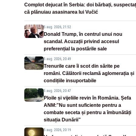
Complot dejucat în Serbia: doi bărbați, suspectaț
că plănuiau asasinarea lui Vučić
5 aug. 2026, 21:52
Donald Trump, în centrul unui nou
scandal. Acuzații privind accesul
preferențial la postările sale
5 aug. 2026, 20:49
Trenurile care îi scot din sărite pe
români. Călătorii reclamă aglomerația și
condițiile insuportabile
5 aug. 2026, 20:47
Ploile și vijeliile revin în România. Șefa
ANM:”Nu sunt suficiente pentru a
combate seceta și pentru a îmbunătăți
situația Dunării”
5 aug. 2026, 20:19