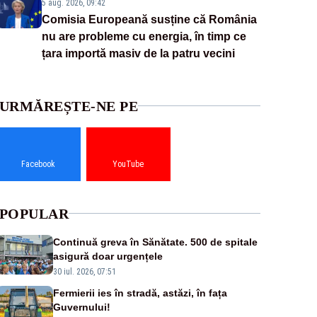
5 aug. 2026, 09:42
Comisia Europeană susține că România
nu are probleme cu energia, în timp ce
țara importă masiv de la patru vecini
URMĂREȘTE-NE PE
Facebook
YouTube
POPULAR
Continuă greva în Sănătate. 500 de spitale
asigură doar urgențele
30 iul. 2026, 07:51
Fermierii ies în stradă, astăzi, în fața
Guvernului!