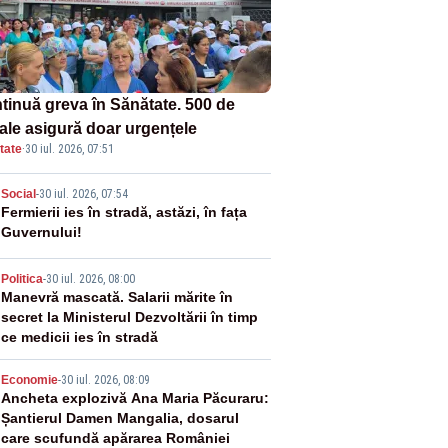
tinuă greva în Sănătate. 500 de
tale asigură doar urgențele
tate
·
30 iul. 2026, 07:51
2
Social
-
30 iul. 2026, 07:54
Fermierii ies în stradă, astăzi, în fața
Guvernului!
3
Politica
-
30 iul. 2026, 08:00
Manevră mascată. Salarii mărite în
secret la Ministerul Dezvoltării în timp
ce medicii ies în stradă
4
Economie
-
30 iul. 2026, 08:09
Ancheta explozivă Ana Maria Păcuraru:
Șantierul Damen Mangalia, dosarul
care scufundă apărarea României