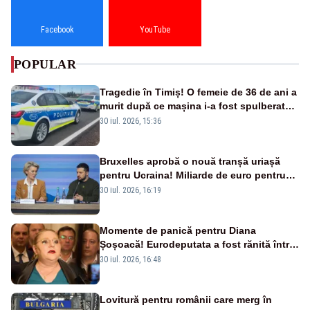
Facebook
YouTube
POPULAR
Tragedie în Timiș! O femeie de 36 de ani a
murit după ce mașina i-a fost spulberată
de tren
30 iul. 2026, 15:36
Bruxelles aprobă o nouă tranșă uriașă
pentru Ucraina! Miliarde de euro pentru
armament și apărare
30 iul. 2026, 16:19
Momente de panică pentru Diana
Șoșoacă! Eurodeputata a fost rănită într-
un accident rutier
30 iul. 2026, 16:48
Lovitură pentru românii care merg în