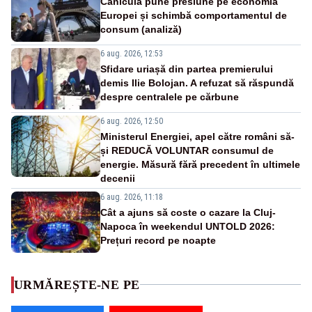
Canicula pune presiune pe economia
Europei și schimbă comportamentul de
consum (analiză)
6 aug. 2026, 12:53
Sfidare uriașă din partea premierului
demis Ilie Bolojan. A refuzat să răspundă
despre centralele pe cărbune
6 aug. 2026, 12:50
Ministerul Energiei, apel către români să-
și REDUCĂ VOLUNTAR consumul de
energie. Măsură fără precedent în ultimele
decenii
6 aug. 2026, 11:18
Cât a ajuns să coste o cazare la Cluj-
Napoca în weekendul UNTOLD 2026:
Prețuri record pe noapte
URMĂREȘTE-NE PE