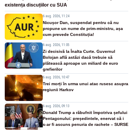
existența discuțiilor cu SUA
6 aug. 2026, 11:24
Nicușor Dan, suspendat pentru că nu
propune un nume de prim-ministru, așa
cum prevede Constituția!
6 aug. 2026, 11:05
Zi decisivă la Înalta Curte. Guvernul
Bolojan află astăzi dacă trebuie să
plătească aproape un miliard de euro
grefierilor
6 aug. 2026, 10:47
Trei morți în urma unui atac rusesc asupra
regiunii Harkov
6 aug. 2026, 09:13
Donald Trump a răbufnit împotriva șefului
Pentagonului: președintele, enervat că i
s-ar fi ascuns penuria de rachete – SURSE