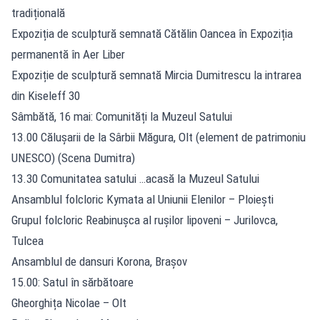
tradițională
Expoziția de sculptură semnată Cătălin Oancea în Expoziția
permanentă în Aer Liber
Expoziție de sculptură semnată Mircia Dumitrescu la intrarea
din Kiseleff 30
Sâmbătă, 16 mai: Comunități la Muzeul Satului
13.00 Călușarii de la Sârbii Măgura, Olt (element de patrimoniu
UNESCO) (Scena Dumitra)
13.30 Comunitatea satului …acasă la Muzeul Satului
Ansamblul folcloric Kymata al Uniunii Elenilor – Ploiești
Grupul folcloric Reabinușca al rușilor lipoveni – Jurilovca,
Tulcea
Ansamblul de dansuri Korona, Brașov
15.00: Satul în sărbătoare
Gheorghița Nicolae – Olt