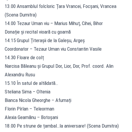
13.00 Ansamblul folcloric Țara Vrancei, Focșani, Vrancea
(Scena Dumitra)
14.00 Tezaur Uman viu – Marius Mihuț, Cihei, Bihor
Donație și recital vioară cu goarnă
14.15 Grupul Țiterașii de la Galeșu, Argeș
Coordonator – Tezaur Uman viu Constantin Vasile
14.30 Floare de colț
Narcisa Băleanu și Grupul Dor, Lior, Dor, Prof. coord. Alin
Alexandru Rusu
15.10 În satul de altădată…
Steliana Sima – Oltenia
Bianca Nicola Gheorghe – Afumați
Florin Pîrlan – Teleorman
Alexia Geamănu – Botoșani
18.00 Pe strune de țambal…la aniversare! (Scena Dumitra)