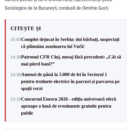
Sociologice de la București, condusă de Dimitrie Gusti.
CITEȘTE ȘI
Complot dejucat în Serbia: doi bărbați, suspectați
15:50
că plănuiau asasinarea lui Vučić
Patronul CFR Cluj, mesaj fără precedent: „Cât să
14:38
mai pierd bani?”
Amenzi de până la 5.000 de lei în Sectorul 1
14:36
pentru trotinete electrice în parcuri și parcarea pe
spații verzi
Concursul Enescu 2026 - ediția aniversară oferă
13:19
aproape o lună de evenimente gratuite pentru
public