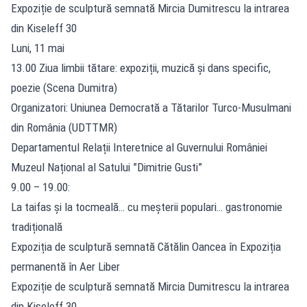
Expoziție de sculptură semnată Mircia Dumitrescu la intrarea
din Kiseleff 30
Luni, 11 mai
13.00 Ziua limbii tătare: expoziții, muzică și dans specific,
poezie (Scena Dumitra)
Organizatori: Uniunea Democrată a Tătarilor Turco-Musulmani
din România (UDTTMR)
Departamentul Relații Interetnice al Guvernului României
Muzeul Național al Satului ”Dimitrie Gusti”
9.00 – 19.00:
La taifas și la tocmeală… cu meșterii populari… gastronomie
tradițională
Expoziția de sculptură semnată Cătălin Oancea în Expoziția
permanentă în Aer Liber
Expoziție de sculptură semnată Mircia Dumitrescu la intrarea
din Kiseleff 30