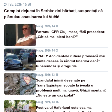
24 feb. 2026, 15:50
Complot dejucat în Serbia: doi bărbați, suspectați că
plănuiau asasinarea lui Vučić
6 aug. 2026, 14:38
Patronul CFR Cluj, mesaj fără precedent:
„Cât să mai pierd bani?”
6 aug. 2026, 14:07
CNAIR: Accidentele rutiere provoacă mai
multe decese în rândul tinerilor decât
tuberculoza și drogurile
6 aug. 2026, 13:48
Scandalul inimii desenate pe
Transfăgărășan scoate la iveală o
problemă mult mai gravă. Ghizii montani:
„Nu este un caz izolat”
6 aug. 2026, 13:16
Festivalul Haferland este cea mai