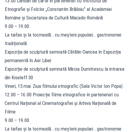
13.00 Lansări de carte în parteneriat cu Institutul de
Etnografie și Folclor „Constantin Brăiloiu” al Academiei
Române și Societatea de Cultură Macedo-Română
9.00 – 19.00
La taifas și la tocmeală… cu meșterii populari… gastronomie
tradițională
Expoziția de sculptură semnată Cătălin Oancea în Expoziția
permanentă în Aer Liber
Expoziție de sculptură semnată Mircia Dumitrescu la intrarea
din Kiseleff 30
Vineri, 15 mai: Ziua filmului etnografic (Sala Victor Ion Popa)
12.00 – 16.00 Proiecție filme etnografice în parteneriat cu
Centrul Național al Cinematografiei și Arhiva Națională de
Filme
9.00 – 19.00
La taifas și la tocmeală… cu meșterii populari… gastronomie