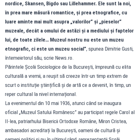
nordice, Skansen, Bigdo sau Lillehammer. Ele sunt la noi,
în prea mare măsură romantice, și prea etnografice, cu
luare aminte mai mult asupra „valorilor” și „pieselor”
muzeale, decât a omului de astăzi și a mediului și faptelor
lui, de toate zilele… Muzeul nostru nu este un muzeu
etnografic, ci este un muzeu social”
, spunea Dimitrie Gusti,
întemeietorul său, scrie
News.ro
.
Părintele Școlii Sociologice de la București, împreună cu elita
culturală a vremii, a reușit să creeze într-un timp extrem de
scurt o instituție științifică și de artă ce a devenit, în timp, un
reper cultural la nivel internațional.
La evenimentul din 10 mai 1936, atunci când se inaugura
oficial „Muzeul Satului Românesc” au participat regele Carol al
II-lea, patriarhului Bisericii Ortodoxe Române, Miron Cristea,
ambasadori acreditați la București, oameni de cultură și
oameni politici și nu în ultimul rând, reprezentanții Școlii