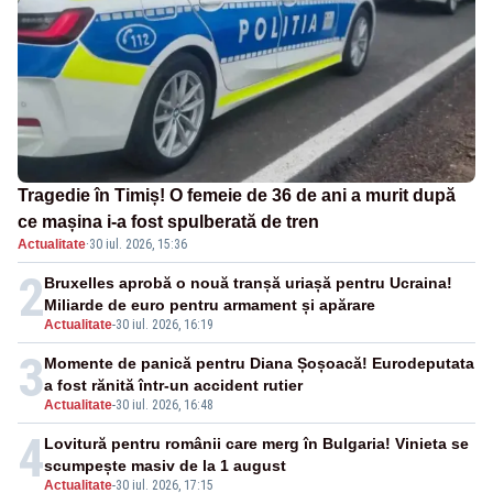
Tragedie în Timiș! O femeie de 36 de ani a murit după
ce mașina i-a fost spulberată de tren
Actualitate
·
30 iul. 2026, 15:36
2
Bruxelles aprobă o nouă tranșă uriașă pentru Ucraina!
Miliarde de euro pentru armament și apărare
Actualitate
-
30 iul. 2026, 16:19
3
Momente de panică pentru Diana Șoșoacă! Eurodeputata
a fost rănită într-un accident rutier
Actualitate
-
30 iul. 2026, 16:48
4
Lovitură pentru românii care merg în Bulgaria! Vinieta se
scumpește masiv de la 1 august
Actualitate
-
30 iul. 2026, 17:15