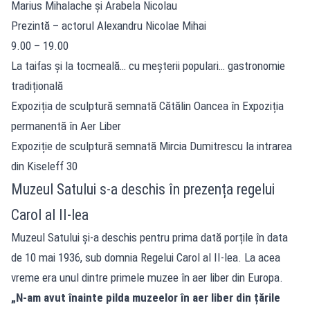
Marius Mihalache și Arabela Nicolau
Prezintă – actorul Alexandru Nicolae Mihai
9.00 – 19.00
La taifas și la tocmeală… cu meșterii populari… gastronomie
tradițională
Expoziția de sculptură semnată Cătălin Oancea în Expoziția
permanentă în Aer Liber
Expoziție de sculptură semnată Mircia Dumitrescu la intrarea
din Kiseleff 30
Muzeul Satului s-a deschis în prezența regelui
Carol al II-lea
Muzeul Satului și-a deschis pentru prima dată porțile în data
de 10 mai 1936, sub domnia Regelui Carol al II-lea. La acea
vreme era unul dintre primele muzee în aer liber din Europa.
„N-am avut înainte pilda muzeelor în aer liber din țările