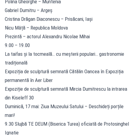
Polina Gheorghe – Muntenia
Gabriel Dumitru – Argeș
Cristina Drăgan Diaconescu – Prisăcani, Iași
Nicu Mâță – Republica Moldova
Prezintă – actorul Alexandru Nicolae Mihai
9.00 – 19.00
La taifas și la tocmeală… cu meșterii populari… gastronomie
tradițională
Expoziția de sculptură semnată Cătălin Oancea în Expoziția
permanentă în Aer Liber
Expoziție de sculptură semnată Mircia Dumitrescu la intrarea
din Kiseleff 30
Duminică, 17 mai: Ziua Muzeului Satului – Deschideți porțile
mari!
9.30 Slujbă TE DEUM (Biserica Turea) oficiată de Protosinghel
Ignatie