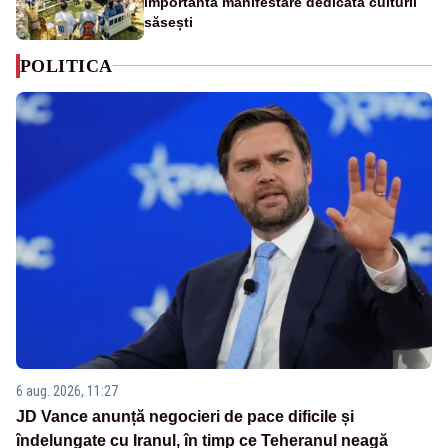
importantă manifestare dedicată culturii
săsești
POLITICA
6 aug. 2026, 11:27
JD Vance anunță negocieri de pace dificile și
îndelungate cu Iranul, în timp ce Teheranul neagă