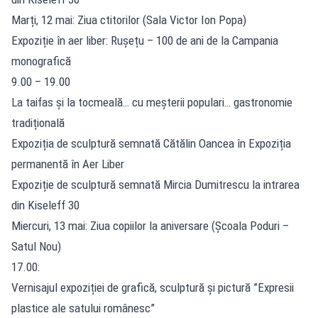
Marți, 12 mai: Ziua ctitorilor (Sala Victor Ion Popa)
Expoziție în aer liber: Rușețu – 100 de ani de la Campania
monografică
9.00 – 19.00
La taifas și la tocmeală… cu meșterii populari… gastronomie
tradițională
Expoziția de sculptură semnată Cătălin Oancea în Expoziția
permanentă în Aer Liber
Expoziție de sculptură semnată Mircia Dumitrescu la intrarea
din Kiseleff 30
Miercuri, 13 mai: Ziua copiilor la aniversare (Școala Poduri –
Satul Nou)
17.00:
Vernisajul expoziției de grafică, sculptură și pictură ”Expresii
plastice ale satului românesc”