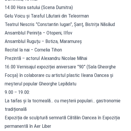
14.00 Hora satului (Scena Dumitra)
Gelu Voicu și Taraful Lăutarii din Teleorman
Teatrul Nescris ”Constantin Iugan”, Șanț, Bistrița Năsăud
Ansamblul Perinița – Otopeni, Ilfov
Ansamblul Ruguțu – Botiza, Maramureș
Recital la nai – Cornelia Tihon
Prezintă – actorul Alexandru Nicolae Mihai
16.00 Vernisajul expoziției aniversare ”90” (Sala Gheorghe
Focșa) în colaborare cu artistul plastic Ileana Oancea și
meșterul popular Gheorghe Lepădatu
9.00 – 19.00:
La taifas și la tocmeală… cu meșterii populari… gastronomie
tradițională
Expoziția de sculptură semnată Cătălin Oancea în Expoziția
permanentă în Aer Liber