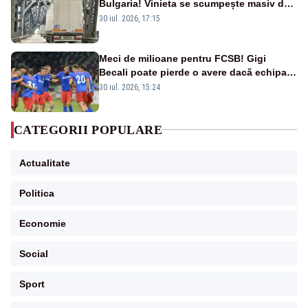
Bulgaria! Vinieta se scumpește masiv de
la 1 august
30 iul. 2026, 17:15
Meci de milioane pentru FCSB! Gigi
Becali poate pierde o avere dacă echipa
este eliminată de FK Auda
30 iul. 2026, 15:24
CATEGORII POPULARE
Actualitate
Politica
Economie
Social
Sport