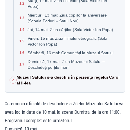
Marți, 12 mai: Ziua ctitorilor (Sala Victor Ion
1.2
Popa)
Miercuri, 13 mai: Ziua copiilor la aniversare
1.3
(Școala Poduri – Satul Nou)
Joi, 14 mai: Ziua cărților (Sala Victor Ion Popa)
1.4
Vineri, 15 mai: Ziua filmului etnografic (Sala
1.5
Victor Ion Popa)
Sâmbătă, 16 mai: Comunități la Muzeul Satului
1.6
Duminică, 17 mai: Ziua Muzeului Satului –
1.7
Deschideți porțile mari!
Muzeul Satului s-a deschis în prezența regelui Carol
2
al II-lea
Ceremonia oficială de deschidere a Zilelor Muzeului Satului va
avea loc în data de 10 mai, la scena Dumitra, de la ora 11:00.
Programul complet este următorul:
Duminică, 10 mai