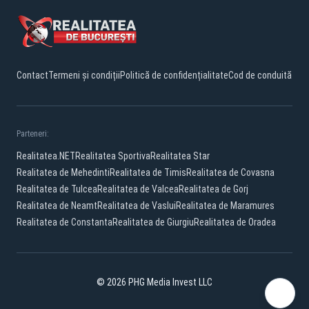
Contact
Termeni și condiții
Politică de confidențialitate
Cod de conduită
Parteneri:
Realitatea.NET
Realitatea Sportiva
Realitatea Star
Realitatea de Mehedinti
Realitatea de Timis
Realitatea de Covasna
Realitatea de Tulcea
Realitatea de Valcea
Realitatea de Gorj
Realitatea de Neamt
Realitatea de Vaslui
Realitatea de Maramures
Realitatea de Constanta
Realitatea de Giurgiu
Realitatea de Oradea
© 2026 PHG Media Invest LLC
Facebook
YouTube