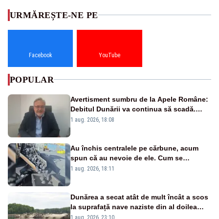
URMĂREȘTE-NE PE
Facebook
YouTube
POPULAR
Avertisment sumbru de la Apele Române:
Debitul Dunării va continua să scadă.
Cernavodă s-ar putea închide în 4 zile
1 aug. 2026, 18:08
Au închis centralele pe cărbune, acum
spun că au nevoie de ele. Cum se
pasează vina în plină criză energetică
1 aug. 2026, 18:11
Dunărea a secat atât de mult încât a scos
la suprafață nave naziste din al doilea
război mondial
1 aug. 2026, 23:10