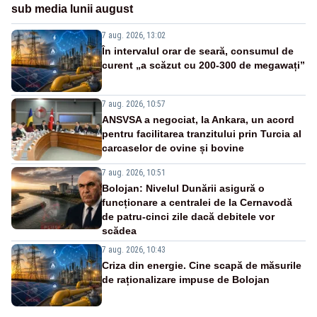
sub media lunii august
7 aug. 2026, 13:02
În intervalul orar de seară, consumul de
curent „a scăzut cu 200-300 de megawați”
7 aug. 2026, 10:57
ANSVSA a negociat, la Ankara, un acord
pentru facilitarea tranzitului prin Turcia al
carcaselor de ovine și bovine
7 aug. 2026, 10:51
Bolojan: Nivelul Dunării asigură o
funcționare a centralei de la Cernavodă
de patru-cinci zile dacă debitele vor
scădea
7 aug. 2026, 10:43
Criza din energie. Cine scapă de măsurile
de raționalizare impuse de Bolojan