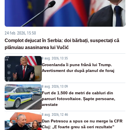
24 feb. 2026, 15:50
Complot dejucat în Serbia: doi bărbați, suspectați că
plănuiau asasinarea lui Vučić
8 aug. 2026, 13:35
Groenlanda îi pune frână lui Trump.
Avertisment dur după planul de foraj
8 aug. 2026, 13:09
Furt de 1.500 de metri de cabluri din
parcuri fotovoltaice. Șapte persoane,
arestate
8 aug. 2026, 12:46
Dan Petrescu a spus ce nu merge la CFR
Cluj: „E foarte greu să ceri rezultate”