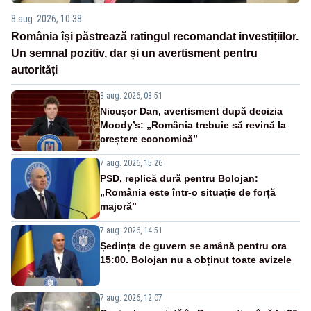
8 aug. 2026, 10:38
România își păstrează ratingul recomandat investițiilor.
Un semnal pozitiv, dar și un avertisment pentru
autorități
8 aug. 2026, 08:51
Nicușor Dan, avertisment după decizia
Moody’s: „România trebuie să revină la
creștere economică”
7 aug. 2026, 15:26
PSD, replică dură pentru Bolojan:
„România este într-o situație de forță
majoră”
7 aug. 2026, 14:51
Ședința de guvern se amână pentru ora
15:00. Bolojan nu a obținut toate avizele
7 aug. 2026, 12:07