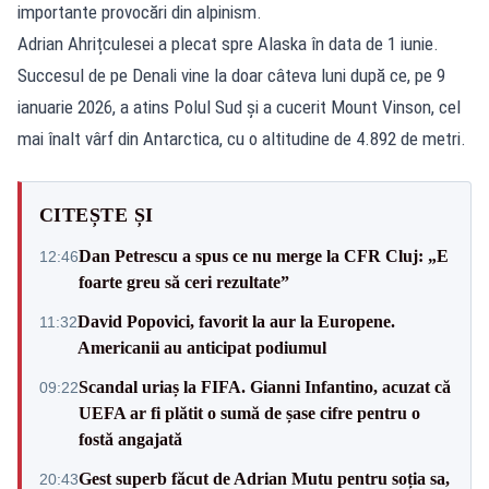
importante provocări din alpinism.
Adrian Ahrițculesei a plecat spre Alaska în data de 1 iunie.
Succesul de pe Denali vine la doar câteva luni după ce, pe 9
ianuarie 2026, a atins Polul Sud și a cucerit Mount Vinson, cel
mai înalt vârf din Antarctica, cu o altitudine de 4.892 de metri.
CITEȘTE ȘI
Dan Petrescu a spus ce nu merge la CFR Cluj: „E
12:46
foarte greu să ceri rezultate”
David Popovici, favorit la aur la Europene.
11:32
Americanii au anticipat podiumul
Scandal uriaș la FIFA. Gianni Infantino, acuzat că
09:22
UEFA ar fi plătit o sumă de șase cifre pentru o
fostă angajată
Gest superb făcut de Adrian Mutu pentru soția sa,
20:43