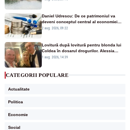
Daniel Udrescu: De ce patrimoniul va
deveni conceptul central al economiei
viitoare?
2 aug. 2026, 09:22
Lovitură după lovitură pentru blonda lui
Coldea în dosarul drogurilor. Alessia
Păcuraru explică decizia magistraților
1 aug. 2026, 14:39
CATEGORII POPULARE
Actualitate
Politica
Economie
Social