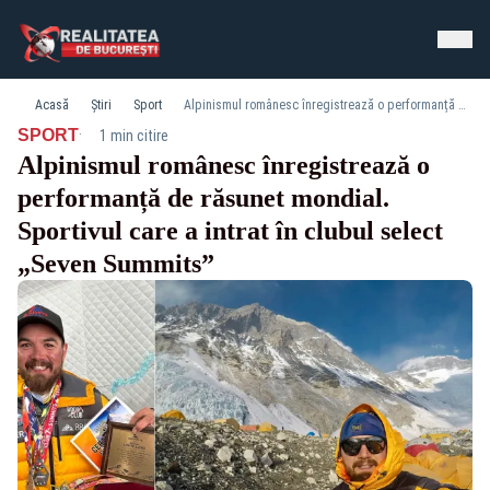
Acasă
Știri
Sport
Alpinismul românesc înregistrează o performanță de răsunet mondial. Sportivul care a intrat în clubul select „Seven Summits”
·
SPORT
1 min citire
Alpinismul românesc înregistrează o
performanță de răsunet mondial.
Sportivul care a intrat în clubul select
„Seven Summits”