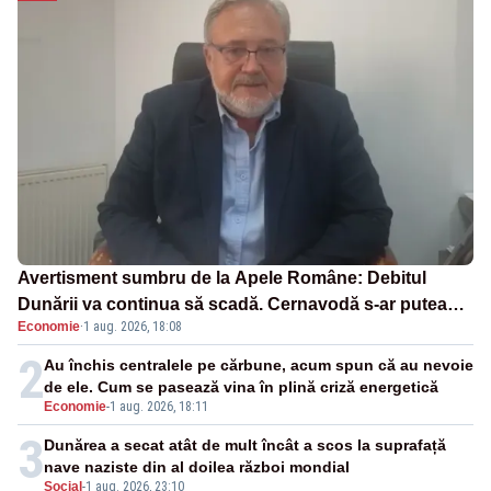
Avertisment sumbru de la Apele Române: Debitul
Dunării va continua să scadă. Cernavodă s-ar putea
Economie
·
1 aug. 2026, 18:08
închide în 4 zile
2
Au închis centralele pe cărbune, acum spun că au nevoie
de ele. Cum se pasează vina în plină criză energetică
Economie
-
1 aug. 2026, 18:11
3
Dunărea a secat atât de mult încât a scos la suprafață
nave naziste din al doilea război mondial
Social
-
1 aug. 2026, 23:10