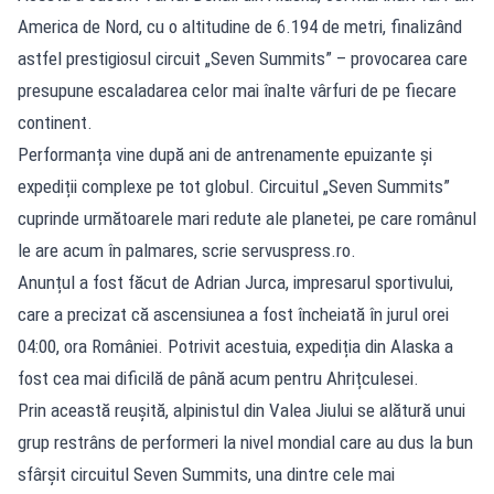
America de Nord, cu o altitudine de 6.194 de metri, finalizând
astfel prestigiosul circuit „Seven Summits” – provocarea care
presupune escaladarea celor mai înalte vârfuri de pe fiecare
continent.
Performanța vine după ani de antrenamente epuizante și
expediții complexe pe tot globul. Circuitul „Seven Summits”
cuprinde următoarele mari redute ale planetei, pe care românul
le are acum în palmares, scrie
servuspress.ro
.
Anunțul a fost făcut de Adrian Jurca, impresarul sportivului,
care a precizat că ascensiunea a fost încheiată în jurul orei
04:00, ora României. Potrivit acestuia, expediția din Alaska a
fost cea mai dificilă de până acum pentru Ahrițculesei.
Prin această reușită, alpinistul din Valea Jiului se alătură unui
grup restrâns de performeri la nivel mondial care au dus la bun
sfârșit circuitul Seven Summits, una dintre cele mai