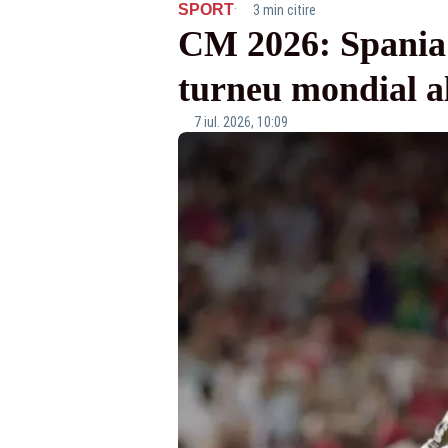
·
SPORT
3 min citire
CM 2026: Spania o
turneu mondial al
7 iul. 2026, 10:09