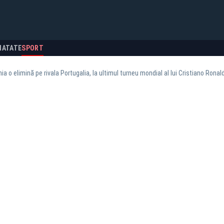
NATATE
SPORT
a o elimină pe rivala Portugalia, la ultimul turneu mondial al lui Cristiano Ronal