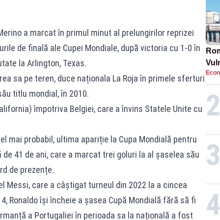
erino a marcat în primul minut al prelungirilor reprizei
urile de finală ale Cupei Mondiale, după victoria cu 1-0 în
Rom
utate la Arlington, Texas.
Vul
Econ
pun
rea sa pe teren, duce naționala La Roja în primele sferturi
cun
său titlu mondial, în 2010.
alifornia) împotriva Belgiei, care a învins Statele Unite cu
l mai probabil, ultima apariție la Cupa Mondială pentru
 de 41 de ani, care a marcat trei goluri la al șaselea său
rd de prezențe.
l Messi, care a câștigat turneul din 2022 la a cincea
014, Ronaldo își încheie a șasea Cupă Mondială fără să fi
rmanță a Portugaliei în perioada sa la națională a fost