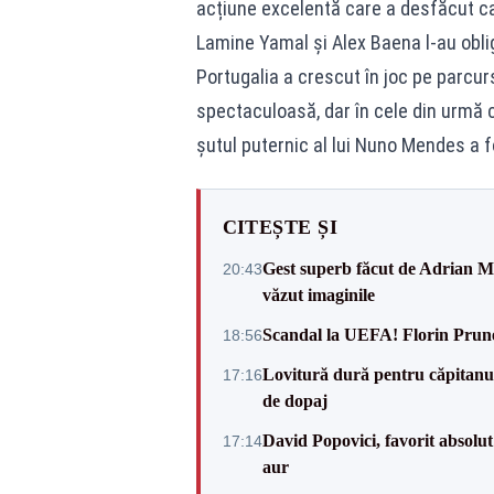
acțiune excelentă care a desfăcut cap
Lamine Yamal și Alex Baena l-au oblig
Portugalia a crescut în joc pe parcur
spectaculoasă, dar în cele din urmă co
șutul puternic al lui Nuno Mendes a f
CITEȘTE ȘI
Gest superb făcut de Adrian Mu
20:43
văzut imaginile
Scandal la UEFA! Florin Prune
18:56
Lovitură dură pentru căpitanul
17:16
de dopaj
David Popovici, favorit absolut
17:14
aur