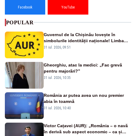
Facebook
YouTube
POPULAR
Guvernul de la Chișinău lovește în
simbolurile identității naționale! Limba
română nu se economisește! Limba
31 iul. 2026, 09:51
română se sărbătorește!
Gheorghiu, atac la medici: „Fac grevă
pentru majorări?”
31 iul. 2026, 10:35
România ar putea avea un nou premier
abia în toamnă
31 iul. 2026, 10:40
Victor Cațavei (AUR): „România – o navă
în derivă sub aspect economic – ca și