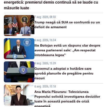
energetică: premierul demis continuă să se laude cu
măsurile luate
7 aug. 2026, 08:03
Trump neagă că SUA se confruntă cu un
deficit de armament
6 aug. 2026, 16:34
Ilie Bolojan evită un răspuns clar despre
averea partenerei sale: „Am respectat
întotdeauna legea”
6 aug. 2026, 15:39
Guvernul a adoptat o hotărâre care
aprobă planurile de pregătire pentru
riscuri
6 aug. 2026, 15:18
Ana Maria Păcuraru: Televiziunea
Poporului solicită investigarea deciziilor
luate în această perioadă de criză
enegetică