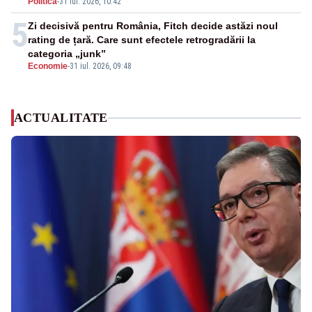
Politica
-
31 iul. 2026, 10:42
5
Zi decisivă pentru România, Fitch decide astăzi noul
rating de țară. Care sunt efectele retrogradării la
categoria „junk”
Economie
-
31 iul. 2026, 09:48
ACTUALITATE