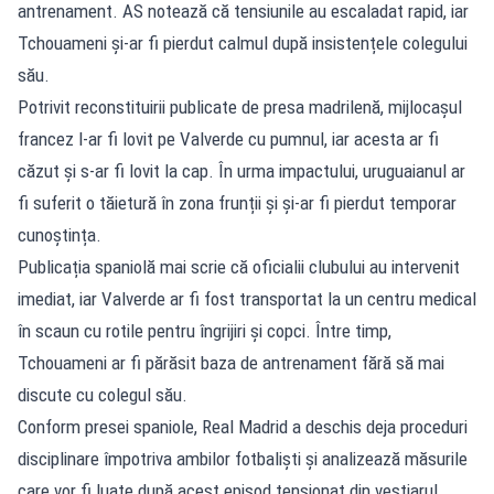
antrenament. AS notează că tensiunile au escaladat rapid, iar
Tchouameni și-ar fi pierdut calmul după insistențele colegului
său.
Potrivit reconstituirii publicate de presa madrilenă, mijlocașul
francez l-ar fi lovit pe Valverde cu pumnul, iar acesta ar fi
căzut și s-ar fi lovit la cap. În urma impactului, uruguaianul ar
fi suferit o tăietură în zona frunții și și-ar fi pierdut temporar
cunoștința.
Publicația spaniolă mai scrie că oficialii clubului au intervenit
imediat, iar Valverde ar fi fost transportat la un centru medical
în scaun cu rotile pentru îngrijiri și copci. Între timp,
Tchouameni ar fi părăsit baza de antrenament fără să mai
discute cu colegul său.
Conform presei spaniole, Real Madrid a deschis deja proceduri
disciplinare împotriva ambilor fotbaliști și analizează măsurile
care vor fi luate după acest episod tensionat din vestiarul