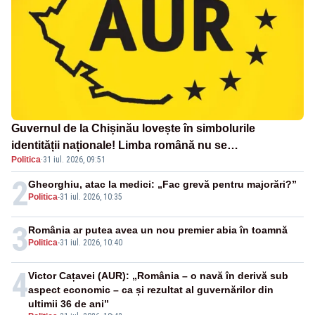
Guvernul de la Chișinău lovește în simbolurile
identității naționale! Limba română nu se
Politica
·
31 iul. 2026, 09:51
economisește! Limba română se sărbătorește!
2
Gheorghiu, atac la medici: „Fac grevă pentru majorări?”
Politica
-
31 iul. 2026, 10:35
3
România ar putea avea un nou premier abia în toamnă
Politica
-
31 iul. 2026, 10:40
4
Victor Cațavei (AUR): „România – o navă în derivă sub
aspect economic – ca și rezultat al guvernărilor din
ultimii 36 de ani”