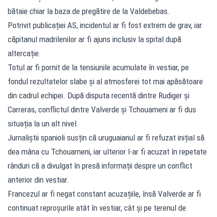
bătaie chiar la baza de pregătire de la Valdebebas.
Potrivit publicației AS, incidentul ar fi fost extrem de grav, iar
căpitanul madrilenilor ar fi ajuns inclusiv la spital după
altercație.
Totul ar fi pornit de la tensiunile acumulate în vestiar, pe
fondul rezultatelor slabe și al atmosferei tot mai apăsătoare
din cadrul echipei. După disputa recentă dintre Rudiger și
Carreras, conflictul dintre Valverde și Tchouameni ar fi dus
situația la un alt nivel.
Jurnaliștii spanioli susțin că uruguaianul ar fi refuzat inițial să
dea mâna cu Tchouameni, iar ulterior l-ar fi acuzat în repetate
rânduri că a divulgat în presă informații despre un conflict
anterior din vestiar.
Francezul ar fi negat constant acuzațiile, însă Valverde ar fi
continuat reproșurile atât în vestiar, cât și pe terenul de