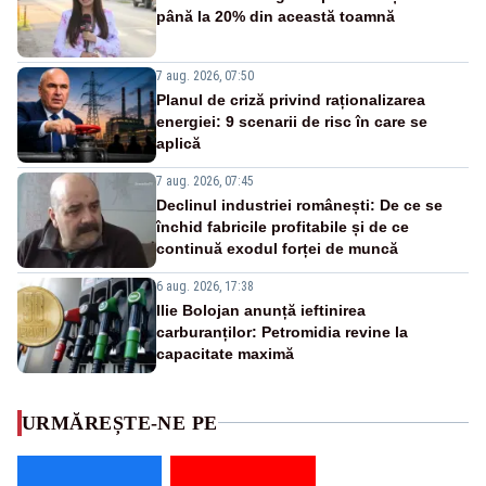
până la 20% din această toamnă
7 aug. 2026, 07:50
Planul de criză privind raționalizarea
energiei: 9 scenarii de risc în care se
aplică
7 aug. 2026, 07:45
Declinul industriei românești: De ce se
închid fabricile profitabile și de ce
continuă exodul forței de muncă
6 aug. 2026, 17:38
Ilie Bolojan anunță ieftinirea
carburanților: Petromidia revine la
capacitate maximă
URMĂREȘTE-NE PE