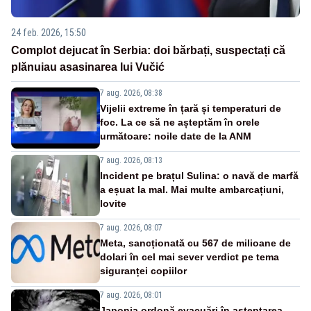
24 feb. 2026, 15:50
Complot dejucat în Serbia: doi bărbați, suspectați că
plănuiau asasinarea lui Vučić
7 aug. 2026, 08:38
Vijelii extreme în țară și temperaturi de
foc. La ce să ne așteptăm în orele
următoare: noile date de la ANM
7 aug. 2026, 08:13
Incident pe brațul Sulina: o navă de marfă
a eșuat la mal. Mai multe ambarcațiuni,
lovite
7 aug. 2026, 08:07
Meta, sancționată cu 567 de milioane de
dolari în cel mai sever verdict pe tema
siguranței copiilor
7 aug. 2026, 08:01
Japonia ordonă evacuări în așteptarea