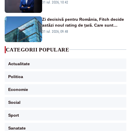
rezultat al guvernărilor din ultimii 36 de
31 iul. 2026, 10:42
ani”
Zi decisivă pentru România, Fitch decide
astăzi noul rating de țară. Care sunt
efectele retrogradării la categoria „junk”
31 iul. 2026, 09:48
CATEGORII POPULARE
Actualitate
Politica
Economie
Social
Sport
Sanatate