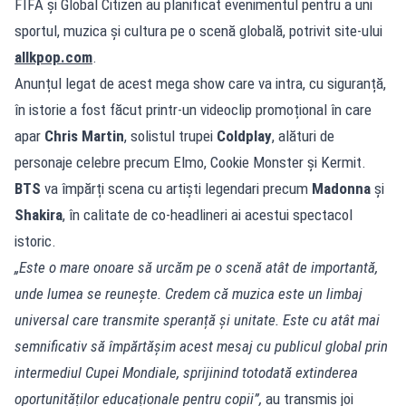
FIFA și Global Citizen au planificat evenimentul pentru a uni
sportul, muzica și cultura pe o scenă globală, potrivit site-ului
allkpop.com
.
Anunțul legat de acest mega show care va intra, cu siguranță,
în istorie a fost făcut printr-un videoclip promoțional în care
apar
Chris Martin
, solistul trupei
Coldplay
, alături de
personaje celebre precum Elmo, Cookie Monster și Kermit.
BTS
va împărți scena cu artiști legendari precum
Madonna
și
Shakira
, în calitate de co-headlineri ai acestui spectacol
istoric.
„Este o mare onoare să urcăm pe o scenă atât de importantă,
unde lumea se reunește. Credem că muzica este un limbaj
universal care transmite speranță și unitate. Este cu atât mai
semnificativ să împărtășim acest mesaj cu publicul global prin
intermediul Cupei Mondiale, sprijinind totodată extinderea
oportunităților educaționale pentru copii”,
au transmis joi