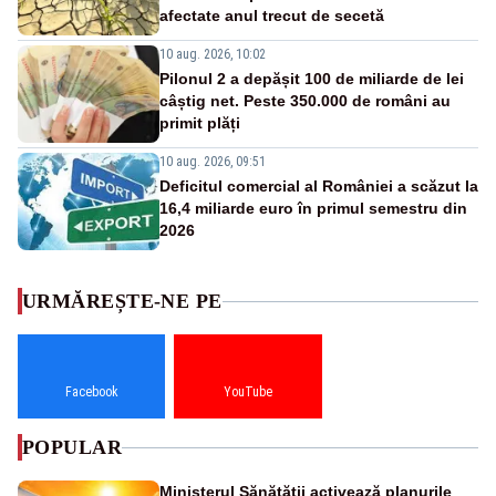
afectate anul trecut de secetă
10 aug. 2026, 10:02
Pilonul 2 a depășit 100 de miliarde de lei
câștig net. Peste 350.000 de români au
primit plăți
10 aug. 2026, 09:51
Deficitul comercial al României a scăzut la
16,4 miliarde euro în primul semestru din
2026
URMĂREȘTE-NE PE
Facebook
YouTube
POPULAR
Ministerul Sănătății activează planurile