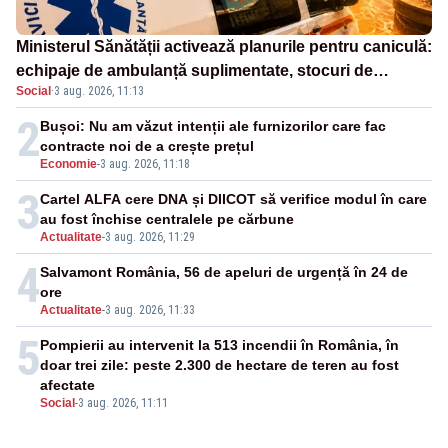
Ministerul Sănătății activează planurile pentru caniculă:
echipaje de ambulanță suplimentate, stocuri de
Social
·
3 aug. 2026, 11:13
medicamente verificate și puncte de apă în spațiile
publice
2
Bușoi: Nu am văzut intenții ale furnizorilor care fac
contracte noi de a crește prețul
Economie
-
3 aug. 2026, 11:18
3
Cartel ALFA cere DNA și DIICOT să verifice modul în care
au fost închise centralele pe cărbune
Actualitate
-
3 aug. 2026, 11:29
4
Salvamont România, 56 de apeluri de urgență în 24 de
ore
Actualitate
-
3 aug. 2026, 11:33
5
Pompierii au intervenit la 513 incendii în România, în
doar trei zile: peste 2.300 de hectare de teren au fost
afectate
Social
-
3 aug. 2026, 11:11