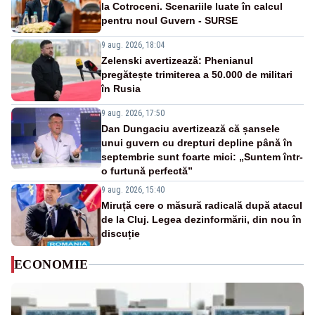
la Cotroceni. Scenariile luate în calcul
pentru noul Guvern - SURSE
9 aug. 2026, 18:04
Zelenski avertizează: Phenianul
pregătește trimiterea a 50.000 de militari
în Rusia
9 aug. 2026, 17:50
Dan Dungaciu avertizează că șansele
unui guvern cu drepturi depline până în
septembrie sunt foarte mici: „Suntem într-
o furtună perfectă”
9 aug. 2026, 15:40
Miruță cere o măsură radicală după atacul
de la Cluj. Legea dezinformării, din nou în
discuție
ECONOMIE