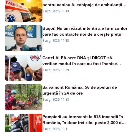
pentru caniculă: echipaje de ambulanță
suplimentate, stocuri de medicamente
3 aug. 2026, 11:13
verificate și puncte de apă în spațiile
publice
Bușoi: Nu am văzut intenții ale furnizorilor
care fac contracte noi de a crește prețul
3 aug. 2026, 11:18
Cartel ALFA cere DNA și DIICOT să
verifice modul în care au fost închise
centralele pe cărbune
3 aug. 2026, 11:29
Salvamont România, 56 de apeluri de
urgență în 24 de ore
3 aug. 2026, 11:33
Pompierii au intervenit la 513 incendii în
România, în doar trei zile: peste 2.300 de
hectare de teren au fost afectate
3 aug. 2026, 11:11