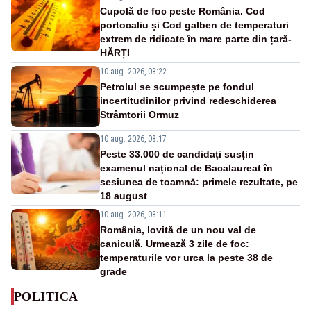
Cupolă de foc peste România. Cod
portocaliu și Cod galben de temperaturi
extrem de ridicate în mare parte din țară-
HĂRȚI
10 aug. 2026, 08:22
Petrolul se scumpește pe fondul
incertitudinilor privind redeschiderea
Strâmtorii Ormuz
10 aug. 2026, 08:17
Peste 33.000 de candidați susțin
examenul național de Bacalaureat în
sesiunea de toamnă: primele rezultate, pe
18 august
10 aug. 2026, 08:11
România, lovită de un nou val de
caniculă. Urmează 3 zile de foc:
temperaturile vor urca la peste 38 de
grade
POLITICA