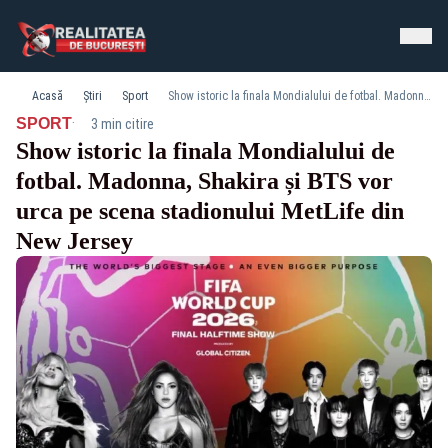
Acasă
Știri
Sport
Show istoric la finala Mondialului de fotbal. Madonna, Shakira și BTS vor urca pe scena stadionului MetLife din New Jersey
·
SPORT
3 min citire
Show istoric la finala Mondialului de
fotbal. Madonna, Shakira și BTS vor
urca pe scena stadionului MetLife din
New Jersey