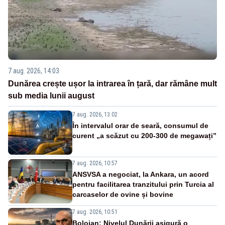
7 aug. 2026, 14:03
Dunărea crește ușor la intrarea în țară, dar rămâne mult
sub media lunii august
7 aug. 2026, 13:02
În intervalul orar de seară, consumul de
curent „a scăzut cu 200-300 de megawați”
7 aug. 2026, 10:57
ANSVSA a negociat, la Ankara, un acord
pentru facilitarea tranzitului prin Turcia al
carcaselor de ovine și bovine
7 aug. 2026, 10:51
Bolojan: Nivelul Dunării asigură o