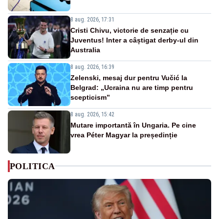
8 aug. 2026, 17:31
Cristi Chivu, victorie de senzație cu
Juventus! Inter a câștigat derby-ul din
Australia
8 aug. 2026, 16:39
Zelenski, mesaj dur pentru Vučić la
Belgrad: „Ucraina nu are timp pentru
scepticism”
8 aug. 2026, 15:42
Mutare importantă în Ungaria. Pe cine
vrea Péter Magyar la președinție
POLITICA