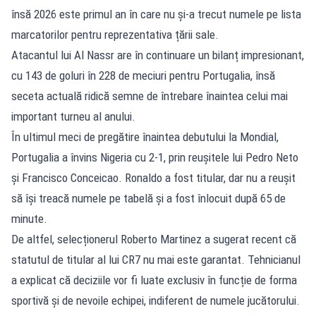
însă 2026 este primul an în care nu și-a trecut numele pe lista
marcatorilor pentru reprezentativa țării sale.
Atacantul lui Al Nassr are în continuare un bilanț impresionant,
cu 143 de goluri în 228 de meciuri pentru Portugalia, însă
seceta actuală ridică semne de întrebare înaintea celui mai
important turneu al anului.
În ultimul meci de pregătire înaintea debutului la Mondial,
Portugalia a învins Nigeria cu 2-1, prin reușitele lui Pedro Neto
și Francisco Conceicao. Ronaldo a fost titular, dar nu a reușit
să își treacă numele pe tabelă și a fost înlocuit după 65 de
minute.
De altfel, selecționerul Roberto Martinez a sugerat recent că
statutul de titular al lui CR7 nu mai este garantat. Tehnicianul
a explicat că deciziile vor fi luate exclusiv în funcție de forma
sportivă și de nevoile echipei, indiferent de numele jucătorului.