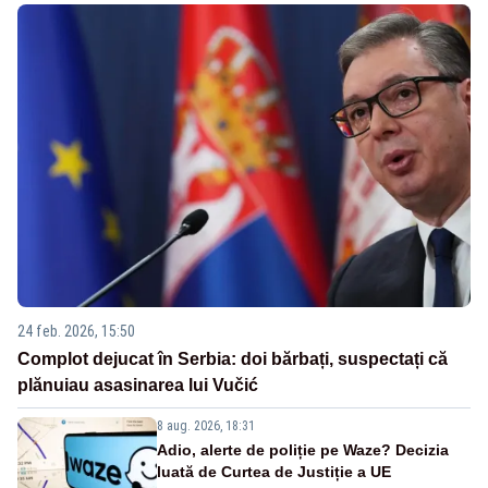
24 feb. 2026, 15:50
Complot dejucat în Serbia: doi bărbați, suspectați că
plănuiau asasinarea lui Vučić
8 aug. 2026, 18:31
Adio, alerte de poliție pe Waze? Decizia
luată de Curtea de Justiție a UE