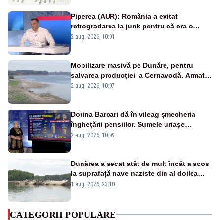
Piperea (AUR): România a evitat
retrogradarea la junk pentru că era o
catastrofă pentru bănci și fondurile de
2 aug. 2026, 10:01
pensii
Mobilizare masivă pe Dunăre, pentru
salvarea producției la Cernavodă. Armata
va detona o stâncă și va devia apa
2 aug. 2026, 10:07
fluviului - IMAGINI AERIENE
Dorina Barcari dă în vileag șmecheria
înghețării pensiilor. Sumele uriașe
pierdute de fiecare român
2 aug. 2026, 10:09
Dunărea a secat atât de mult încât a scos
la suprafață nave naziste din al doilea
război mondial
1 aug. 2026, 23:10
CATEGORII POPULARE