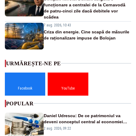
funcționare a centralei de la Cernavodă
de patru-cinci zile dacă debitele vor
scădea
7 aug. 2026, 10:43
Criza din energie. Cine scapă de măsurile
de raționalizare impuse de Bolojan
URMĂREȘTE-NE PE
Facebook
YouTube
POPULAR
Daniel Udrescu: De ce patrimoniul va
deveni conceptul central al economiei
viitoare?
2 aug. 2026, 09:22