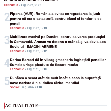
Economie
·
2 aug. 2026, 09:22
2
Piperea (AUR): România a evitat retrogradarea la junk
pentru că era o catastrofă pentru bănci și fondurile de
pensii
Economie
-
2 aug. 2026, 10:01
3
Mobilizare masivă pe Dunăre, pentru salvarea producției
la Cernavodă. Armata va detona o stâncă și va devia apa
fluviului - IMAGINI AERIENE
Economie
-
2 aug. 2026, 10:07
4
Dorina Barcari dă în vileag șmecheria înghețării pensiilor.
Sumele uriașe pierdute de fiecare român
Economie
-
2 aug. 2026, 10:09
5
Dunărea a secat atât de mult încât a scos la suprafață
nave naziste din al doilea război mondial
Social
-
1 aug. 2026, 23:10
ACTUALITATE