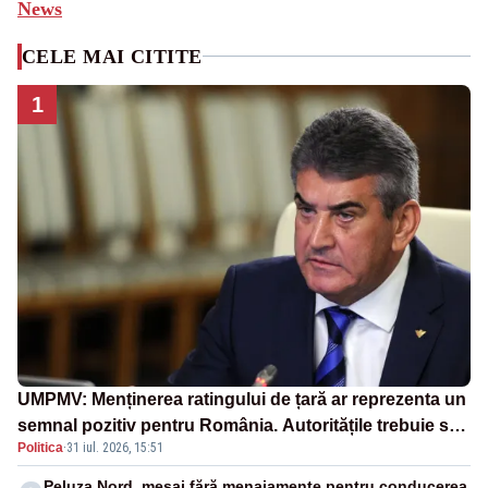
News
CELE MAI CITITE
1
UMPMV: Menținerea ratingului de țară ar reprezenta un
semnal pozitiv pentru România. Autoritățile trebuie să
Politica
·
31 iul. 2026, 15:51
continue consolidarea stabilității economice și
financiare
Peluza Nord, mesaj fără menajamente pentru conducerea