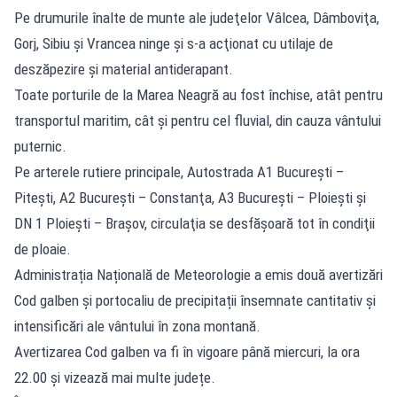
Pe drumurile înalte de munte ale judeţelor Vâlcea, Dâmboviţa,
Gorj, Sibiu şi Vrancea ninge și s-a acţionat cu utilaje de
deszăpezire şi material antiderapant.
Toate porturile de la Marea Neagră au fost închise, atât pentru
transportul maritim, cât şi pentru cel fluvial, din cauza vântului
puternic.
Pe arterele rutiere principale, Autostrada A1 Bucureşti –
Piteşti, A2 Bucureşti – Constanţa, A3 Bucureşti – Ploieşti şi
DN 1 Ploieşti – Braşov, circulaţia se desfăşoară tot în condiţii
de ploaie.
Administrația Națională de Meteorologie a emis două avertizări
Cod galben și portocaliu de precipitații însemnate cantitativ și
intensificări ale vântului în zona montană.
Avertizarea Cod galben va fi în vigoare până miercuri, la ora
22.00 și vizează mai multe județe.