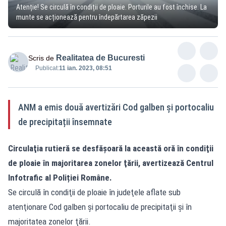
Atenție! Se circulă în condiții de ploaie. Porturile au fost închise. La
munte se acționează pentru îndepărtarea zăpezii
Realitatea de Bucuresti
Scris de
Publicat:
11 ian. 2023, 08:51
ANM a emis două avertizări Cod galben și portocaliu
de precipitații însemnate
Circulaţia rutieră se desfăşoară la această oră în condiţii
de ploaie în majoritarea zonelor ţării, avertizează Centrul
Infotrafic al Poliției Române.
Se circulă în condiţii de ploaie în judeţele aflate sub
atenţionare Cod galben şi portocaliu de precipitaţii şi în
majoritatea zonelor ţării.