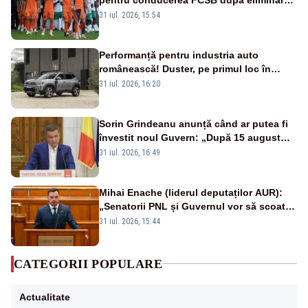
rușinoasă din Conference League
31 iul. 2026, 15:54
Performanță pentru industria auto
românească! Duster, pe primul loc în
topul vânzărilor din Ucraina
31 iul. 2026, 16:20
Sorin Grindeanu anunță când ar putea fi
învestit noul Guvern: „După 15 august
sunt șanse mai mari”
31 iul. 2026, 16:49
Mihai Enache (liderul deputaților AUR):
„Senatorii PNL și Guvernul vor să scoată
la vânzare bunuri publice pentru a stinge
31 iul. 2026, 15:44
datoriile pentru vaccinurile Pfizer!”
CATEGORII POPULARE
Actualitate