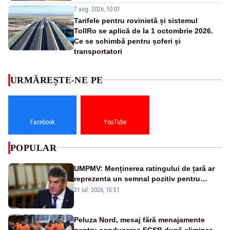
7 aug. 2026, 10:01
Tarifele pentru rovinietă și sistemul
TollRo se aplică de la 1 octombrie 2026.
Ce se schimbă pentru șoferi și
transportatori
URMĂREȘTE-NE PE
Facebook
YouTube
POPULAR
UMPMV: Menținerea ratingului de țară ar
reprezenta un semnal pozitiv pentru
România. Autoritățile trebuie să continue
31 iul. 2026, 15:51
consolidarea stabilității economice și
financiare
Peluza Nord, mesaj fără menajamente
pentru conducerea FCSB după eliminarea