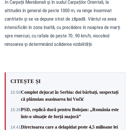
În Carpații Meridionali și în sudul Carpaților Orientali, la
altitudini în general de peste 1000 m, va ninge însemnat
cantitativ și se va depune strat de zăpadă. Vântul va avea
intensificări în zona înaltă, cu precădere în noaptea de marți
spre miercuri, cu rafale de peste 70…90 km/h, viscolind
ninsoarea și determinând scăderea vizibilității.
CITEȘTE ȘI
Complot dejucat în Serbia: doi bărbați, suspectați
15:50
că plănuiau asasinarea lui Vučić
PSD, replică dură pentru Bolojan: „România este
15:26
într-o situație de forță majoră”
Directoarea care a delapidat peste 4,5 milioane lei
14:41