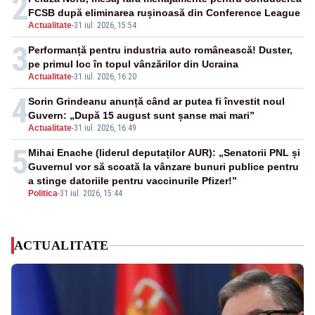
2
FCSB după eliminarea rușinoasă din Conference League
Actualitate
-
31 iul. 2026, 15:54
3
Performanță pentru industria auto românească! Duster,
pe primul loc în topul vânzărilor din Ucraina
Actualitate
-
31 iul. 2026, 16:20
4
Sorin Grindeanu anunță când ar putea fi învestit noul
Guvern: „După 15 august sunt șanse mai mari”
Actualitate
-
31 iul. 2026, 16:49
5
Mihai Enache (liderul deputaților AUR): „Senatorii PNL și
Guvernul vor să scoată la vânzare bunuri publice pentru
a stinge datoriile pentru vaccinurile Pfizer!”
Politica
-
31 iul. 2026, 15:44
ACTUALITATE