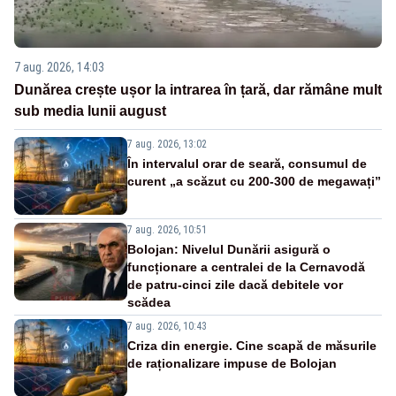
7 aug. 2026, 14:03
Dunărea crește ușor la intrarea în țară, dar rămâne mult
sub media lunii august
7 aug. 2026, 13:02
În intervalul orar de seară, consumul de
curent „a scăzut cu 200-300 de megawați”
7 aug. 2026, 10:51
Bolojan: Nivelul Dunării asigură o
funcționare a centralei de la Cernavodă
de patru-cinci zile dacă debitele vor
scădea
7 aug. 2026, 10:43
Criza din energie. Cine scapă de măsurile
de raționalizare impuse de Bolojan