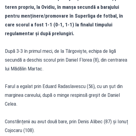
teren propriu, la Ovidiu, în manșa secundă a barajului
pentru menținere/promovare în Superliga de fotbal, în
care scorul a fost 1-1 (0-1, 1-1) la finalul timpului
regulamentar și după prelungiri.
După 3-3 în primul meci, de la Târgoviște, echipa de ligă
secundă a deschis scorul prin Daniel Florea (8), din centrarea
lui Mădălin Martac.
Farul a egalat prin Eduard Radaslavescu (56), cu un șut din
marginea careului, după o minge respinsă greșit de Daniel
Celea.
Constănțenii au avut două bare, prin Denis Alibec (87) și Ionuț
Cojocaru (108).