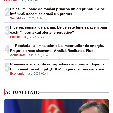
Economie
·
1 aug. 2026, 09:32
cunoscută de pe vremea lui Ceaușescu
2
De azi, milioane de români primesc un drept nou. Ce se
întâmplă dacă ți se strică un produs
Social
-
1 aug. 2026, 09:37
3
Piperea, semnal de alarmă. De ce este bine să avem bani
cash, în contextul alertei energetice?
Politica
-
1 aug. 2026, 09:39
4
România, la limita tehnică a importurilor de energie.
Prețurile cresc alarmant - Analiză Realitatea Plus
Actualitate
-
1 aug. 2026, 09:46
5
România a scăpat de retrogradarea economiei. Agenția
Fitch menține ratingul „BBB-” cu perspectivă negativă
Economie
-
1 aug. 2026, 06:48
ACTUALITATE