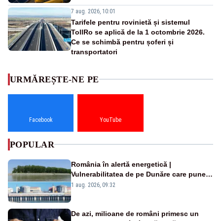
7 aug. 2026, 10:01
Tarifele pentru rovinietă și sistemul
TollRo se aplică de la 1 octombrie 2026.
Ce se schimbă pentru șoferi și
transportatori
URMĂREȘTE-NE PE
Facebook
YouTube
POPULAR
România în alertă energetică |
Vulnerabilitatea de pe Dunăre care pune
în pericol Centrala Cernavodă era
1 aug. 2026, 09:32
cunoscută de pe vremea lui Ceaușescu
De azi, milioane de români primesc un