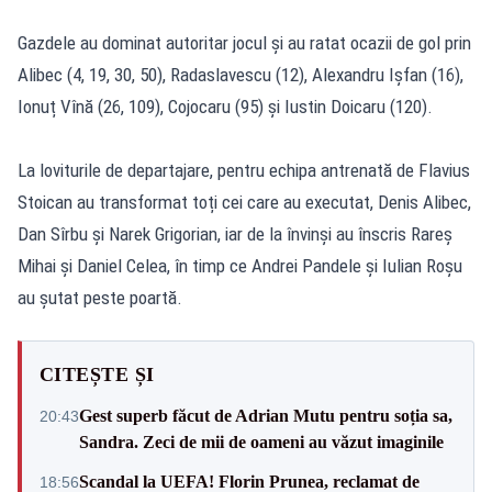
Gazdele au dominat autoritar jocul și au ratat ocazii de gol prin
Alibec (4, 19, 30, 50), Radaslavescu (12), Alexandru Ișfan (16),
Ionuț Vînă (26, 109), Cojocaru (95) și Iustin Doicaru (120).
La loviturile de departajare, pentru echipa antrenată de Flavius
Stoican au transformat toți cei care au executat, Denis Alibec,
Dan Sîrbu și Narek Grigorian, iar de la învinși au înscris Rareș
Mihai și Daniel Celea, în timp ce Andrei Pandele și Iulian Roșu
au șutat peste poartă.
CITEȘTE ȘI
Gest superb făcut de Adrian Mutu pentru soția sa,
20:43
Sandra. Zeci de mii de oameni au văzut imaginile
Scandal la UEFA! Florin Prunea, reclamat de
18:56