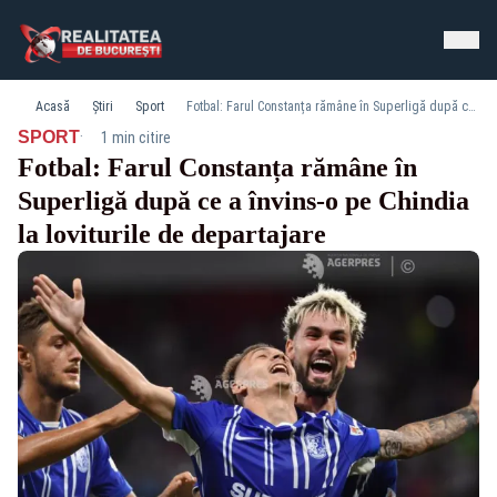
Acasă
Știri
Sport
Fotbal: Farul Constanța rămâne în Superligă după ce a învins-o pe Chindia la loviturile de departajare
·
SPORT
1 min citire
Fotbal: Farul Constanța rămâne în
Superligă după ce a învins-o pe Chindia
la loviturile de departajare