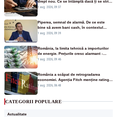
drept nou. Ce se întâmplă dacă ți se strică
un produs
1 aug. 2026, 09:37
Piperea, semnal de alarmă. De ce este
bine să avem bani cash, în contextul
alertei energetice?
1 aug. 2026, 09:39
România, la limita tehnică a importurilor
de energie. Prețurile cresc alarmant -
Analiză Realitatea Plus
1 aug. 2026, 09:46
România a scăpat de retrogradarea
economiei. Agenția Fitch menține ratingul
„BBB-” cu perspectivă negativă
1 aug. 2026, 06:48
CATEGORII POPULARE
Actualitate