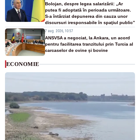
Bolojan, despre legea salarizării: „Ar
putea fi adoptată în perioada următoare.
S-a întârziat depunerea din cauza unor
discursuri iresponsabile în spaţiul public”
7 aug. 2026, 10:57
ANSVSA a negociat, la Ankara, un acord
pentru facilitarea tranzitului prin Turcia al
carcaselor de ovine și bovine
ECONOMIE