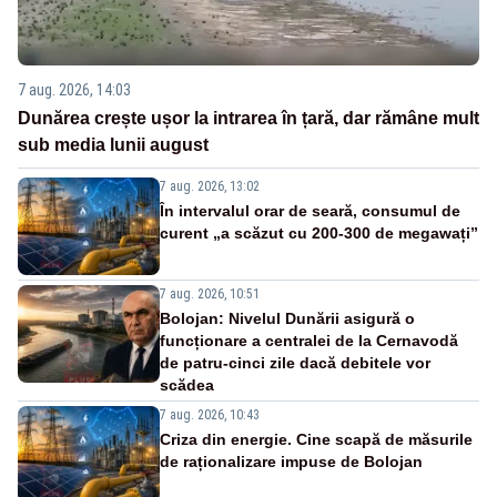
7 aug. 2026, 14:03
Dunărea crește ușor la intrarea în țară, dar rămâne mult
sub media lunii august
7 aug. 2026, 13:02
În intervalul orar de seară, consumul de
curent „a scăzut cu 200-300 de megawați”
7 aug. 2026, 10:51
Bolojan: Nivelul Dunării asigură o
funcționare a centralei de la Cernavodă
de patru-cinci zile dacă debitele vor
scădea
7 aug. 2026, 10:43
Criza din energie. Cine scapă de măsurile
de raționalizare impuse de Bolojan