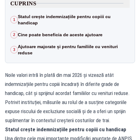
CUPRINS
Statul crește indemnizațiile pentru copiii cu
1
handicap
Cine poate beneficia de aceste ajutoare
2
Ajutoare majorate și pentru familiile cu venituri
3
reduse
Noile valori intră în plată din mai 2026 și vizează atât
indemnizațiile pentru copiii încadrați în diferite grade de
handicap, cât și sprijinul acordat familiilor cu venituri reduse.
Potrivit instituției, măsurile au rolul de a susține categoriile
expuse riscului de excluziune socială și de a oferi un sprijin
suplimentar în contextul creșterii costurilor de trai.
Statul crește indemnizațiile pentru copiii cu handicap
Una dintre cele mai importante modificări anunțate de ANPIS