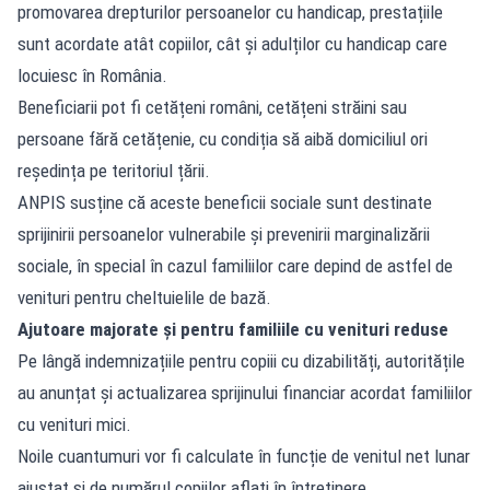
promovarea drepturilor persoanelor cu handicap, prestațiile
sunt acordate atât copiilor, cât și adulților cu handicap care
locuiesc în România.
Beneficiarii pot fi cetățeni români, cetățeni străini sau
persoane fără cetățenie, cu condiția să aibă domiciliul ori
reședința pe teritoriul țării.
ANPIS susține că aceste beneficii sociale sunt destinate
sprijinirii persoanelor vulnerabile și prevenirii marginalizării
sociale, în special în cazul familiilor care depind de astfel de
venituri pentru cheltuielile de bază.
Ajutoare majorate și pentru familiile cu venituri reduse
Pe lângă indemnizațiile pentru copiii cu dizabilități, autoritățile
au anunțat și actualizarea sprijinului financiar acordat familiilor
cu venituri mici.
Noile cuantumuri vor fi calculate în funcție de venitul net lunar
ajustat și de numărul copiilor aflați în întreținere.