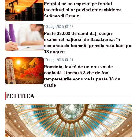
Petrolul se scumpește pe fondul
incertitudinilor privind redeschiderea
Strâmtorii Ormuz
10 aug. 2026, 08:17
Peste 33.000 de candidați susțin
examenul național de Bacalaureat în
sesiunea de toamnă: primele rezultate, pe
18 august
10 aug. 2026, 08:11
România, lovită de un nou val de
caniculă. Urmează 3 zile de foc:
temperaturile vor urca la peste 38 de
grade
POLITICA