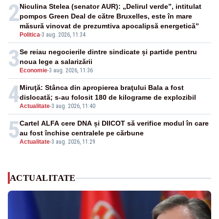
2
Niculina Stelea (senator AUR): „Delirul verde”, intitulat
pompos Green Deal de către Bruxelles, este în mare
măsură vinovat de prezumtiva apocalipsă energetică”
Politica
-
3 aug. 2026, 11:34
3
Se reiau negocierile dintre sindicate și partide pentru
noua lege a salarizării
Economie
-
3 aug. 2026, 11:36
4
Miruţă: Stânca din apropierea braţului Bala a fost
dislocată; s-au folosit 180 de kilograme de explozibil
Actualitate
-
3 aug. 2026, 11:40
5
Cartel ALFA cere DNA și DIICOT să verifice modul în care
au fost închise centralele pe cărbune
Actualitate
-
3 aug. 2026, 11:29
ACTUALITATE