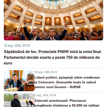
10 aug. 2026, 09:33
Săptămână de foc. Proiectele PNRR intră la votul final:
Parlamentul decide soarta a peste 750 de milioane de
euro
10 aug. 2026, 08:32
Liderii politici, așteptați zilele următoare
la Cotroceni. Scenariile luate în calcul
pentru noul Guvern - SURSE
9 aug. 2026, 18:04
Zelenski avertizează: Phenianul
pregătește trimiterea a 50.000 de militari