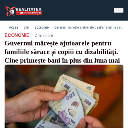
Acasă
Știri
Economie
Guvernul mărește ajutoarele pentru familiile sărace și copiii cu dizabilități. Cine primește bani în plus din luna mai
·
ECONOMIE
2 min citire
Guvernul mărește ajutoarele pentru
familiile sărace și copiii cu dizabilități.
Cine primește bani în plus din luna mai