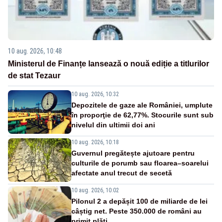
10 aug. 2026, 10:48
Ministerul de Finanțe lansează o nouă ediție a titlurilor
de stat Tezaur
10 aug. 2026, 10:32
Depozitele de gaze ale României, umplute
în proporţie de 62,77%. Stocurile sunt sub
nivelul din ultimii doi ani
10 aug. 2026, 10:18
Guvernul pregătește ajutoare pentru
culturile de porumb sau floarea–soarelui
afectate anul trecut de secetă
10 aug. 2026, 10:02
Pilonul 2 a depășit 100 de miliarde de lei
câștig net. Peste 350.000 de români au
primit plăți