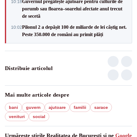
Guvernul pregătește ajutoare pentru culturile de
10:18
porumb sau floarea–soarelui afectate anul trecut
de secetă
Pilonul 2 a depășit 100 de miliarde de lei câștig net.
10:02
Peste 350.000 de români au primit plăți
Distribuie articolul
Mai multe articole despre
bani
guvern
ajutoare
familii
sarace
venituri
social
Urmărește știrile Realitatea de Bucuresti și pe
Google