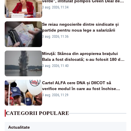
verde”, intitulat pompos Green Deal de
către Bruxelles, este în mare măsură
3 aug. 2026, 11:34
vinovat de prezumtiva apocalipsă
energetică”
Se reiau negocierile dintre sindicate și
partide pentru noua lege a salarizării
3 aug. 2026, 11:36
Miruţă: Stânca din apropierea braţului
Bala a fost dislocată; s-au folosit 180 de
kilograme de explozibil
3 aug. 2026, 11:40
Cartel ALFA cere DNA și DIICOT să
verifice modul în care au fost închise
centralele pe cărbune
3 aug. 2026, 11:29
CATEGORII POPULARE
Actualitate