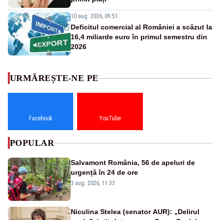
10 aug. 2026, 09:51
Deficitul comercial al României a scăzut la
16,4 miliarde euro în primul semestru din
2026
URMĂREȘTE-NE PE
Facebook
YouTube
POPULAR
Salvamont România, 56 de apeluri de
urgență în 24 de ore
3 aug. 2026, 11:33
Niculina Stelea (senator AUR): „Delirul