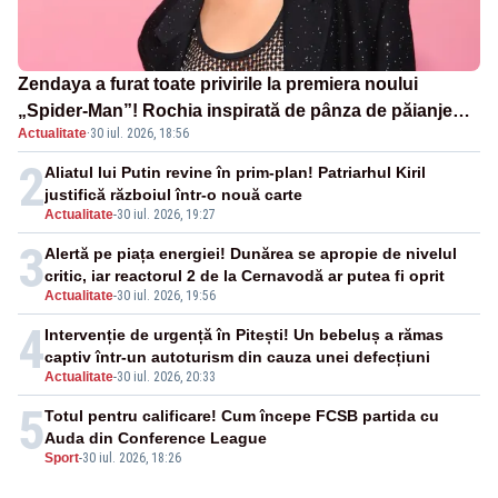
Zendaya a furat toate privirile la premiera noului
„Spider-Man”! Rochia inspirată de pânza de păianjen a
Actualitate
·
30 iul. 2026, 18:56
făcut senzație
2
Aliatul lui Putin revine în prim-plan! Patriarhul Kiril
justifică războiul într-o nouă carte
Actualitate
-
30 iul. 2026, 19:27
3
Alertă pe piața energiei! Dunărea se apropie de nivelul
critic, iar reactorul 2 de la Cernavodă ar putea fi oprit
Actualitate
-
30 iul. 2026, 19:56
4
Intervenție de urgență în Pitești! Un bebeluș a rămas
captiv într-un autoturism din cauza unei defecțiuni
Actualitate
-
30 iul. 2026, 20:33
5
Totul pentru calificare! Cum începe FCSB partida cu
Auda din Conference League
Sport
-
30 iul. 2026, 18:26