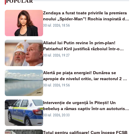
POPULAR
Zendaya a furat toate privirile la premiera
noului „Spider-Man”! Rochia inspirată de
pânza de păianjen a făcut senzație
30 iul. 2026, 18:56
Aliatul lui Putin revine în prim-plan!
Patriarhul Kiril justifică războiul într-o
nouă carte
30 iul. 2026, 19:27
Alertă pe piața energiei! Dunărea se
apropie de nivelul critic, iar reactorul 2 de
la Cernavodă ar putea fi oprit
30 iul. 2026, 19:56
Intervenție de urgență în Pitești! Un
bebeluș a rămas captiv într-un autoturism
din cauza unei defecțiuni
30 iul. 2026, 20:33
Totul pentru calificare! Cum începe FCSB