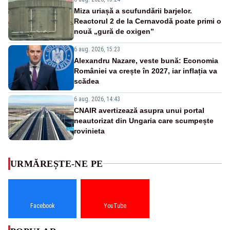
Miza uriașă a scufundării barjelor.
Reactorul 2 de la Cernavodă poate primi o
nouă „gură de oxigen”
6 aug. 2026, 15:23
Alexandru Nazare, veste bună: Economia
României va crește în 2027, iar inflația va
scădea
6 aug. 2026, 14:43
CNAIR avertizează asupra unui portal
neautorizat din Ungaria care scumpește
rovinieta
URMĂREȘTE-NE PE
Facebook
YouTube