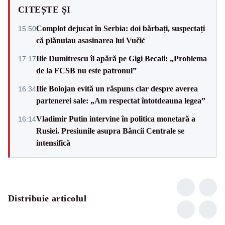
CITEȘTE ȘI
Complot dejucat în Serbia: doi bărbați, suspectați
15:50
că plănuiau asasinarea lui Vučić
Ilie Dumitrescu îl apără pe Gigi Becali: „Problema
17:17
de la FCSB nu este patronul”
Ilie Bolojan evită un răspuns clar despre averea
16:34
partenerei sale: „Am respectat întotdeauna legea”
Vladimir Putin intervine în politica monetară a
16:14
Rusiei. Presiunile asupra Băncii Centrale se
intensifică
Distribuie articolul