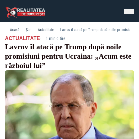
Acasă
Știri
Actualitate
Lavrov îl atacă pe Trump după noile promisiuni pentru Ucraina: „Acum este războiul lui”
·
ACTUALITATE
1 min citire
Lavrov îl atacă pe Trump după noile
promisiuni pentru Ucraina: „Acum este
războiul lui”