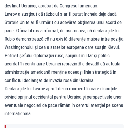
destinat Ucrainei, aprobat de Congresul american.
Lavrov a susținut că războiul s-ar fi putut încheia deja dacă
Statele Unite ar fi urmărit cu adevărat obținerea unui acord de
pace. Oficialul rus a afirmat, de asemenea, că declarațiile lui
Rubio demonstrează că nu există diferențe majore între poziția
Washingtonului și cea a statelor europene care susțin Kievul.
Potrivit șefului diplomației ruse, sprijinul militar și politic
acordat în continuare Ucrainei reprezintă o dovadă că actuala
administrație americană menține aceeași linie strategică în
conflictul declanșat de invazia rusă din Ucraina.
Declarațiile lui Lavrov apar într-un moment în care discuțiile
privind sprijinul occidental pentru Ucraina și perspectivele unor
eventuale negocieri de pace rămân în centrul atenției pe scena
internațională.