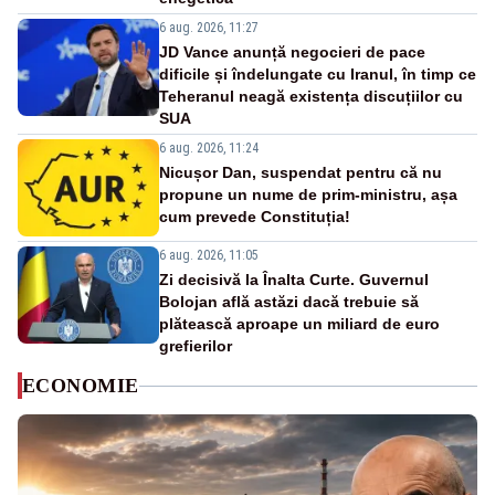
6 aug. 2026, 11:27
JD Vance anunță negocieri de pace
dificile și îndelungate cu Iranul, în timp ce
Teheranul neagă existența discuțiilor cu
SUA
6 aug. 2026, 11:24
Nicușor Dan, suspendat pentru că nu
propune un nume de prim-ministru, așa
cum prevede Constituția!
6 aug. 2026, 11:05
Zi decisivă la Înalta Curte. Guvernul
Bolojan află astăzi dacă trebuie să
plătească aproape un miliard de euro
grefierilor
ECONOMIE