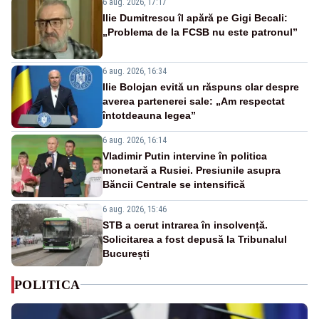
6 aug. 2026, 17:17
Ilie Dumitrescu îl apără pe Gigi Becali:
„Problema de la FCSB nu este patronul”
6 aug. 2026, 16:34
Ilie Bolojan evită un răspuns clar despre
averea partenerei sale: „Am respectat
întotdeauna legea”
6 aug. 2026, 16:14
Vladimir Putin intervine în politica
monetară a Rusiei. Presiunile asupra
Băncii Centrale se intensifică
6 aug. 2026, 15:46
STB a cerut intrarea în insolvență.
Solicitarea a fost depusă la Tribunalul
București
POLITICA