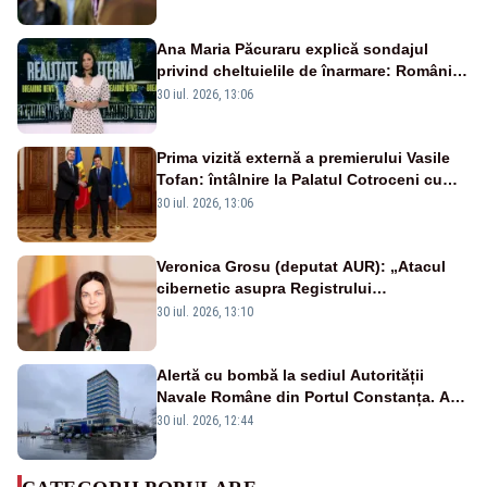
Ana Maria Păcuraru explică sondajul
privind cheltuielile de înarmare: Românii
cer transparență în achiziții și un echilibru
30 iul. 2026, 13:06
între partenerii externi
Prima vizită externă a premierului Vasile
Tofan: întâlnire la Palatul Cotroceni cu
președintele Nicușor Dan
30 iul. 2026, 13:06
Veronica Grosu (deputat AUR): „Atacul
cibernetic asupra Registrului
Proprietăților transmite un semnal de
30 iul. 2026, 13:10
neîncredere investitorilor”
Alertă cu bombă la sediul Autorității
Navale Române din Portul Constanța. A
doua amenințare în doar 24 de ore
30 iul. 2026, 12:44