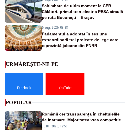
Schimbare de ultim moment la CFR
Călători: primul tren electric PESA circulă
pe ruta București – Brașov
6 aug. 2026, 08:28
Parlamentul a adoptat în sesiune
extraordinară trei proiecte de lege care
reprezintă jaloane din PNRR
URMĂREȘTE-NE PE
Facebook
YouTube
POPULAR
Românii cer transparență în cheltuielile
de înarmare. Majoritatea vrea competiție
reală și industrie locală – SONDAJ
30 iul. 2026, 12:53