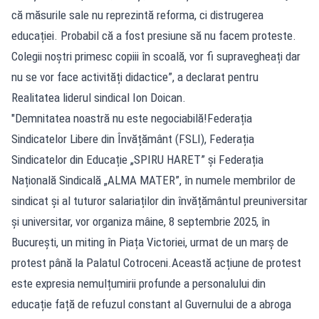
că măsurile sale nu reprezintă reforma, ci distrugerea
educației. Probabil că a fost presiune să nu facem proteste.
Colegii noștri primesc copiii în scoală, vor fi supravegheați dar
nu se vor face activități didactice”, a declarat pentru
Realitatea liderul sindical Ion Doican.
"Demnitatea noastră nu este negociabilă!Federația
Sindicatelor Libere din Învățământ (FSLI), Federația
Sindicatelor din Educație „SPIRU HARET” și Federația
Națională Sindicală „ALMA MATER”, în numele membrilor de
sindicat și al tuturor salariaților din învățământul preuniversitar
și universitar, vor organiza mâine, 8 septembrie 2025, în
București, un miting în Piața Victoriei, urmat de un marș de
protest până la Palatul Cotroceni.Această acțiune de protest
este expresia nemulțumirii profunde a personalului din
educație față de refuzul constant al Guvernului de a abroga