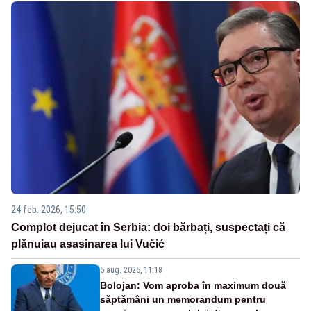
24 feb. 2026, 15:50
Complot dejucat în Serbia: doi bărbați, suspectați că
plănuiau asasinarea lui Vučić
6 aug. 2026, 11:18
Bolojan: Vom aproba în maximum două
săptămâni un memorandum pentru