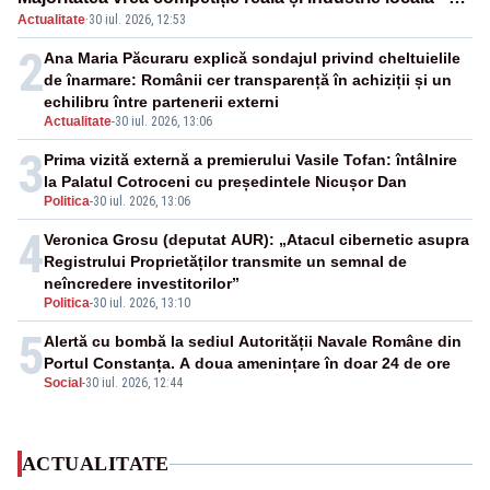
Actualitate
·
30 iul. 2026, 12:53
SONDAJ
2
Ana Maria Păcuraru explică sondajul privind cheltuielile
de înarmare: Românii cer transparență în achiziții și un
echilibru între partenerii externi
Actualitate
-
30 iul. 2026, 13:06
3
Prima vizită externă a premierului Vasile Tofan: întâlnire
la Palatul Cotroceni cu președintele Nicușor Dan
Politica
-
30 iul. 2026, 13:06
4
Veronica Grosu (deputat AUR): „Atacul cibernetic asupra
Registrului Proprietăților transmite un semnal de
neîncredere investitorilor”
Politica
-
30 iul. 2026, 13:10
5
Alertă cu bombă la sediul Autorității Navale Române din
Portul Constanța. A doua amenințare în doar 24 de ore
Social
-
30 iul. 2026, 12:44
ACTUALITATE