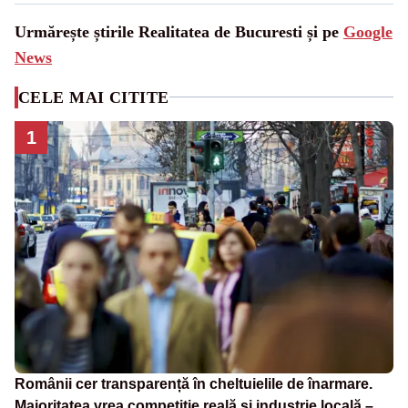
Urmărește știrile Realitatea de Bucuresti și pe
Google
News
CELE MAI CITITE
1
Românii cer transparență în cheltuielile de înarmare.
Majoritatea vrea competiție reală și industrie locală –