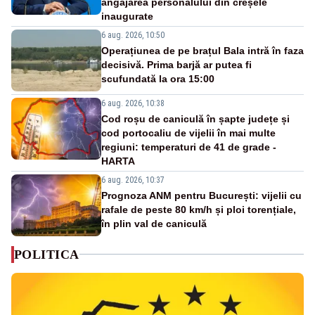
angajarea personalului din creșele
inaugurate
6 aug. 2026, 10:50
Operațiunea de pe brațul Bala intră în faza
decisivă. Prima barjă ar putea fi
scufundată la ora 15:00
6 aug. 2026, 10:38
Cod roșu de caniculă în șapte județe și
cod portocaliu de vijelii în mai multe
regiuni: temperaturi de 41 de grade -
HARTA
6 aug. 2026, 10:37
Prognoza ANM pentru București: vijelii cu
rafale de peste 80 km/h și ploi torențiale,
în plin val de caniculă
POLITICA