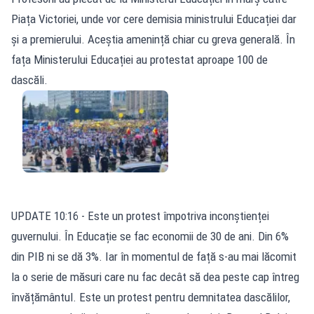
Piața Victoriei, unde vor cere demisia ministrului Educației dar
și a premierului. Aceștia amenință chiar cu greva generală. În
fața Ministerului Educației au protestat aproape 100 de
dascăli.
UPDATE 10:16 - Este un protest împotriva inconștienței
guvernului. În Educație se fac economii de 30 de ani. Din 6%
din PIB ni se dă 3%. Iar în momentul de față s-au mai lăcomit
la o serie de măsuri care nu fac decât să dea peste cap întreg
învățământul. Este un protest pentru demnitatea dascălilor,