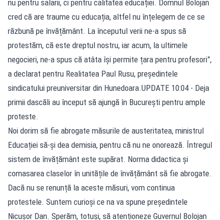
nu pentru salarii, ci pentru calitatea educației. Domnul Bolojan
cred că are traume cu educația, altfel nu înțelegem de ce se
răzbună pe învățământ. La începutul verii ne-a spus să
protestăm, că este dreptul nostru, iar acum, la ultimele
negocieri, ne-a spus că atâta își permite țara pentru profesori”,
a declarat pentru Realitatea Paul Rusu, președintele
sindicatului preuniversitar din Hunedoara.UPDATE 10:04 - Deja
primii dascăli au început să ajungă în București pentru ample
proteste.
Noi dorim să fie abrogate măsurile de austeritatea, ministrul
Educației să-și dea demisia, pentru că nu ne onorează. Întregul
sistem de învățământ este supărat. Norma didactica și
comasarea claselor în unitățile de învățământ să fie abrogate.
Dacă nu se renunță la aceste măsuri, vom continua
protestele. Suntem curioși ce na va spune președintele
Nicușor Dan. Sperăm, totuși, să atenționeze Guvernul Bolojan