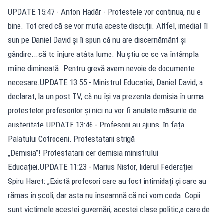
UPDATE 15:47 - Anton Hadăr - Protestele vor continua, nu e
bine. Tot cred că se vor muta aceste discuții. Altfel, imediat îl
sun pe Daniel David și îi spun că nu are discernământ și
gândire...să te înjure atâta lume. Nu știu ce se va întâmpla
mîine dimineață. Pentru grevă avem nevoie de documente
necesare.UPDATE 13:55 - Ministrul Educației, Daniel David, a
declarat, la un post TV, că nu își va prezenta demisia în urma
protestelor profesorilor și nici nu vor fi anulate măsurile de
austeritate.UPDATE 13:46 - Profesorii au ajuns în fața
Palatului Cotroceni. Protestatarii strigă
„Demisia”! Protestatarii cer demisia ministrului
Educației.UPDATE 11:23 - Marius Nistor, liderul Federației
Spiru Haret: „Există profesori care au fost intimidați și care au
rămas în școli, dar asta nu înseamnă că noi vom ceda. Copii
sunt victimele acestei guvernări, acestei clase politic,e care de