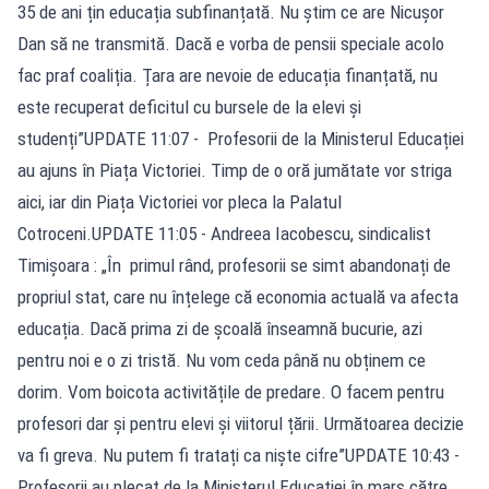
35 de ani țin educația subfinanțată. Nu știm ce are Nicușor
Dan să ne transmită. Dacă e vorba de pensii speciale acolo
fac praf coaliția. Țara are nevoie de educația finanțată, nu
este recuperat deficitul cu bursele de la elevi și
studenți”UPDATE 11:07 - Profesorii de la Ministerul Educației
au ajuns în Piața Victoriei. Timp de o oră jumătate vor striga
aici, iar din Piața Victoriei vor pleca la Palatul
Cotroceni.UPDATE 11:05 - Andreea Iacobescu, sindicalist
Timișoara : „În primul rând, profesorii se simt abandonați de
propriul stat, care nu înțelege că economia actuală va afecta
educația. Dacă prima zi de școală înseamnă bucurie, azi
pentru noi e o zi tristă. Nu vom ceda până nu obținem ce
dorim. Vom boicota activitățile de predare. O facem pentru
profesori dar și pentru elevi și viitorul țării. Următoarea decizie
va fi greva. Nu putem fi tratați ca niște cifre”UPDATE 10:43 -
Profesorii au plecat de la Ministerul Educației în marș către