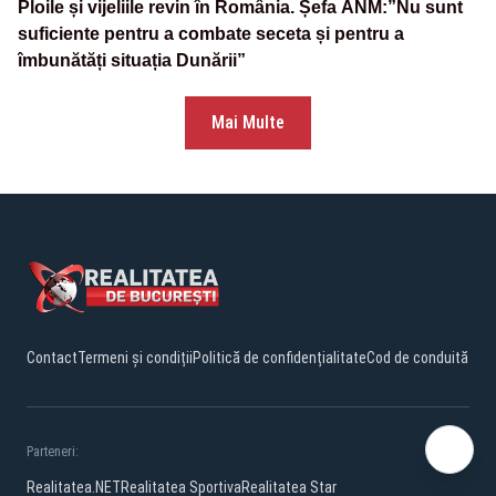
Ploile și vijeliile revin în România. Șefa ANM:”Nu sunt
suficiente pentru a combate seceta și pentru a
îmbunătăți situația Dunării”
Mai Multe
Contact
Termeni și condiții
Politică de confidențialitate
Cod de conduită
Parteneri:
Realitatea.NET
Realitatea Sportiva
Realitatea Star