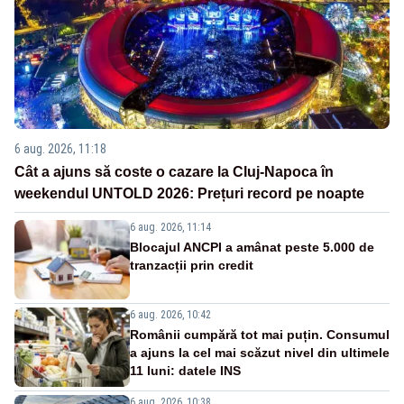
6 aug. 2026, 11:18
Cât a ajuns să coste o cazare la Cluj-Napoca în
weekendul UNTOLD 2026: Prețuri record pe noapte
6 aug. 2026, 11:14
Blocajul ANCPI a amânat peste 5.000 de
tranzacții prin credit
6 aug. 2026, 10:42
Românii cumpără tot mai puțin. Consumul
a ajuns la cel mai scăzut nivel din ultimele
11 luni: datele INS
6 aug. 2026, 10:38