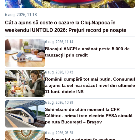
6 aug. 2026, 11:18
Cât a ajuns să coste o cazare la Cluj-Napoca în
weekendul UNTOLD 2026: Prețuri record pe noapte
6 aug. 2026, 11:14
Blocajul ANCPI a amânat peste 5.000 de
tranzacții prin credit
6 aug. 2026, 10:42
Românii cumpără tot mai puțin. Consumul
a ajuns la cel mai scăzut nivel din ultimele
11 luni: datele INS
6 aug. 2026, 10:38
Schimbare de ultim moment la CFR
Călători: primul tren electric PESA circulă
pe ruta București – Brașov
6 aug. 2026, 08:28
Parlamentul a adoptat în sesiune