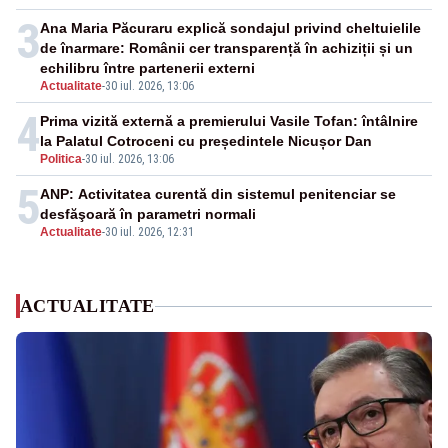
3
Ana Maria Păcuraru explică sondajul privind cheltuielile
de înarmare: Românii cer transparență în achiziții și un
echilibru între partenerii externi
Actualitate
-
30 iul. 2026, 13:06
4
Prima vizită externă a premierului Vasile Tofan: întâlnire
la Palatul Cotroceni cu președintele Nicușor Dan
Politica
-
30 iul. 2026, 13:06
5
ANP: Activitatea curentă din sistemul penitenciar se
desfăşoară în parametri normali
Actualitate
-
30 iul. 2026, 12:31
ACTUALITATE