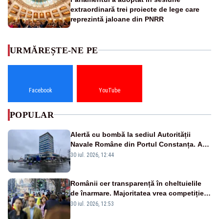
extraordinară trei proiecte de lege care
reprezintă jaloane din PNRR
URMĂREȘTE-NE PE
Facebook
YouTube
POPULAR
Alertă cu bombă la sediul Autorității
Navale Române din Portul Constanța. A
doua amenințare în doar 24 de ore
30 iul. 2026, 12:44
Românii cer transparență în cheltuielile
de înarmare. Majoritatea vrea competiție
reală și industrie locală – SONDAJ
30 iul. 2026, 12:53