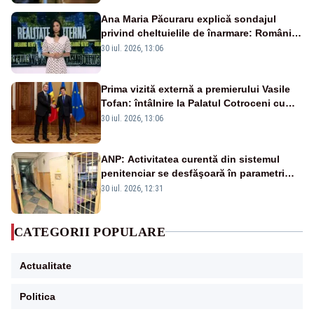
Ana Maria Păcuraru explică sondajul
privind cheltuielile de înarmare: Românii
cer transparență în achiziții și un echilibru
30 iul. 2026, 13:06
între partenerii externi
Prima vizită externă a premierului Vasile
Tofan: întâlnire la Palatul Cotroceni cu
președintele Nicușor Dan
30 iul. 2026, 13:06
ANP: Activitatea curentă din sistemul
penitenciar se desfăşoară în parametri
normali
30 iul. 2026, 12:31
CATEGORII POPULARE
Actualitate
Politica