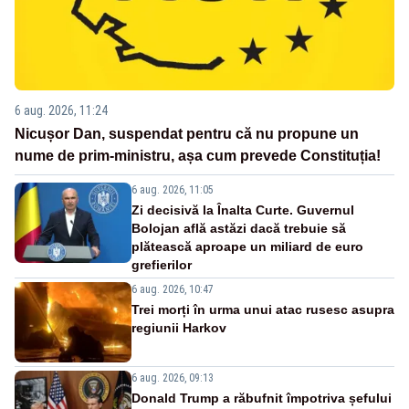
6 aug. 2026, 11:24
Nicușor Dan, suspendat pentru că nu propune un
nume de prim-ministru, așa cum prevede Constituția!
6 aug. 2026, 11:05
Zi decisivă la Înalta Curte. Guvernul
Bolojan află astăzi dacă trebuie să
plătească aproape un miliard de euro
grefierilor
6 aug. 2026, 10:47
Trei morți în urma unui atac rusesc asupra
regiunii Harkov
6 aug. 2026, 09:13
Donald Trump a răbufnit împotriva șefului