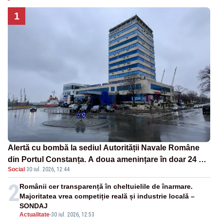
1
Alertă cu bombă la sediul Autorității Navale Române
din Portul Constanța. A doua amenințare în doar 24 de
Social
·
30 iul. 2026, 12:44
ore
2
Românii cer transparență în cheltuielile de înarmare.
Majoritatea vrea competiție reală și industrie locală –
SONDAJ
Actualitate
-
30 iul. 2026, 12:53