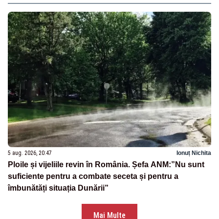
5 aug. 2026, 20:47
Ionuț Nichita
Ploile și vijeliile revin în România. Șefa ANM:”Nu sunt
suficiente pentru a combate seceta și pentru a
îmbunătăți situația Dunării”
Mai Multe