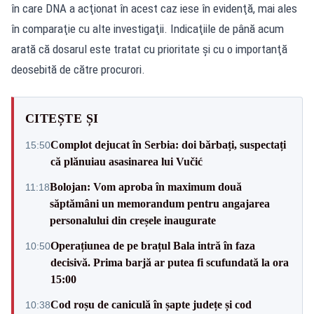
în care DNA a acţionat în acest caz iese în evidenţă, mai ales
în comparaţie cu alte investigaţii. Indicaţiile de până acum
arată că dosarul este tratat cu prioritate şi cu o importanţă
deosebită de către procurori.
CITEȘTE ȘI
Complot dejucat în Serbia: doi bărbați, suspectați
15:50
că plănuiau asasinarea lui Vučić
Bolojan: Vom aproba în maximum două
11:18
săptămâni un memorandum pentru angajarea
personalului din creșele inaugurate
Operațiunea de pe brațul Bala intră în faza
10:50
decisivă. Prima barjă ar putea fi scufundată la ora
15:00
Cod roșu de caniculă în șapte județe și cod
10:38