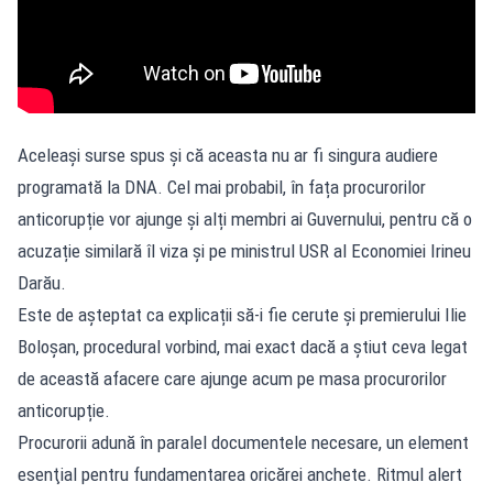
Aceleași surse spus și că aceasta nu ar fi singura audiere
programată la DNA. Cel mai probabil, în fața procurorilor
anticorupție vor ajunge și alți membri ai Guvernului, pentru că o
acuzație similară îl viza și pe ministrul USR al Economiei Irineu
Darău.
Este de așteptat ca explicații să-i fie cerute și premierului Ilie
Boloșan, procedural vorbind, mai exact dacă a știut ceva legat
de această afacere care ajunge acum pe masa procurorilor
anticorupție.
Procurorii adună în paralel documentele necesare, un element
esenţial pentru fundamentarea oricărei anchete. Ritmul alert