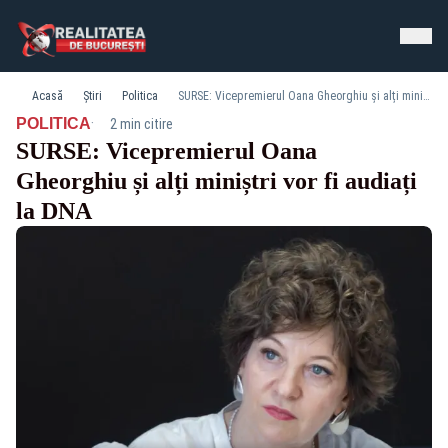
Acasă
Știri
Politica
SURSE: Vicepremierul Oana Gheorghiu și alți miniștri vor fi audiați la DNA
·
POLITICA
2 min citire
SURSE: Vicepremierul Oana
Gheorghiu și alți miniștri vor fi audiați
la DNA