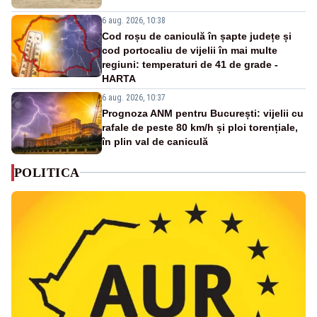
6 aug. 2026, 10:38
Cod roșu de caniculă în șapte județe și
cod portocaliu de vijelii în mai multe
regiuni: temperaturi de 41 de grade -
HARTA
6 aug. 2026, 10:37
Prognoza ANM pentru București: vijelii cu
rafale de peste 80 km/h și ploi torențiale,
în plin val de caniculă
POLITICA