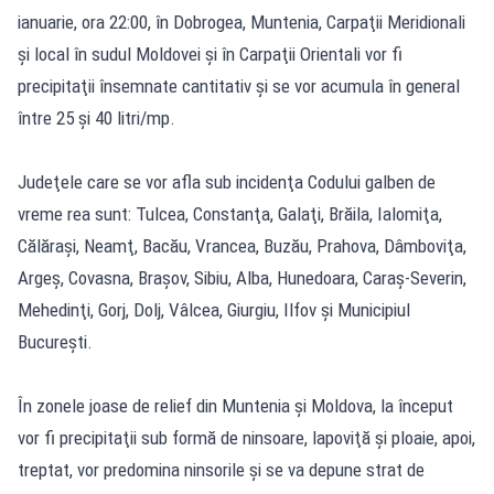
ianuarie, ora 22:00, în Dobrogea, Muntenia, Carpaţii Meridionali
şi local în sudul Moldovei şi în Carpaţii Orientali vor fi
precipitaţii însemnate cantitativ şi se vor acumula în general
între 25 şi 40 litri/mp.
Judeţele care se vor afla sub incidenţa Codului galben de
vreme rea sunt: Tulcea, Constanţa, Galaţi, Brăila, Ialomiţa,
Călăraşi, Neamţ, Bacău, Vrancea, Buzău, Prahova, Dâmboviţa,
Argeş, Covasna, Braşov, Sibiu, Alba, Hunedoara, Caraş-Severin,
Mehedinţi, Gorj, Dolj, Vâlcea, Giurgiu, Ilfov şi Municipiul
Bucureşti.
În zonele joase de relief din Muntenia şi Moldova, la început
vor fi precipitaţii sub formă de ninsoare, lapoviţă şi ploaie, apoi,
treptat, vor predomina ninsorile şi se va depune strat de