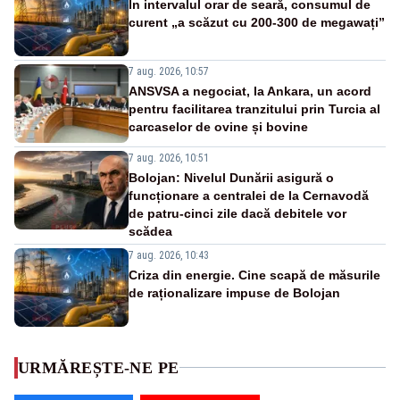
În intervalul orar de seară, consumul de
curent „a scăzut cu 200-300 de megawați”
7 aug. 2026, 10:57
ANSVSA a negociat, la Ankara, un acord
pentru facilitarea tranzitului prin Turcia al
carcaselor de ovine și bovine
7 aug. 2026, 10:51
Bolojan: Nivelul Dunării asigură o
funcționare a centralei de la Cernavodă
de patru-cinci zile dacă debitele vor
scădea
7 aug. 2026, 10:43
Criza din energie. Cine scapă de măsurile
de raționalizare impuse de Bolojan
URMĂREȘTE-NE PE