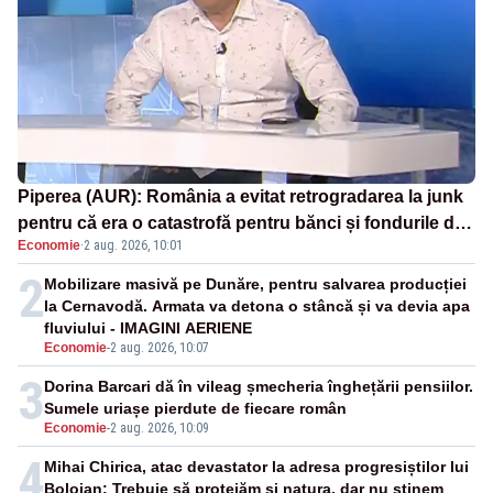
Piperea (AUR): România a evitat retrogradarea la junk
pentru că era o catastrofă pentru bănci și fondurile de
Economie
·
2 aug. 2026, 10:01
pensii
2
Mobilizare masivă pe Dunăre, pentru salvarea producției
la Cernavodă. Armata va detona o stâncă și va devia apa
fluviului - IMAGINI AERIENE
Economie
-
2 aug. 2026, 10:07
3
Dorina Barcari dă în vileag șmecheria înghețării pensiilor.
Sumele uriașe pierdute de fiecare român
Economie
-
2 aug. 2026, 10:09
4
Mihai Chirica, atac devastator la adresa progresiștilor lui
Bolojan: Trebuie să protejăm și natura, dar nu șținem