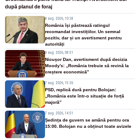
după planul de foraj
8 aug. 2026, 10:38
România își păstrează ratingul
recomandat investițiilor. Un semnal
pozitiv, dar și un avertisment pentru
autorități
8 aug. 2026, 08:51
Nicușor Dan, avertisment după decizia
Moody’s: „România trebuie să revină la
creștere economică”
7 aug. 2026, 15:26
PSD, replică dură pentru Bolojan:
„România este într-o situație de forță
majoră”
7 aug. 2026, 14:51
Ședința de guvern se amână pentru ora
15:00. Bolojan nu a obținut toate avizele