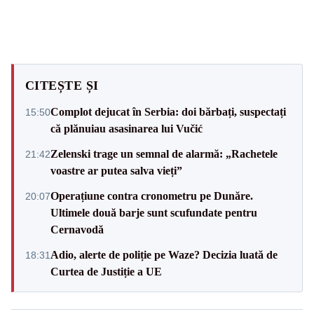
CITEȘTE ȘI
Complot dejucat în Serbia: doi bărbați, suspectați
15:50
că plănuiau asasinarea lui Vučić
Zelenski trage un semnal de alarmă: „Rachetele
21:42
voastre ar putea salva vieți”
Operațiune contra cronometru pe Dunăre.
20:07
Ultimele două barje sunt scufundate pentru
Cernavodă
Adio, alerte de poliție pe Waze? Decizia luată de
18:31
Curtea de Justiție a UE