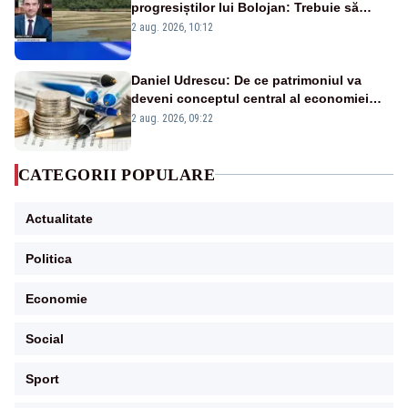
progresiștilor lui Bolojan: Trebuie să
protejăm și natura, dar nu șținem omaneii
2 aug. 2026, 10:12
în stare permanentă de alertă
Daniel Udrescu: De ce patrimoniul va
deveni conceptul central al economiei
viitoare?
2 aug. 2026, 09:22
CATEGORII POPULARE
Actualitate
Politica
Economie
Social
Sport