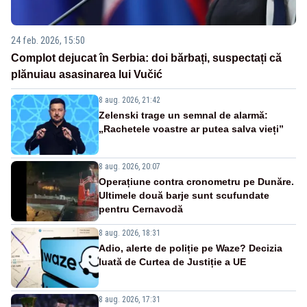
24 feb. 2026, 15:50
Complot dejucat în Serbia: doi bărbați, suspectați că
plănuiau asasinarea lui Vučić
8 aug. 2026, 21:42
Zelenski trage un semnal de alarmă:
„Rachetele voastre ar putea salva vieți”
8 aug. 2026, 20:07
Operațiune contra cronometru pe Dunăre.
Ultimele două barje sunt scufundate
pentru Cernavodă
8 aug. 2026, 18:31
Adio, alerte de poliție pe Waze? Decizia
luată de Curtea de Justiție a UE
8 aug. 2026, 17:31