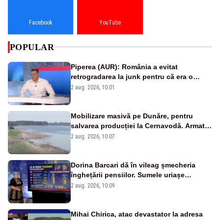
Facebook
YouTube
POPULAR
Piperea (AUR): România a evitat
retrogradarea la junk pentru că era o
catastrofă pentru bănci și fondurile de
2 aug. 2026, 10:01
pensii
Mobilizare masivă pe Dunăre, pentru
salvarea producției la Cernavodă. Armata
va detona o stâncă și va devia apa
2 aug. 2026, 10:07
fluviului - IMAGINI AERIENE
Dorina Barcari dă în vileag șmecheria
înghețării pensiilor. Sumele uriașe
pierdute de fiecare român
2 aug. 2026, 10:09
Mihai Chirica, atac devastator la adresa