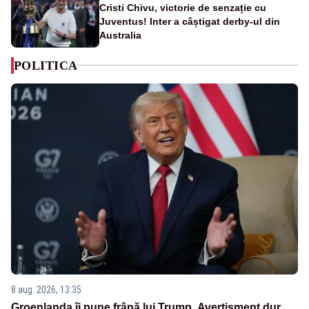
Cristi Chivu, victorie de senzație cu
Juventus! Inter a câștigat derby-ul din
Australia
POLITICA
8 aug. 2026, 13:35
Groenlanda îi pune frână lui Trump. Avertisment dur